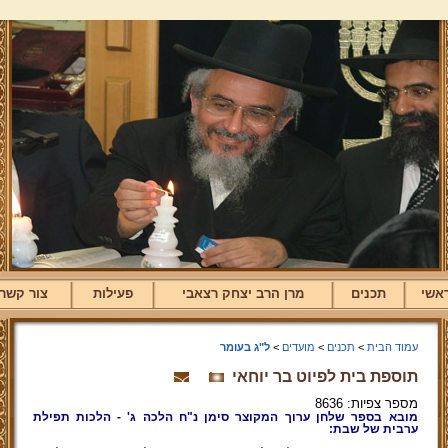
אשי
תכנים
מרן הרב יצחק רצאבי
פעילות
צור קשר
עמוד הבית
>
תכנים
>
מועדים
>
ל"ג בעומר
תוספת בית לפיוט בר יוחאי
מספר צפיות: 8636
מובא בספר שלחן ערוך המקוצר סימן נ"ח הלכה ג' - הלכות תפילת
ערבית של שבת: