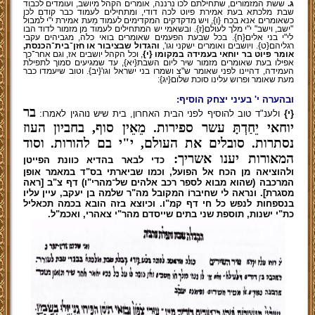
ג.
ששת המזמורים, שתחילתם לכו נרננה, אומרים הקהל מיושב, ועומדים לכבוד
שבת מלכתא בעת אמירת פיוט לכה דודי, ומתחילים לעמוד כבר קודם לכן
כשאומרים אנא בכח {ו}, ויש מדקדקים המקדימים לעמוד מֵעת אמירת י"י למבול
"ישב, וישב" י"י מלך לעולם{ז}. ובשאמי יש המתחילים לעמוד מן מזמור לדוד הבו
לי"י בני אלים{ח}. בכל שבעת הפעמים שאומרים בואי כלה, מגביהים עקבי
רגליהם{ט}. ויושבים ואומרים ישקני וגו',
והגדול שבציבור או חזן־בית־הכנסת,
אומר פיוט בר יוחאי בעמידה במקומו
{י}
,
וכל הקהל יושבים אז, וגם אחר־כך
אפילו בעת שאומרים מזמור שיר ליום השבת{יא}, עד שמגיעים סמוך לתפילת
העמידה, דהיינו לפני שאומר ש"צ ושמרו בני ישראל וגו'{יב}. וטוב שיעמדו כבר
מעת שאומר ופרוש עלינו סוכת שלום{יג}:
ובהערה י' בעיני יצחק הוסיף:
בר
{י}
ולענ"ד טוב להוסיף לפני הבית האחרון, בית שיש נוהגין לאמרו:
יוחאי יֵחַדְתָּ עשר ספירות. מֵאֵין סוף, בחביון העוז
נסתרות. סובלים את העולם, י"י בם להורות. וסוד
המאורות יענו אשריך:
כדי לבאר בהדיא כוונת הפייטן
ולהוציאה מן הכח אל הפועל, וכמו שביארתי בס"ד במאמר אופן
המרכבה (שהוא מבוא לספר רכב אלהים של־מהרי"ו) דף צ"ב [ראה
מסגרת].
ונראה
לי שחיברוֹ המקובל מה"ר שלמה בן יעקב, עיין עליו
בנספחות לנפש כל חי דף קמ"ו. וכיוצא בזה הובא בכמה תכאליל
כת"י ישנות, תוספת שני בתים שייסדם מהר"י צאהרי, ואכמ"ל.