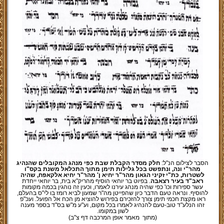
הסבר לצילום הנ"ל:
חלק מסדר הקבלת שבת כפי מנהג המקובלים שהנהיג
מהר"י ונה, ונתפשט בכל גלילות תימן מתוך התכלאל משנת בקס"ו
לשטרות, כת"י זקיני הגאון מהר"ר יחיא ן' מהר"ר יחיא אלקאפח, שהיה
ראב"ד בעיר רצאבה
. בפיוט בר יוחאי הוסיף מהריק"א בית, בר יוחאי ייחדת
עשר ספירות וכו' כפי שהיה מנהג עירנו לאמרו, וכעין זה נוהגין בכמה מקומות
להוסיף. ונראה טעם הדבר כיון שהפייטן מה"ר שמעון לביא רומז בו לי"ס בהעלם,
ראו מקצת חכמי תימן צורך להזכירם בפירוש להוציא מן הכח אל הפועל. ועכ"פ
זהו הנלע"ד טוב-טעם להנהיג לאמרו בכל מקום, וע"ע מ"ש בס"ד בספר מענה
לשון במקומו.
(מתוך
מאמר אופן המרכבה דף צ"ב)