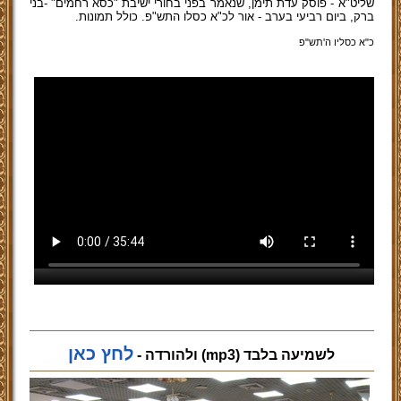
שליט"א - פוסק עדת תימן, שנאמר בפני בחורי ישיבת "כסא רחמים" -בני
ברק, ביום רביעי בערב - אור לכ"א כסלו התש"פ. כולל תמונות.
כ"א כסליו ה'תש"פ
לחץ כאן
לשמיעה בלבד (mp3) ולהורדה -