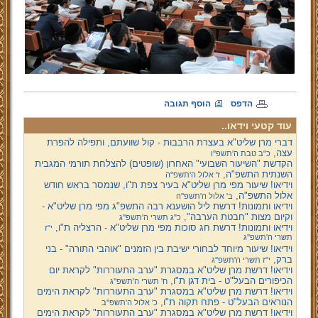
הדפס
הוסף תגובה
עוד קטעי וידאו..
דברי מרן שליט"א בעצרת הרבבות - קול שוועתם, ותפילה להפרת
עצה,
כ"ב טבת ה'תשפ''ו
הקדשת "השיעור השבועי" האחרון (שופטים) להצלחת תורמי המגבית
השנתית התשפ"ה,
ז' אלול ה'תשפ''ה
וידיאו! שיעור מפי מרן שליט"א בעיר צפת ת"ו, שנמסר בראש חודש
אלול התשפ"ה,
ב' אלול ה'תשפ''ה
וידיאו ותמונות! דרשת ליל הושענא רבה התשפ"ג מפי מרן שליט"א -
וקיום מצות "חבטת הערבה",
כ"ג תשרי ה'תשפ''ג
וידיאו ותמונות! דרשת חג סוכות מפי מרן שליט"א - הרצליה ת"ו,
י"ז
תשרי ה'תשפ''ג
וידיאו! שיעור מיוחד לבחורי ישיבת בין הזמנים "אוהבי התורה" - בני
ברק,
י"ז תשרי ה'תשפ''ג
וידיאו! דרשת מרן שליט"א במסגרת "ערב התעוררות" לקראת יום
הכיפורים הבעל"ט - בית דגן ת"ו,
ח' תשרי ה'תשפ''ג
וידיאו! דרשת מרן שליט"א במסגרת "ערב התעוררות" לקראת הימים
הנוראים הבעל"ט - פתח תקוה ת"ו,
כ' אלול ה'תשפ''ב
וידיאו! דרשת מרן שליט"א במסגרת "ערב התעוררות" לקראת הימים