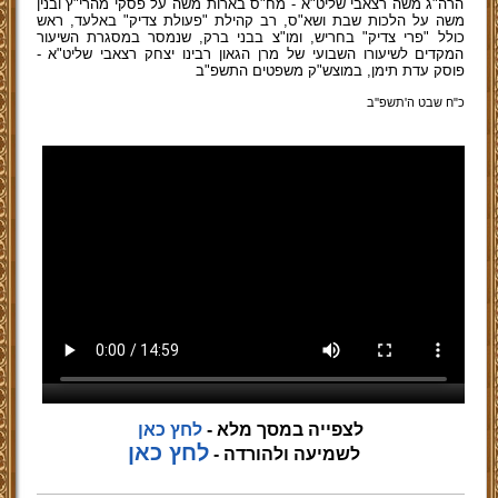
הרה"ג משה רצאבי שליט"א - מח"ס בארות משה על פסקי מהרי"ץ ובנין
משה על הלכות שבת ושא"ס, רב קהילת "פעולת צדיק" באלעד, ראש
כולל "פרי צדיק" בחריש, ומו"צ בבני ברק, שנמסר במסגרת השיעור
המקדים לשיעורו השבועי של מרן הגאון רבינו יצחק רצאבי שליט"א -
פוסק עדת תימן, במוצש"ק משפטים התשפ"ב
כ"ח שבט ה'תשפ''ב
לצפייה במסך מלא -
לחץ כאן
לחץ כאן
לשמיעה ולהורדה -