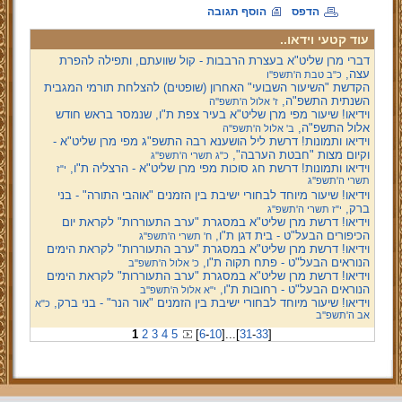
הדפס
הוסף תגובה
עוד קטעי וידאו..
דברי מרן שליט"א בעצרת הרבבות - קול שוועתם, ותפילה להפרת
עצה,
כ"ב טבת ה'תשפ''ו
הקדשת "השיעור השבועי" האחרון (שופטים) להצלחת תורמי המגבית
השנתית התשפ"ה,
ז' אלול ה'תשפ''ה
וידיאו! שיעור מפי מרן שליט"א בעיר צפת ת"ו, שנמסר בראש חודש
אלול התשפ"ה,
ב' אלול ה'תשפ''ה
וידיאו ותמונות! דרשת ליל הושענא רבה התשפ"ג מפי מרן שליט"א -
וקיום מצות "חבטת הערבה",
כ"ג תשרי ה'תשפ''ג
וידיאו ותמונות! דרשת חג סוכות מפי מרן שליט"א - הרצליה ת"ו,
י"ז
תשרי ה'תשפ''ג
וידיאו! שיעור מיוחד לבחורי ישיבת בין הזמנים "אוהבי התורה" - בני
ברק,
י"ז תשרי ה'תשפ''ג
וידיאו! דרשת מרן שליט"א במסגרת "ערב התעוררות" לקראת יום
הכיפורים הבעל"ט - בית דגן ת"ו,
ח' תשרי ה'תשפ''ג
וידיאו! דרשת מרן שליט"א במסגרת "ערב התעוררות" לקראת הימים
הנוראים הבעל"ט - פתח תקוה ת"ו,
כ' אלול ה'תשפ''ב
וידיאו! דרשת מרן שליט"א במסגרת "ערב התעוררות" לקראת הימים
הנוראים הבעל"ט - רחובות ת"ו,
י"א אלול ה'תשפ''ב
וידיאו! שיעור מיוחד לבחורי ישיבת בין הזמנים "אור הנר" - בני ברק,
כ"א
אב ה'תשפ''ב
1
2
3
4
5
[
6
-
10
]
...
[
31
-
33
]