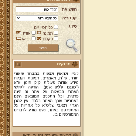
חפש את
קטגוריה
סיווג
כל הסיווגים
ברוכים הבאים לאתר מהרי"ץ
תמונה
אודיו
יד מהרי"ץ - פורטל תורני למורשת יהדות
טקסט
וידיאו
תימן, האתר הרשמי להנצחת מורשתו
של גאון רבני תימן ותפארתם מהרי"ץ
זצוק"ל. באתר תמצאו גם תכנים תורניים
והלכתיים רבים של מרן הגאון הרב יצחק
רצאבי שליט"א - פוסק עדת תימן,
מחבר ספרי שלחן ערוך המקוצר ח"ח
מבזקים
ושו"ת עולת יצחק ג"ח ועוד, וכן תוכלו
לעיין ולהאזין ולצפות במבחר שיעורי
תורה, שו"ת, מאמרים, תמונות, וקבלת
מידע אודות פעילות ק"ק תימן יע"א
(י'כוננם ע'ליון א'מן). הודעה לגולשי
האתר! הבעלות על אתר זה הינה
פרטית, וכל התכנים המובאים הינם
באחריות עורך האתר בלבד. אין למרן
הגר"י רצאבי שליט"א כל אחריות על
המתפרסם באתר, ואינו מודע לדברים
המפורסמים בו.
קווים לדמותו של מהרי"ץ זצוק"ל
פניה נרגשת אל אחינו בני עדת תימן
יע"א די בכל אתר ואתר
דרשות שיעורים וקטעי וידאו