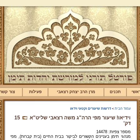
אשי
תכנים
מרן הרב יצחק רצאבי
פעילות
צור קשר
עמוד הבית
>
דרשות שיעורים וקטעי וידאו
וידיאו! שיעור מפי הרה"ג משה רצאבי שליט"א
15
דק'
מספר צפיות: 14478
מנהגי תימן בעניינים הקשורים לביקור בבית החיים (בית קברות), מפי