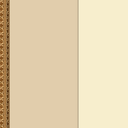
להצלחתו, או שם קרוביו ז"ל בצירוף נר
נשמה דולק, וכן בתעודת הוקרה ובברכה
אישית ממרן הגאון הרב יצחק רצאבי
שליט"א.