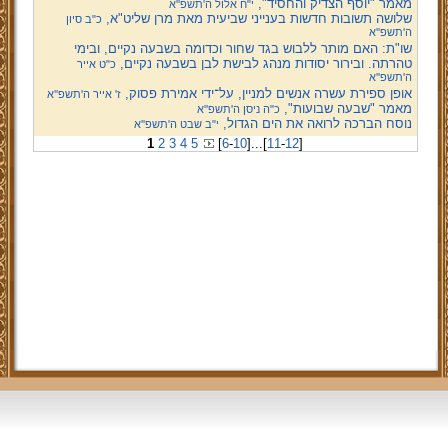
מאמר "יוסף הצדיק והחסיד",
י"ח אלול ה'תשפ''א
שלושה תשובות חדשות בענייני שביעית מאת מרן שליט"א,
כ"ב סיון
ה'תשפ''א
שו"ת: האם מותר ללבוש בגד שחור וכדומה בשבעה נקיים, ובימי
טהרתה. ובירור יסודות מנהג לבישת לבן בשבעה נקיים,
כ"ט אייר
ה'תשפ''א
אופן ספירת עשרה אנשים למניין, על־ידי אמירת פסוק,
ז' אייר ה'תשפ''א
מאמר "שבעה שבועות",
כ"ה ניסן ה'תשפ''א
נוסח הברכה לרואה את הים הגדול,
י"ב שבט ה'תשפ''א
1
2
3
4
5
[
6
-
10
]
...
[
11
-
12
]