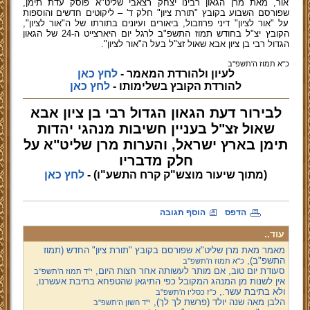
אור, מאת מרן הגאון רבינו יצחק רצאבי שליט"א פוסק עדת תימן,
שפורסם השבוע בקובץ "תורת ציון" חלק ד' – ליקוטים חדשים והוספות
על "אור לציון" דיני פרוזבול, ביאורים ועיונים בתורתו של ה"אור לציון",
הקובץ יצ"ל בחודש תמוז התשפ"ב לרגל יום היארצייט ה-24 של הגאון
הגדול רבי בן ציון אבא שאול זצ"ל בעל ה"אור לציון".
כ"א תמוז ה'תשפ''ב
לעיון ולהורדת המאמר -
לחץ כאן
להורדת הקובץ בשלימותו -
לחץ כאן
לבירור דעת הגאון הגדול רבי בן ציון אבא
שאול זצ"ל בעניין חשיבות מנהגי יהדות
תימן בארץ ישראל, והערות מרן שליט"א על
חלק מדבריו
(מתוך שיעור מוצש"ק קרח התשע"ו)
-
לחץ כאן
הדפס
הוסף תגובה
עוד..
מאמר מאת מרן שליט"א שפורסם בקובץ "תורת ציון" החדש (תמוז
התשפ"ב),
כ"א תמוז ה'תשפ''ב
סעודת יום טוב, אם מותר לעשותה אחר חצות היום,
י"ד תמוז ה'תשפ''ב
אין לשנות מן המנהג המקובל כפי התיגאן שהטפחא בתיבת אעשרנו,
ולא בתיבת עשר.,
כ"ז כסליו ה'תשפ''ב
הלבן מאה שנה יולד (פרשת לך לך),
י"ד חשון ה'תשפ''ב