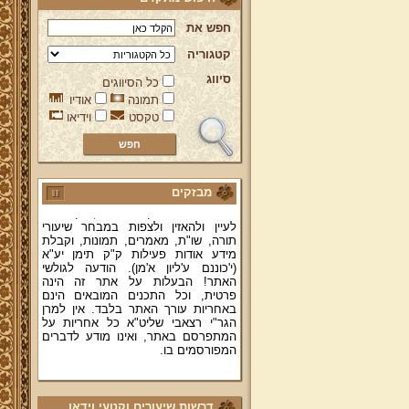
חפש את
קטגוריה
סיווג
כל הסיווגים
ברוכים הבאים לאתר מהרי"ץ
תמונה
אודיו
יד מהרי"ץ - פורטל תורני למורשת יהדות
טקסט
וידיאו
תימן, האתר הרשמי להנצחת מורשתו
של גאון רבני תימן ותפארתם מהרי"ץ
זצוק"ל. באתר תמצאו גם תכנים תורניים
והלכתיים רבים של מרן הגאון הרב יצחק
רצאבי שליט"א - פוסק עדת תימן,
מחבר ספרי שלחן ערוך המקוצר ח"ח
מבזקים
ושו"ת עולת יצחק ג"ח ועוד, וכן תוכלו
לעיין ולהאזין ולצפות במבחר שיעורי
תורה, שו"ת, מאמרים, תמונות, וקבלת
מידע אודות פעילות ק"ק תימן יע"א
(י'כוננם ע'ליון א'מן). הודעה לגולשי
האתר! הבעלות על אתר זה הינה
פרטית, וכל התכנים המובאים הינם
באחריות עורך האתר בלבד. אין למרן
הגר"י רצאבי שליט"א כל אחריות על
המתפרסם באתר, ואינו מודע לדברים
המפורסמים בו.
קווים לדמותו של מהרי"ץ זצוק"ל
פניה נרגשת אל אחינו בני עדת תימן
דרשות שיעורים וקטעי וידאו