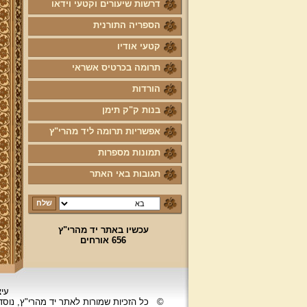
דרשות שיעורים וקטעי וידאו
הספריה התורנית
קטעי אודיו
תרומה בכרטיס אשראי
הורדות
בנות ק"ק תימן
אפשריות תרומה ליד מהרי"ץ
תמונות מספרות
תגובות באי האתר
עכשיו באתר יד מהרי"ץ
656 אורחים
עיצ
©
כל הזכיות שמורות לאתר יד מהרי"ץ, נוס