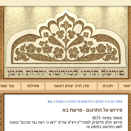
אשי
תכנים
מרן הרב יצחק רצאבי
פעילות
צור קשר
עמוד הבית
>
תכנים
>
חידושים על התורה
>
שמות
>
בא
פירוש על התרגום - פרשת בא
מספר צפיות: 4573
פירוש חלק הדקדוק למהרי"ץ זיע"א עה"פ "ראו כי רעה נגד פניכם" וכוונת
לשון התרגום בפסוק זה