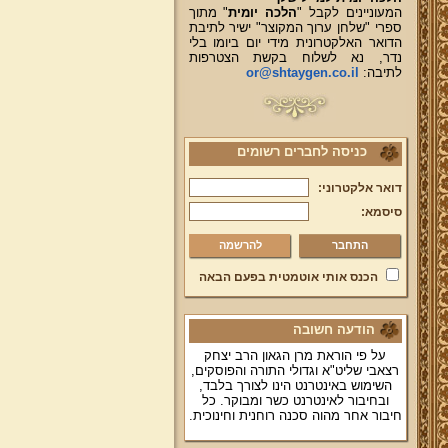
המעוניינים לקבל "
הלכה יומית
" מתוך
ספרי "שלחן ערוך המקוצר" ישיר לתיבת
הדואר האלקטרונית מידי יום ביומו בלי
נדר, נא לשלוח בקשת הצטרפות
לתיבה:
or@shtaygen.co.il
כניסה לחברים רשומים
דואר אלקטרוני:
סיסמא:
להרשמה
הכנס אותי אוטמטית בפעם הבאה
הודעה חשובה
על פי הוראת מרן הגאון הרב יצחק
רצאבי שליט"א וגדולי התורה והפוסקים,
השימוש באינטרנט הינו לצורך בלבד,
ובחיבור לאינטרנט כשר ומבוקר. כל
חיבור אחר מהוה סכנה רוחנית וחינוכית.