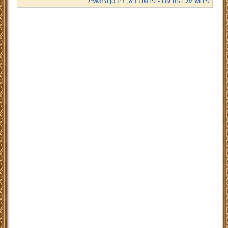
פירוש על התרגום - פרשת בא,
ב' ניסן ה'תשע''ג