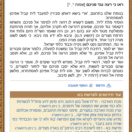
ראו כי רעה נגד פניכם
[שמות י', י']
בנוסח שלנו בתרגום, 'ארי בישא דאתון סבירין למעבד לית קביל אפיכון
לאסתחרא'.
הוסיף מלת 'לית', משום דקשיא לן דהוה ליה למימר אל פניכם. והשתא
דקאמר נגד פניכם, שמעינן דהרעה לא תקרב אליהם, אך תהיה מרוחקת
ומסולקת מנגד ולא יגע בהם רע, וכן היה שאמר השי"ת היום גלותי את
חרפת מצרים וכו (יהשוע ה,ט). וניבא ולא ידע מה ניבא. כי פשט לשונו
מורה דבר אחד, ודקדוק לשונו מורה הפכו.
אי נמי, המתרגם נקט לשון נקייה וכבוד כלפי ישראל.
ועוד יש לומר, דתיבת לית קביל וכו' נמשכת למעלה, כלומר אתם סבורים
דלית קביל אפיכון, פי' שלא תוסב הרעה אל פניכם, לא כן, אלא תוסב
הרעה אל פניכם.
ועוד יש לומר, דהאיי לית קביל, מפרש לדיבור שקדם לו, ואמר כי הרעה
שהם סבורים לעשות, היא שלא יסבו פניהם עוד לחזור למצרים, כי
כוונתם לברוח ושלא לשוב עוד, וזהו לית קביל אפיכון לאסתחרא, מלשון
סחרו אל הארץ (ירמיה יד, יח), לשון סיבוב.
הדפס
הוסף תגובה
עוד חידושים לפרשת בא
מכת הארבה - חי"ת שעל בטן החגב הינו סימן ידוע מחז"ל לכשרותו
ולא כמי שטען שזו המצאה של תימנים,
ב' ניסן ה'תשע''ג
עניין מכת הארבה במצרים, סימני כשרות החגבים, ומסורת אכלתם
בתימן ובארצות צפון אפריקה.,
ב' ניסן ה'תשע''ג
מדוע שינו והעדיפו לקרוא את שם הפרשה 'בא' ולא 'כי אני הכבדתי' כפי
שהיה נהוג בעבר.,
ב' ניסן ה'תשע''ג
פרשת בא - רמז לישיבת רבינו הרמב"ם בארץ מצרים,
ב' ניסן ה'תשע''ג