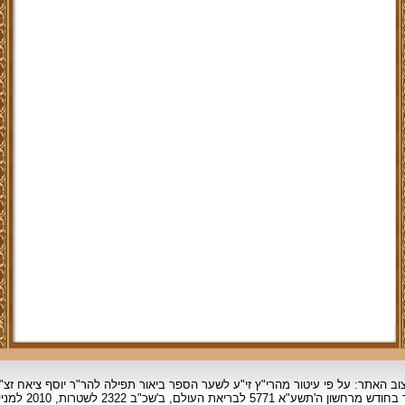
וב האתר: על פי עיטור מהרי"ץ זי"ע לשער הספר ביאור תפילה להר"ר יוסף ציאח זצ"
ד בחודש מרחשון
ה'תשע"א 5771 לבריאת העולם, ב'שכ"ב 2322 לשטרות, 2010 למניינם.