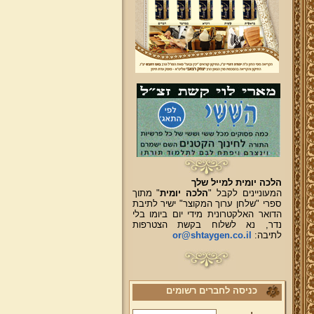
הלכה יומית למייל שלך
המעוניינים לקבל "
הלכה יומית
" מתוך
ספרי "שלחן ערוך המקוצר" ישיר לתיבת
הדואר האלקטרונית מידי יום ביומו בלי
נדר, נא לשלוח בקשת הצטרפות
לתיבה:
or@shtaygen.co.il
כניסה לחברים רשומים