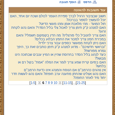
הדפס
הוסף תגובה
עוד תשובות להאזנה
חשוב שבציבור הרגיל לברך ספירת העומר לכולם ושכח יום אחד, האם
יוכל להמשיך לספור בברכה?
חול המועד - מהי מלאכת אומן ומהו מעשי הדיוט?
האם למנהג ק"ק תימן צריך לאכול צלי בליל הסדר? והאם נהגו לקחת
זרוע?
האם צריך להטביל כלי פורצליין? מה הדין בקומקום חשמלי? והאם
במכירת חמץ צריך למכור את החמץ הבלוע בכלים?
האם ניתן לקחת ממעשר כספים עבור צרכי ילדיו?
"ובראשי חדשיכם" - מדוע למנהג ק"ק תימן כותבים זאת כך, היפך
גמרא מפורשת?
כיצד לנהוג בליל הסדר בחרוסת שהיין או המיץ ענבים שבתוכה הינו
מבושל?
האם בסיום קרית שמע צריך לומר את המלה "אמת" בקול רם או
בלחש?
אין נוהגים כהרמב"ם אם הנוסח והמנהג אינו כדעת הרמב"ם
האם נהגו אצלינו שהחתן מתענה ערב חופתו? והאם נהגו לעשות חדר
יחוד מיד לאחר החופה?
[
1
-
5
]
6
7
8
9
10
[
11
-
15
]
...
[
21
-
25
]