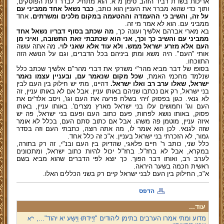
אריכות בשו"ת רביד הזהב סימן מ"א. הוא מתחיל לברר דעת הפוסקים,
ותוך כדי שהוא מברר את העניין הוא כותב,
כבר נשאל אחד ממביני עם
על זה, והשיב כי ההעמדה וההטעמה במקום מלכים ומשרתים.
אחד
ממביני עם. הוא לא אמר מי זה.
בא מארי אברהם אלשיך ועונה כך,
מה שכתב בסוף דבריו נשאל אחד
ממביני עם והשיב כך וכך, אני הוא שכתבתי זאת התשובה, ואיני מן
העם אלא מזרע ישראל ממש. ולא עוד אלא שאני לוי.
מה אתה עושה
אותי "העם". היה משא ומתן ביניהם בכל הדברים, וגם על הנושא הזה
התווכחו.
בסופו של דבר מביא מהר"י משרקי את דברי מהר"ם אלשיך שכתב כלל
שנלמד מחכמי האמת,
שכל מקום שנאמר עם, ובעניין עצמו נאמר
ישראל, שאלו ערב רב ואלו ישראל.
דהיינו, מתי יש חילוק בין העם לבין
בני ישראל, רק אם נכתבו שניהם באותו עניין. אבל אם לא באותו עניין, זה
לא גנאי. כגון בפסוק 'ויהי בשלח פרעה את העם וגו', ויסב אלד'ים את
העם וגו' וחמושים עלו בני ישראל מארץ מצרים'. באותו עניין, באותו
פסוק, באותו נושא לפחות, פעם כתוב העם ופעם בני ישראל, פה יש
איזה עניין, מוטמן פה משהו. אבל אם כתוב סתם העם, בכלל לא אומר
שזה לגנאי. לכן הוא אומר לו, מה אתה רוצה, כתבתי העם וזה בסדר
גמור, לא הזכרתי בני ישראל בעניין. א"כ זה כלל אחד.
כלל שני, כותב ר' חיים פלאגי, שהדיוק בין העם ובנ"י, זה רק בתורה,
במקרא, אבל לא בחז"ל. בחז"ל יכול להיות כתוב ישראל, ומתכוונים
לערב רב, ואותו דבר הפוך. כך יוצא לפי הדברים שהוא מביא בשם
ראשית חכמה בשער היראה.
א"כ, החילוק בין העם לבני ישראל קיים רק בשני הכללים האלו.
הדפס
עוד...
מדוע ומתי אמרו הערבים בתימן ליהודים "זַיַידתּוּ וַיַשַע יא יהוד"...,
י"א