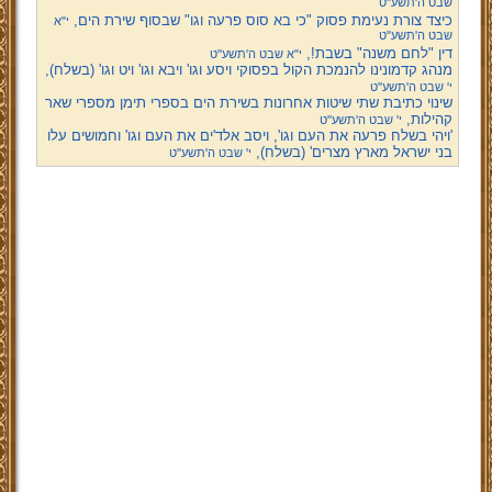
שבט ה'תשע''ט
כיצד צורת נעימת פסוק "כי בא סוס פרעה וגו" שבסוף שירת הים,
י"א
שבט ה'תשע''ט
דין "לחם משנה" בשבת!,
י"א שבט ה'תשע''ט
מנהג קדמונינו להנמכת הקול בפסוקי ויסע וגו' ויבא וגו' ויט וגו' (בשלח),
י' שבט ה'תשע''ט
שינוי כתיבת שתי שיטות אחרונות בשירת הים בספרי תימן מספרי שאר
קהילות,
י' שבט ה'תשע''ט
'ויהי בשלח פרעה את העם וגו', ויסב אלד'ים את העם וגו' וחמושים עלו
בני ישראל מארץ מצרים' (בשלח),
י' שבט ה'תשע''ט