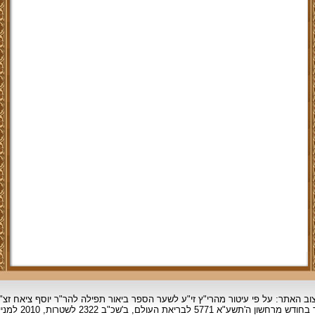
וב האתר: על פי עיטור מהרי"ץ זי"ע לשער הספר ביאור תפילה להר"ר יוסף ציאח זצ"
ד בחודש מרחשון
ה'תשע"א 5771 לבריאת העולם, ב'שכ"ב 2322 לשטרות, 2010 למניינם.