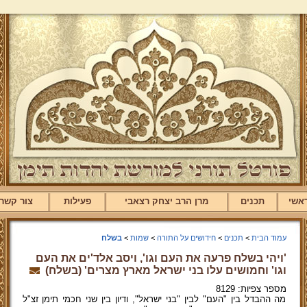
אשי
תכנים
מרן הרב יצחק רצאבי
פעילות
צור קשר
עמוד הבית
>
תכנים
>
חידושים על התורה
>
שמות
>
בשלח
'ויהי בשלח פרעה את העם וגו', ויסב אלד'ים את העם
וגו' וחמושים עלו בני ישראל מארץ מצרים' (בשלח)
מספר צפיות: 8129
מה ההבדל בין "העם" לבין "בני ישראל", ודיון בין שני חכמי תימן זצ"ל