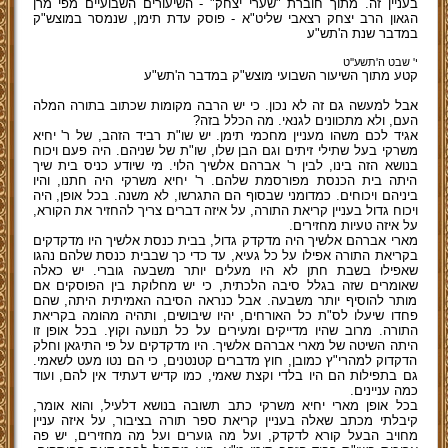
בעניין זה. מתוך חוברת "שערי יצחק" - השיעורים השבועיים מפי מרן
הגאון הרב יצחק רצאבי שליט"א - פוסק עדת תימן, שנמסר במוצש"ק
במדבר שנת ה'תש"ע
י' שבט ה'תשע''ט
קטע מתוך השיעור השבועי מוצש"ק במדבר ה'תש"ע
אבל למעשה גם זה לא נכון. כי יש הרבה מקומות שכתוב בתורה המלה
העם, ולא מתכוונים לגנאי. מה הכלל בזה?
אגיד לכם משהו מעניין מחכמי תימן. יש שו"ת רביד הזהב, של ר' יחיא
משרקי בעל שתילי זיתים וגם הבן שלו, שו"ת של שניהם. היה פעם ויכוח
בנושא הזה בינו, לבין ר' אברהם אלשיך הלוי. מי שיודע כניס בית שיך
היתה בית הכנסת מפורסמת שלהם. ר' יחיא משרקי היה חתנו, והיו
ביניהם ויכוחים. כמדומני שבסוף הם התגרשו, לא משנה. בכל אופן, היה
ויכוח גדול בעניין קריאת התורה, על איזה דברים צריך להחזיר את הקורא,
על איזה טעיות מחזירים.
מארי אברהם אלשיך היה מדקדק גדול, בבית כנסת אלשיך היו מדקדקים
בקריאת התורה אפילו על כל געיא, עד כדי כך שבבית כנסת שלהם נהגו
שאפילו בשבת חתן לא היו מעלים יותר משבעה גוברי. יש כאלה
שאומרים שזה בגלל סיבה הלכתית, כי יש מחלוקת בין הפוסקים אם
מותר להוסיף יותר משבעה. אבל כנראה הסיבה האמיתית היתה, שהם
פחדו שיעלו לס"ת כל האורחים, יהיו שיבושים, ותהיה מהומה בקריאת
התורה. מרוב שהיו מדייקים ומעירים על כל תנועה וקוץ. בכל אופן זו
היתה השיטה של מארי אברהם אלשיך. היו מדקדקים על פי התיגאן וחלק
הדקדוק למהרי"ץ כמובן, חוץ מדברים קטנטנים, כי הם נטו מעט לשאמי.
גם בתפילות הם היו בלדי וקצת שאמי, כמו קדיש דעתיד אין להם, ועוד
כמה עניינים.
בכל אופן מארי יחיא משרקי כתב תשובה בנושא דלעיל, והוא אומר,
קיבלתי מכתב שאלה בעניין קריאת ספר תורה בציבור, על איזה עניין
מחויב הבעל קורא לדקדק, ועל מה גוערים ועל מה מחזירים, יש פה