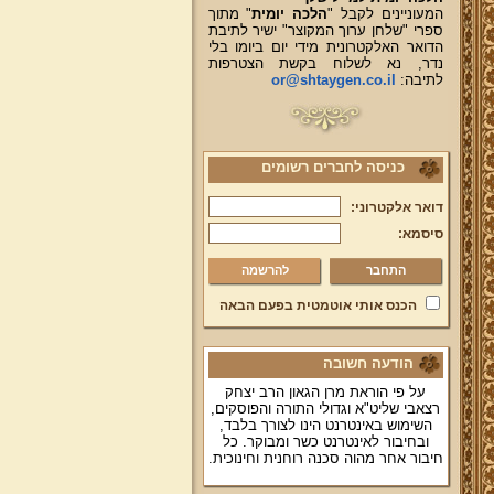
המעוניינים לקבל "
הלכה יומית
" מתוך
ספרי "שלחן ערוך המקוצר" ישיר לתיבת
הדואר האלקטרונית מידי יום ביומו בלי
נדר, נא לשלוח בקשת הצטרפות
לתיבה:
or@shtaygen.co.il
כניסה לחברים רשומים
דואר אלקטרוני:
סיסמא:
להרשמה
הכנס אותי אוטמטית בפעם הבאה
הודעה חשובה
על פי הוראת מרן הגאון הרב יצחק
רצאבי שליט"א וגדולי התורה והפוסקים,
השימוש באינטרנט הינו לצורך בלבד,
ובחיבור לאינטרנט כשר ומבוקר. כל
חיבור אחר מהוה סכנה רוחנית וחינוכית.