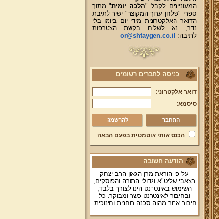
המעוניינים לקבל "
הלכה יומית
" מתוך
ספרי "שלחן ערוך המקוצר" ישיר לתיבת
הדואר האלקטרונית מידי יום ביומו בלי
נדר, נא לשלוח בקשת הצטרפות
לתיבה:
or@shtaygen.co.il
כניסה לחברים רשומים
דואר אלקטרוני:
סיסמא:
להרשמה
הכנס אותי אוטמטית בפעם הבאה
הודעה חשובה
על פי הוראת מרן הגאון הרב יצחק
רצאבי שליט"א וגדולי התורה והפוסקים,
השימוש באינטרנט הינו לצורך בלבד,
ובחיבור לאינטרנט כשר ומבוקר. כל
חיבור אחר מהוה סכנה רוחנית וחינוכית.