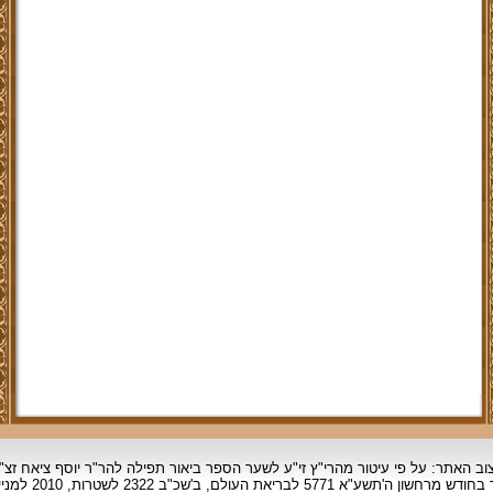
וב האתר: על פי עיטור מהרי"ץ זי"ע לשער הספר ביאור תפילה להר"ר יוסף ציאח זצ"
ד בחודש מרחשון
ה'תשע"א 5771 לבריאת העולם, ב'שכ"ב 2322 לשטרות, 2010 למניינם.