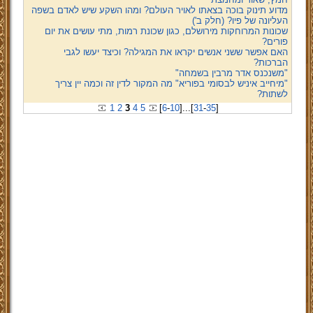
מדוע תינוק בוכה בצאתו לאויר העולם? ומהו השקע שיש לאדם בשפה
העליונה של פיו? (חלק ב')
שכונות המרוחקות מירושלם, כגון שכונת רמות, מתי עושים את יום
פורים?
האם אפשר ששני אנשים יקראו את המגילה? וכיצד יעשו לגבי
הברכות?
"משנכנס אדר מרבין בשמחה"
"מיחייב איניש לבסומי בפוריא" מה המקור לדין זה וכמה יין צריך
לשתות?
1
2
3
4
5
[
6
-
10
]
...
[
31
-
35
]