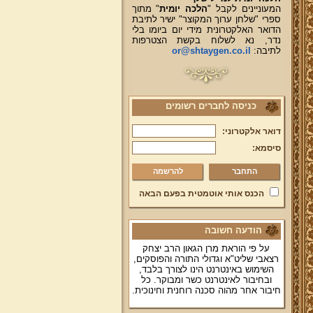
המעוניינים לקבל "
הלכה יומית
" מתוך
ספרי "שלחן ערוך המקוצר" ישיר לתיבת
הדואר האלקטרונית מידי יום ביומו בלי
נדר, נא לשלוח בקשת הצטרפות
לתיבה:
or@shtaygen.co.il
כניסה לחברים רשומים
דואר אלקטרוני:
סיסמא:
להרשמה
הכנס אותי אוטמטית בפעם הבאה
הודעה חשובה
על פי הוראת מרן הגאון הרב יצחק
רצאבי שליט"א וגדולי התורה והפוסקים,
השימוש באינטרנט הינו לצורך בלבד,
ובחיבור לאינטרנט כשר ומבוקר. כל
חיבור אחר מהוה סכנה רוחנית וחינוכית.