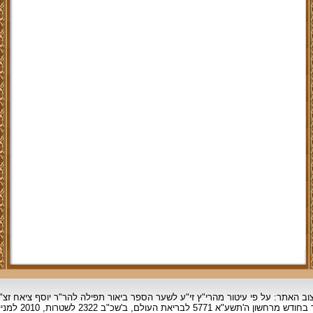
וב האתר: על פי עיטור מהרי"ץ זי"ע לשער הספר ביאור תפילה להר"ר יוסף ציאח זצ"
ד בחודש מרחשון
ה'תשע"א 5771 לבריאת העולם, ב'שכ"ב 2322 לשטרות, 2010 למניינם.