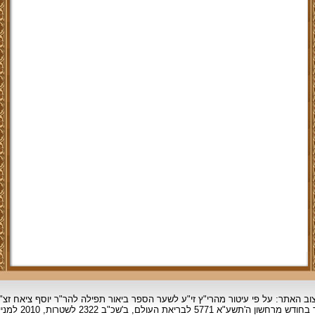
וב האתר: על פי עיטור מהרי"ץ זי"ע לשער הספר ביאור תפילה להר"ר יוסף ציאח זצ"
ד בחודש מרחשון
ה'תשע"א 5771 לבריאת העולם, ב'שכ"ב 2322 לשטרות, 2010 למניינם.