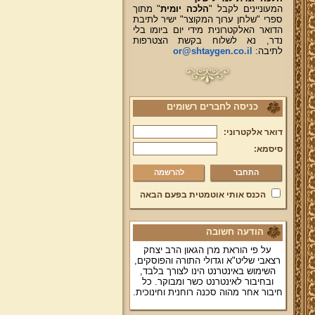
המעוניינים לקבל "
הלכה יומית
" מתוך
ספרי "שלחן ערוך המקוצר" ישיר לתיבת
הדואר האלקטרונית מידי יום ביומו בלי
נדר, נא לשלוח בקשת הצטרפות
לתיבה:
or@shtaygen.co.il
כניסה לחברים רשומים
דואר אלקטרוני:
סיסמא:
להרשמה
הכנס אותי אוטמטית בפעם הבאה
הודעה חשובה
על פי הוראת מרן הגאון הרב יצחק
רצאבי שליט"א וגדולי התורה והפוסקים,
השימוש באינטרנט הינו לצורך בלבד,
ובחיבור לאינטרנט כשר ומבוקר. כל
חיבור אחר מהוה סכנה רוחנית וחינוכית.