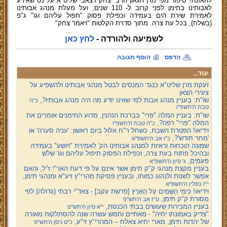
להאזנה! סיפור מפי מרן הגאון הרב יצחק רצאבי שליט"א על נס שאירע
לאבותינו בתימן לפני קרוב ל- 110 שנים, ועל מעלת מנהג אבותינו
לאמירת שירת הים בעמידה וכפילת פסוק "תפול עליהם וגו" ג"פ
(בשלח), בכל עת צרה. מתוך סדרת הקלטות "ויאמר צחק"
לשמיעה ולהורדה -
לחץ כאן
הדפס
הוסף תגובה
עוד..
זעקת מרן שליט"א כנגד המנסים לבטל מנהגי אבותינו ולהשפיע על
צעירי הצאן
שו"ת: בעניין מנהג אבות למי שאינו יודע מה היה מנהג אבותיו?,
כ"ה
טבת ה'תשפ''ו
שו"ת: בעניין המלה "פרי" בברכת הנהנין, מדוע התימנים אומרים את
המלה "פרי" רפה?,
כ"ה טבת ה'תשפ''ו
וידיאו! הפטרת השבת, כשחל ר"ח אלול ביום ראשון: 'עניה סערה' או
'מחר חודש'?,
כ"ו אב ה'תשפ''א
שמונה הוכחות וראיות למנהג אבותינו הק' לאמירת "ויושע" בעמידה
ובהיכל פתוח בעת צרה, וכפילת הפסוק תיפול עליהם וגו' שלש
פעמים,
ג' סיון ה'תשפ''א
בעניין מקצת מנהגי ק"ק תימן אשר אינם על פי דעת האר"י ז"ל, והאם
אפשר לשנות ולנהוג כמותו, ובעניין פסיקת מהרי"ץ זיע"א ומנהגי תימן,
י"ז כסליו ה'תשפ''א
וידיאו! כִּימֵי הַשָּׁמַיִם עַל הָאָרֶץ [פרשת עקב] - צאד"י רבתי (גדולה) לפי
מסורת ק"ק תימן,
ט"ז אב ה'תש"פ
בעניין המכירות שעושים בבתי הכנסת,
י"א סיון ה'תש"פ
"צדיק באמונתו יחיה" - מאתיים וחמש עשרה שנה להסתלקות מאורה
של יהדות תימן, מארי יחיא צאלח – המהרי"ץ זי"ע,
כ"ט ניסן ה'תש"פ