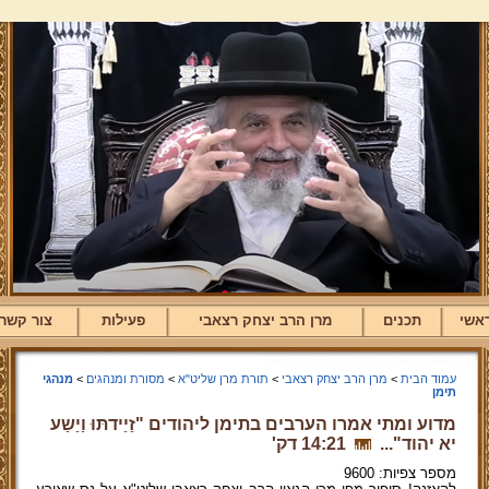
אשי
תכנים
מרן הרב יצחק רצאבי
פעילות
צור קשר
עמוד הבית
>
מרן הרב יצחק רצאבי
>
תורת מרן שליט"א
>
מסורת ומנהגים
>
מנהגי
תימן
מדוע ומתי אמרו הערבים בתימן ליהודים "זַיַידתּוּ וַיַשַע
יא יהוד"...
14:21 דק'
מספר צפיות: 9600