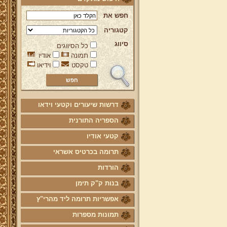
חפש את
קטגוריה
סיווג
כל הסיווגים
תמונה
אודיו
טקסט
וידיאו
דרשות שיעורים וקטעי וידאו
הספריה התורנית
קטעי אודיו
תרומה בכרטיס אשראי
הורדות
בנות ק"ק תימן
אפשריות תרומה ליד מהרי"ץ
תמונות מספרות