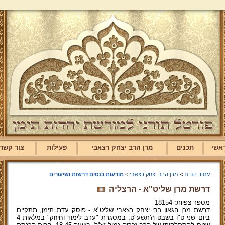
אשי
תכנים
מרן הרב יצחק רצאבי
פעילות
צור קשר
עמוד הבית
>
מרן הרב יצחק רצאבי
>
מודעות כנסים דרשות ושיעורים
דרשת מרן שליט"א - הרצליה
מספר צפיות: 18154
דרשת מרן הגאון רבי יצחק רצאבי שליט"א - פוסק עדת תימן, תתקיים
ביום שני ט"ו בשבט ה'תשע"ט, במסגרת "ערב לימוד וחיזוק" במלאות 4