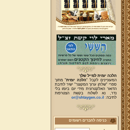
הלכה יומית למייל שלך
המעוניינים לקבל "
הלכה יומית
" מתוך
ספרי "שלחן ערוך המקוצר" ישיר לתיבת
הדואר האלקטרונית מידי יום ביומו בלי
נדר, נא לשלוח בקשת הצטרפות
לתיבה:
or@shtaygen.co.il
כניסה לחברים רשומים