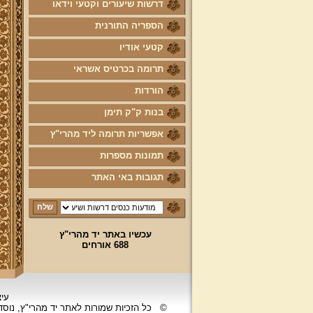
דרשות שיעורים וקטעי וידאו
הספריה התורנית
קטעי אודיו
תרומה בכרטיס אשראי
הורדות
בנות ק"ק תימן
אפשריות תרומה ליד מהרי"ץ
תמונות מספרות
תגובות באי האתר
עכשיו באתר יד מהרי"ץ
688 אורחים
עיצ
©
כל הזכיות שמורות לאתר יד מהרי"ץ, נוס