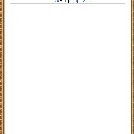
1
2
3
4
5
[
6
-
10
]
...
[
21
-
23
]