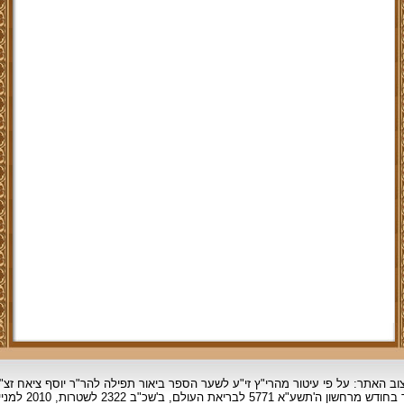
וב האתר: על פי עיטור מהרי"ץ זי"ע לשער הספר ביאור תפילה להר"ר יוסף ציאח זצ"
ד בחודש מרחשון
ה'תשע"א 5771 לבריאת העולם, ב'שכ"ב 2322 לשטרות, 2010 למניינם.