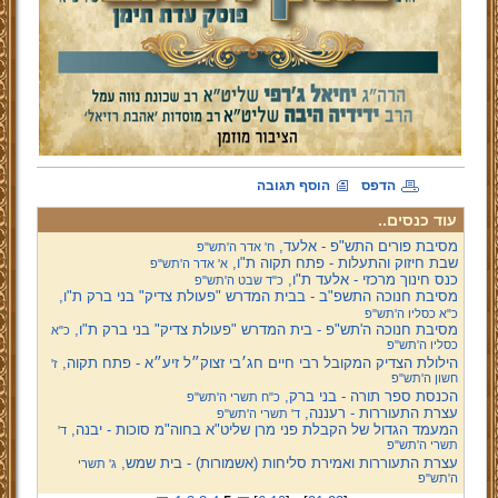
הדפס
הוסף תגובה
עוד כנסים..
מסיבת פורים התש"פ - אלעד,
ח' אדר ה'תש"פ
שבת חיזוק והתעלות - פתח תקוה ת"ו,
א' אדר ה'תש"פ
כנס חינוך מרכזי - אלעד ת"ו,
כ"ד שבט ה'תש"פ
מסיבת חנוכה התשפ"ב - בבית המדרש "פעולת צדיק" בני ברק ת"ו,
כ"א כסליו ה'תש"פ
מסיבת חנוכה ה'תש"פ - בית המדרש "פעולת צדיק" בני ברק ת"ו,
כ"א
כסליו ה'תש"פ
הילולת הצדיק המקובל רבי חיים חג׳בי זצוק״ל זיע״א - פתח תקוה,
ז'
חשון ה'תש"פ
הכנסת ספר תורה - בני ברק,
כ"ח תשרי ה'תש"פ
עצרת התעוררות - רעננה,
ד' תשרי ה'תש"פ
המעמד הגדול של הקבלת פני מרן שליט"א בחוה"מ סוכות - יבנה,
ד'
תשרי ה'תש"פ
עצרת התעוררות ואמירת סליחות (אשמורות) - בית שמש,
ג' תשרי
ה'תש"פ