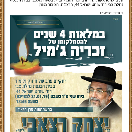
שנים להסתלקותו של הרב זכריה גמיל זצ"ל, בשעה 18:45, בבית הכנסת
נחלת צבי רח' שוחט ישראל 44, הרצליה. הציבור מוזמן!
ד' שבט ה'תשע''ט