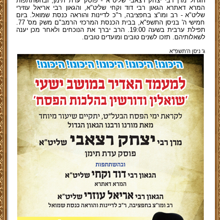
הגדול מרן רבי יצחק רצאבי שליט"א - פוסק עדת תימן, ובהשתתפות
המרא דאתרא הגאון רבי דוד וקחי שליט"א, והגאון רבי אריאל עוזירי
שליט"א - רב ומו"צ בחפציבה, ר"כ לדיינות והוראה כנסת שמואל. ביום
חמישי ה' בניסן התשפ"א, בבית הכנסת המרכזי הרמב"ם משק מס' 77.
תפילת ערבית בשעה 19:00. הרב יברך את הנוכחים ולאחר מכן יענה
לשאלותיהם. תזכו לשנים טובים ומועדים טובים.
ג' ניסן ה'תשפ''א