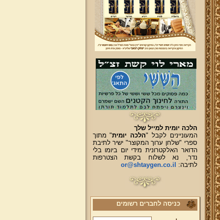
הלכה יומית למייל שלך
המעוניינים לקבל "
הלכה יומית
" מתוך
ספרי "שלחן ערוך המקוצר" ישיר לתיבת
הדואר האלקטרונית מידי יום ביומו בלי
נדר, נא לשלוח בקשת הצטרפות
לתיבה:
or@shtaygen.co.il
כניסה לחברים רשומים