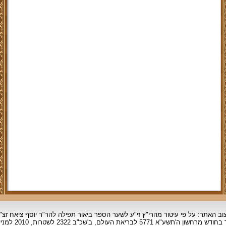
וב האתר: על פי עיטור מהרי"ץ זי"ע לשער הספר ביאור תפילה להר"ר יוסף ציאח זצ"
ד בחודש מרחשון
ה'תשע"א 5771 לבריאת העולם, ב'שכ"ב 2322 לשטרות, 2010 למניינם.