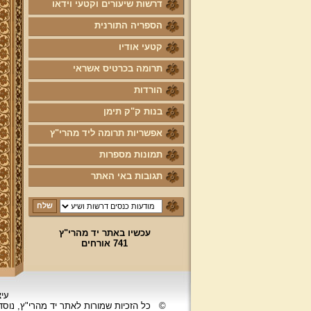
דרשות שיעורים וקטעי וידאו
הספריה התורנית
קטעי אודיו
תרומה בכרטיס אשראי
הורדות
בנות ק"ק תימן
אפשריות תרומה ליד מהרי"ץ
תמונות מספרות
תגובות באי האתר
עכשיו באתר יד מהרי"ץ
741 אורחים
עיצ
©
כל הזכיות שמורות לאתר יד מהרי"ץ, נוס