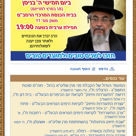
הדפס
הוסף תגובה
עוד כנסים..
המעמד הגדול של הקבלת פני מרן שליט"א ברגל - חוה"מ סוכות
התשפ"ג - הרצליה ת"ו,
ט"ו תשרי ה'תשפ''ג
דרשת "התעוררות וחיזוק" לקראת יום הכיפורים הבעל"ט - בית דגן ת"ו,
כ"ו אלול ה'תשפ''ב
"עצרת התעוררות וחיזוק" לקראת הימים הנוראים הבעל"ט - פתח
תקוה ת"ו,
י"ב אלול ה'תשפ''ב
"ערב התעוררות" לקראת הימים הנוראים הבעל"ט - רחובות ת"ו,
א'
אלול ה'תשפ''ב
"שבת חיזוק והתעלות" בהשתתפות מרן שליט"א - אשקלון ת"ו,
ה' תמוז
ה'תשפ''ב
שיעור בהלכה ובאגדה - רמלה,
כ"א סיון ה'תשפ''ב
אזכרה וכנס התעוררות - בני עיי"ש,
י"ח סיון ה'תשפ''ב