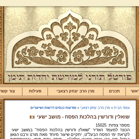
אשי
תכנים
מרן הרב יצחק רצאבי
פעילות
צור קשר
עמוד הבית
>
מרן הרב יצחק רצאבי
>
מודעות כנסים דרשות ושיעורים
שואלין ודורשין בהלכות הפסח - מושב ישעי
מספר צפיות: 15025
הכונו! למעמד האדיר "שואלין ודורשין בהלכות הפסח" במושב ישעי.
לקראת ימי הפסח הבעל"ט, יתקיים שיעור מיוחד מאת מורנו ורבנו הגאון