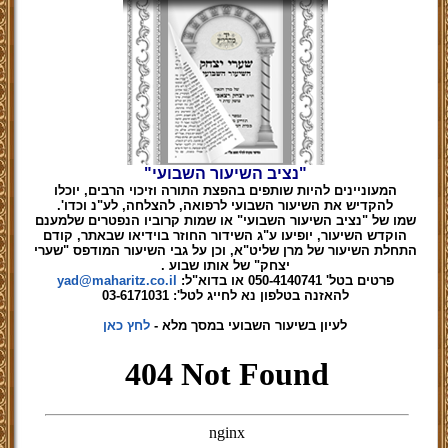
"נציב השיעור השבועי"
המעוניינים להיות שותפים בהפצת התורה וזיכוי הרבים, יוכלו
להקדיש את השיעור השבועי לרפואה, להצלחה, לע"נ וכדו'.
שמו של "נציב השיעור השבועי" או שמות קרוביו הנפטרים שלמענם
הוקדש השיעור, יופיעו ע"ג השידור החוזר בוידיאו שבאתר, קודם
התחלת השיעור של מרן שליט"א, וכן על גבי השיעור המודפס "שערי
יצחק" של אותו שבוע .
פרטים בטל' 050-4140741 או בדוא"ל:
yad@maharitz.co.il
להאזנה בטלפון נא לחייג לטל': 03-6171031
לעיון בשיעור השבועי במסך מלא -
לחץ כאן