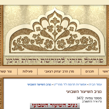
אשי
תכנים
מרן הרב יצחק רצאבי
פעילות
צור קשר
עמוד הבית
>
אפשריות תרומה ליד מהרי"ץ
>
נציב השיעור השבועי
נציב השיעור השבועי
מספר צפיות: 3472
ט"ו אייר ה'תשע''ב