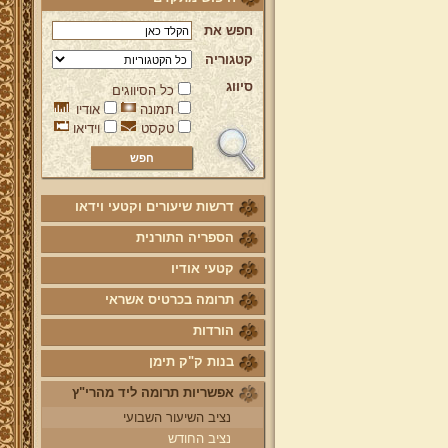
חפש את
קטגוריה
סיווג
כל הסיווגים
תמונה
אודיו
טקסט
וידיאו
דרשות שיעורים וקטעי וידאו
הספריה התורנית
קטעי אודיו
תרומה בכרטיס אשראי
הורדות
בנות ק"ק תימן
אפשריות תרומה ליד מהרי"ץ
נציב השיעור השבועי
נציב החודש