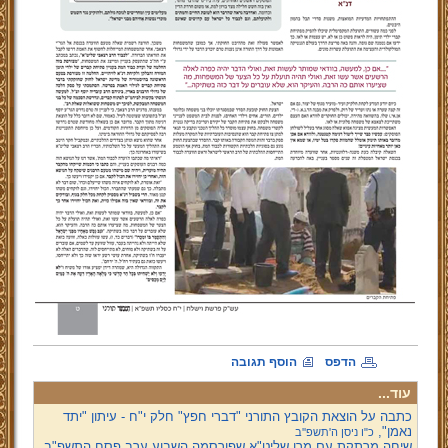
הדפס
הוסף תגובה
עוד...
כתבה על הוצאת הקובץ התורני "דברי חפץ" חלק י"ח - עיתון "יתד
נאמן",
כ"ו ניסן ה'תשפ''ב
שיחה מרתקת עם מרן שליט"א שפורסמה השבוע ערב פסח התשפ"ב