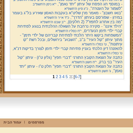
- במוסף חג הפסח של עיתון "יתד נאמן",
י"א ניסן ה'תשפ''ב
"לשמור על העטרה",
כ"ג סיון ה'תשפ''א
"בואו חשבון" - מאמר מרן שליט"א בעקבות האסון שאירע בל"ג בעומר
במירון - שפורסם בעיתון "הדרך",
כ"ד אייר ה'תשפ''א
"מה בין אתרוג לתפוז"? (2 חלקים),
י"ב שבט ה'תשפ''א
"הילד איננו" - סקירה נרחבת על השאלה ההלכתית בנוגע לפתיחת
קברי ילדי תימן הנעדרים,
י"ח כסליו ה'תשפ''א
"המשפחות ביקשו היתר הלכתי לפתיחת קבריהם של ילדי תימן" -
מתוך עיתון "קול העיר" ב"ב, "השבוע" בירושלים, ובכל רשת "קו
עיתונות",
ט' כסליו ה'תשפ''א
להאזנה! דיון הלכתי בעניין פתיחת קברי ילדי תימן לצורך בדיקות דנ"א,
ט' כסליו ה'תשפ''א
כתבה על הוצאת הקובץ התורני "דברי חפץ" (גליון ט"ו) - עיתון "קול
העיר" בני ברק,
י"ח חשון ה'תשפ''א
כתבה על הוצאת הקובץ התורני "דברי חפץ" חלק ט"ו - עיתון "יתד
נאמן",
ג' חשון ה'תשפ''א
1
2
3
4
5
[
6
-
7
]
מפרסמים
עמוד הבית