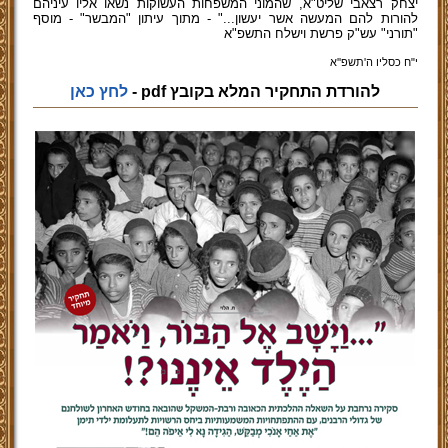
יצחק רצאבי שליט"א, שהמוני המשפחות העשוקות נשאו אליו עיניהם
להורות להם המעשה אשר יעשון..." - מתוך עיתון "המבשר" - מוסף
"תורני" עש"ק פרשת וישלח התשפ"א
י"ח כסליו ה'תשפ''א
להורדת התחקיר המלא בקובץ pdf -
לחץ כאן