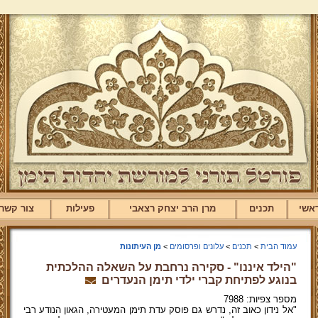
אשי
תכנים
מרן הרב יצחק רצאבי
פעילות
צור קשר
עמוד הבית
>
תכנים
>
עלונים ופרסומים
>
מן העיתונות
"הילד איננו" - סקירה נרחבת על השאלה ההלכתית
בנוגע לפתיחת קברי ילדי תימן הנעדרים
מספר צפיות: 7988
"אל נידון כאוב זה, נדרש גם פוסק עדת תימן המעטירה, הגאון הנודע רבי