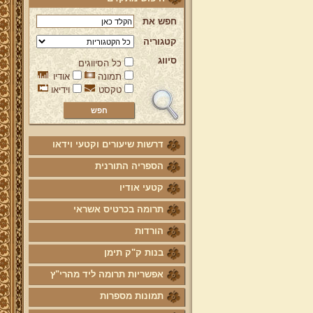
חפש את
קטגוריה
סיווג
כל הסיווגים
תמונה
אודיו
טקסט
וידיאו
דרשות שיעורים וקטעי וידאו
הספריה התורנית
קטעי אודיו
תרומה בכרטיס אשראי
הורדות
בנות ק"ק תימן
אפשריות תרומה ליד מהרי"ץ
תמונות מספרות