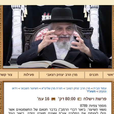
אשי
תכנים
מרן הרב יצחק רצאבי
פעילות
צור קשר
עמוד הבית
>
מרן הרב יצחק רצאבי
>
תורת מרן שליט"א
>
השיעור השבועי
>
וידאו
וטקסט
>
תשע"ד
פרשת וישלח
80:00 דק'
16 עמ'
מספר צפיות: 8789
נושאי השיעור: ביאור דברי הרמב"ן בדבר חטאם של החשמונאים אשר
נטלו לעצמם את המלוכה אע"פ שאינם משבט יהודה. ביאור הגמ'