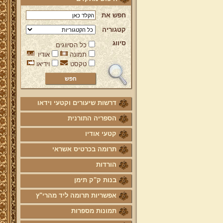
חפש את
קטגוריה
סיווג
כל הסיווגים
תמונה
אודיו
טקסט
וידיאו
דרשות שיעורים וקטעי וידאו
הספריה התורנית
קטעי אודיו
תרומה בכרטיס אשראי
הורדות
בנות ק"ק תימן
אפשריות תרומה ליד מהרי"ץ
תמונות מספרות