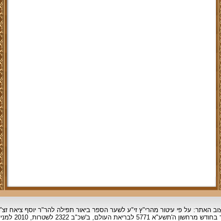
וב האתר: על פי עיטור מהרי"ץ זי"ע לשער הספר ביאור תפילה להר"ר יוסף ציאח זצ"
ד בחודש מרחשון
ה'תשע"א 5771 לבריאת העולם, ב'שכ"ב 2322 לשטרות, 2010 למניינם.