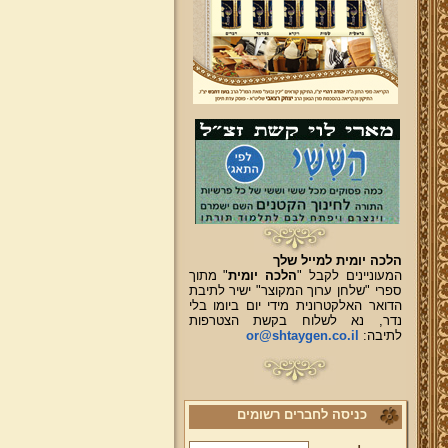
הלכה יומית למייל שלך
המעוניינים לקבל "
הלכה יומית
" מתוך
ספרי "שלחן ערוך המקוצר" ישיר לתיבת
הדואר האלקטרונית מידי יום ביומו בלי
נדר, נא לשלוח בקשת הצטרפות
לתיבה:
or@shtaygen.co.il
כניסה לחברים רשומים