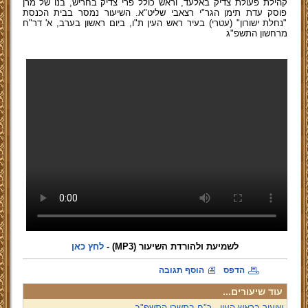
קהילת פעולת צדיק באלעד, וראש כולל פרי צדיק בחריש, בנו של מרן
פוסק עדת תימן הגר"י רצאבי שליט"א. השיעור נמסר בבית הכנסת
"נחלת ישורון" (עטרי) בעיר ראש העין ת"ו, ביום ראשון בערב, א' דר"ח
מרחשון התשפ"ג
לשמיעת ולהורדת השיעור (MP3)
-
לחץ כאן
הדפס
הוסף תגובה
עוד שיעורים...
שיעור בראש העין - כ"ח בתשרי התשפ"ב