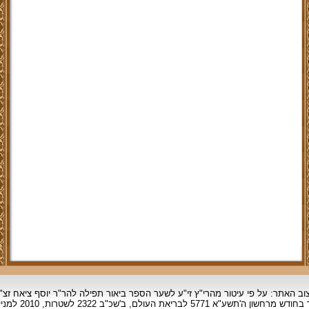
וב האתר: על פי עיטור מהרי"ץ זי"ע לשער הספר ביאור תפילה להר"ר יוסף ציאח זצ"
ד בחודש מרחשון
ה'תשע"א 5771 לבריאת העולם, ב'שכ"ב 2322 לשטרות, 2010 למניינם.