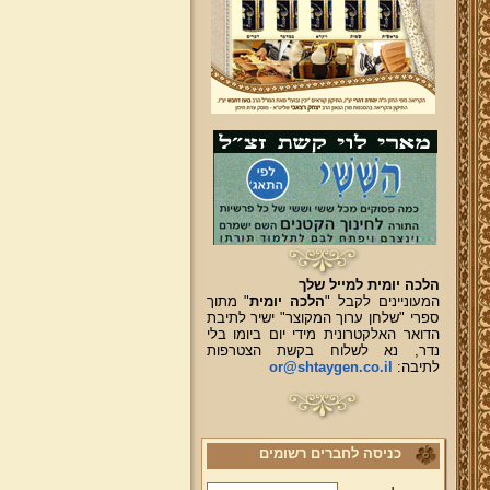
הלכה יומית למייל שלך
המעוניינים לקבל "
הלכה יומית
" מתוך
ספרי "שלחן ערוך המקוצר" ישיר לתיבת
הדואר האלקטרונית מידי יום ביומו בלי
נדר, נא לשלוח בקשת הצטרפות
לתיבה:
or@shtaygen.co.il
כניסה לחברים רשומים