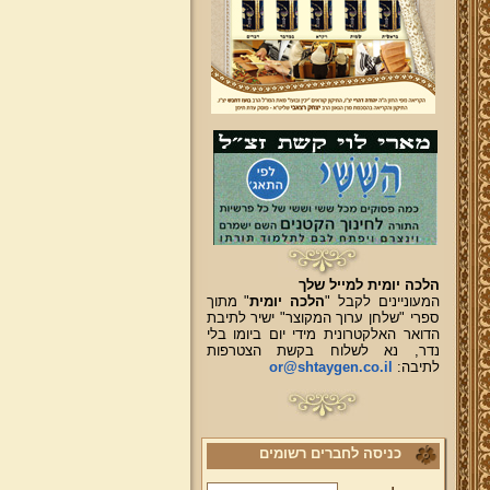
הלכה יומית למייל שלך
המעוניינים לקבל "
הלכה יומית
" מתוך
ספרי "שלחן ערוך המקוצר" ישיר לתיבת
הדואר האלקטרונית מידי יום ביומו בלי
נדר, נא לשלוח בקשת הצטרפות
לתיבה:
or@shtaygen.co.il
כניסה לחברים רשומים