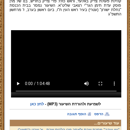
קהילת פעולת צדיק באלעד, וראש כולל פרי צדיק בחריש, בנו של מרן
פוסק עדת תימן הגר"י רצאבי שליט"א. השיעור נמסר בבית הכנסת
"נחלת ישורון" (עטרי) בעיר ראש העין ת"ו, ביום ראשון בערב, ז' מרחשון
התשפ"ג
לשמיעת ולהורדת השיעור (MP3)
-
לחץ כאן
הדפס
הוסף תגובה
עוד שיעורים...
"עין יעקב" מסכת שבת ולאחר מכן הלכות שבת - א' שבט ה'תשע"ו