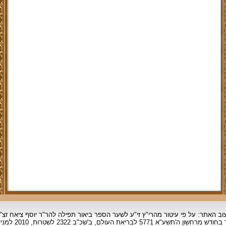
וב האתר: על פי עיטור מהרי"ץ זי"ע לשער הספר ביאור תפילה להר"ר יוסף ציאח זצ"
ד בחודש מרחשון
ה'תשע"א 5771 לבריאת העולם, ב'שכ"ב 2322 לשטרות, 2010 למניינם.