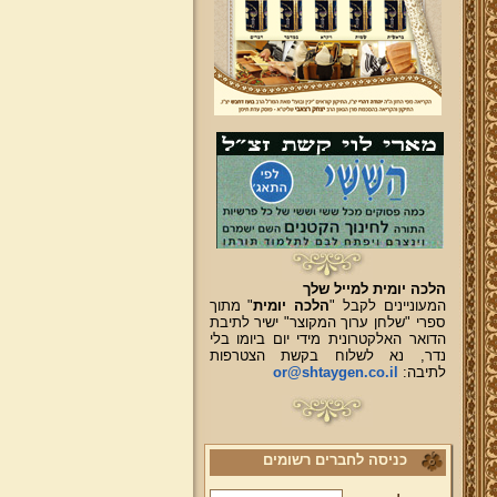
הלכה יומית למייל שלך
המעוניינים לקבל "
הלכה יומית
" מתוך
ספרי "שלחן ערוך המקוצר" ישיר לתיבת
הדואר האלקטרונית מידי יום ביומו בלי
נדר, נא לשלוח בקשת הצטרפות
לתיבה:
or@shtaygen.co.il
כניסה לחברים רשומים