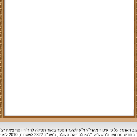
וב האתר: על פי עיטור מהרי"ץ זי"ע לשער הספר ביאור תפילה להר"ר יוסף ציאח זצ"
ד בחודש מרחשון
ה'תשע"א 5771 לבריאת העולם, ב'שכ"ב 2322 לשטרות, 2010 למניינם.