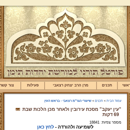
אשי
תכנים
מרן הרב יצחק רצאבי
פעילות
צור קשר
עמוד הבית
>
תכנים
>
שיעורי הגר"מ רצאבי - בראש העין
"עין יעקב" מסכת עירובין ולאחר מכן הלכות שבת
69 דקות
מספר צפיות: 18841
לשמיעה ולהורדה -
לחץ כאן