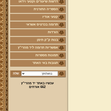
דרשות שיעורים וקטעי וידאו
הספריה התורנית
קטעי אודיו
תרומה בכרטיס אשראי
הורדות
בנות ק"ק תימן
אפשריות תרומה ליד מהרי"ץ
תמונות מספרות
תגובות באי האתר
עכשיו באתר יד מהרי"ץ
662 אורחים