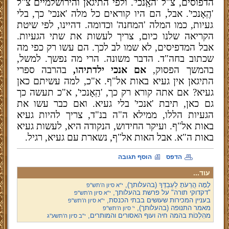
הדפוסים, צ"ל 'האָֽנכי'. ולפי התיגאן והירושלמיים צ"ל
'הֶֽאָנכי'. אבל, הם היו קוראים כל מלה 'אנכי' כך, בלי
געיות, כמו המלה 'המחנה' וכדומה. דהיינו, לפי שיטת
הקריאה שלנו כיום, צריך לעשות את שתי הגעיות.
אבל המדפיסים, לא שמו לב לכך. הם עשו רק כפי מה
שכתוב בחה"ד. הדבר משונה. הרי מה נפשך. למשל,
בהמשך הפסוק,
אם אנכי ילדתיהו,
בהרבה ספרי
התיגאן אין געיא באות אל"ף. א"כ, למה עשיתם כאן
געיא? אם אתה קורא רק כך, 'הַֽאָנכי', א"כ תעשה כך
גם כאן, תיבת 'אנכי' בלי געיא. ואם כבר עשו את
הגעיות הללו, ממילא ה"ה בנ"ד, צריך להיות געיא
באות אל"ף. ועיקר החידוש, הנקודה היא, לעשות געיא
באות ה"א. אבל האות אל"ף, נשארת עם געיא, רגיל.
הדפס
הוסף תגובה
עוד...
לָמָה הֲרֵעֹתָ לְעַבְדֶּךָ (בהעלותך),
י"א סיון ה'תש"פ
"דקדוקי תורה" על פרשת בהעלותך,
י"א סיון ה'תש"פ
בעניין המכירות שעושים בבתי הכנסת,
י"א סיון ה'תש"פ
מאמר התנופה (בהעלותך),
י' סיון ה'תש"פ
מהִלְכּוֹת בהמה חיה ועוף האסורים והמותרים,
י"ב סיון ה'תשע''ג