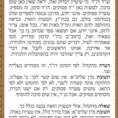
וצ"ל דג"ד. מי שיעיין ויבדוק זאת, יראה שאין כאן שום
סיבה, לעשות כאן י"ד פסוקים. דג"ד סימן, זה מספיק.
עשרה פסוקים. אינני יודע, מהיכן נכנסה לספרים שלנו
(כמדומני כולם, גם בכת"י), הטעות הזאת. כנראה
נתחלפה להם האות גימ"ל באות וא"ו. בכל אופן, צריך
לתקן, אינני יודע, אם תמצאו ספר שכתוב בו כך. אבל
מצאתי זאת, ברמב"ם כת"י קדמון ומדוייק. וכפי
שאמרתי לעיל, דברים שהם נכונים מבחינה הלכתית,
אזי אדרבה, אנחנו הראשונים לקבל את דברי
הקדמונים, רק צריך שהדבר יהיה בהסתכלות הלכתית.
הערה
מהקהל: לפי הסימן דו"ד, זה מסתיים בעליית
שני.
תשובת
מרן שליט"א: אין שום קשר לכך. כי אצלינו,
החלוקה אינה קשורה ל'שני', לא לפי החומש ולא לפי
התאג. עושים עשרה פסוקים. רק אם ישנו הכרח,
מוסיפים פסוקים. אבל בנ"ד, אין שום סיבה להוסיף.
שאלה
מהקהל: אולי הטעות הזאת נבעה בגלל כך.
תשובת
מרן שליט"א: אבל בדרך כלל, אין טעיות כאלה.
בספרים הישנים, לא היה זאת לפניהם. לא היתה להם