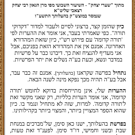
מתוך "שערי יצחק" - השיעור השבועי מפי מרן הגאון רבי יצחק
רצאבי שליט"א
שנמסר במוצש"ק בהעלותך התשע"ו
כיון
שהזמן קצר, ברצוני לסיים ולעבור למדור "דקדוקי
תורה". כפי שאמרתי בעבר, אני אומר את ההערות לפי
'תורה קדומה' עם פירוש רש"י, כיון שזאת המהדורא
האחרונה. אמנם אין את המהדורא הזאת בפניכם, אבל
אני מעדיף להנציח זאת כך. דיברנו כבר על פרשיות
במדבר ונשא, וכעת בע"ה נשלים את יתר הפרשיות.
נתחיל
בפרשה שקראנו
. אמנם זה כבר עבר,
[בהעלותך]
אבל בע"ה תהיה מכך נפקא מינה לשנה הבאה.
ההערות
שלי, אינן מתייחסות בדוקא לחומש 'תורה
קדומה', אני אומר הערות כלליות, רק שאני מקשר זאת
ל'תורה קדומה'. למרות, שזה לא מתחיל ונגמר בו. כיון
שהוא הספר המצויין ביותר, והמצוי ביותר בקהילותינו.
בפרשת
בהעלותך, ישנו כאן סימן, של־מברכים במנחת
שבת ובשני וחמישי, דו"ד סימן. לפענ"ד זאת טעות,