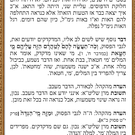
חלוקת הדפוסים. עליית שני, היתה לפי התאג. א"כ
איך יצאה כבר אז הטעות הזאת? אלא כנראה התחלפה
להם האות וא"ו באות גימ"ל, כיון שהם דומים. רגל
האות גימ"ל נפלה.
דבר
נוסף שיש לשים לב אליו, המדקדקים יודעים זאת,
וְכֹֽה־תַעֲשֶׂ֤ה לָהֶם֙ לְטַֽהֲרָ֔ם הַזֵּ֥ה עֲלֵיהֶ֖ם מֵ֣י
לגבי הפסוק,
חַטָּ֑את
.
מי שאינו מדקדק, אומר את
[במדבר ח', ז']
המלים 'מי חטאת', בבת אחת. ואז הדבר נשמע, כביכול
מלה אחת. א"כ ישנה משמעות, שזה 'מחטאת'. לכן,
צריך להפריד בין המלים, 'מי, חטאת'.
הערה
מהקהל: לכאורה, הדבר מעכב.
תשובת
מרן שליט"א: אינני יודע אם הדבר מעכב. נכון,
זה נראה שינוי משמעות, אבל כנראה זה בכל זאת מובן.
וּמַזֵּ֤ה מֵֽי־הַנִּדָּה֙
הערה
מהקהל: ה"ה לגבי הפסוק,
[
פרק
.
י"ט פסוק כ"א
]
תשובת
מרן שליט"א: נכון. גם שם מדקדקים. מפרידים
בין המלה 'מי', למלה 'הנדה'.