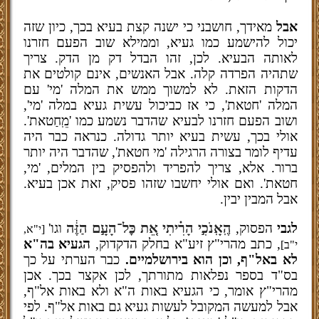
אבל
מאידך, חושבני כי ישנה קצת בעיא בכך, כיון שזה
יכול להישמע כמו געיא, וממילא שוב הפעם חזרנו
לאותה הבעיא. לכן, זהו הבדל דק מן הדק. צריך
שתהיה הפרדה קלה. אבל האנשים, אינם קולטים את
הדקות הזאת. לא למשוך ממש את המלה 'מי' עם
המלה 'חטאת', כי אז כביכול עשית געיא במלה 'מי',
ושוב הפעם חזרנו לבעיא שהדבר נשמע כמו 'מֵֽחַטאת'.
אולי בכך, עשית בעיא יותר גדולה. כנראה כבר היה
עדיף לומר בצורה הרגילה 'מי חטאת', שהדבר היה יותר
ברור. אלא, צריך להפריד ולהפסיק בין המלים, 'מי,
חטאת'. ואם אולי יחשבו שזהו פסיק, זאת אכן בעיא.
אבל המבין יבין.
הֶֽאָֽנֹכִ֣י הָרִ֗יתִי אֵ֚ת כׇּל־הָעָ֣ם הַזֶּ֔ה
לגבי
הפסוק,
וגו'
[י"א,
, כתב מהרי"ץ זיע"א בחלק הדקדוק,
הגעיא בה"א
י"ב]
לא באל"ף, וכן הוא בירושלמיים.
כבר הערתי על כך
בס"ד בספר נפלאות מתורתך, לכן אקצר בכך. אכן
מהרי"ץ אומר, כי הגעיא באות ה"א ולא באות אל"ף,
אבל למעשה המקובל לעשות געיא גם באות אל"ף. לפי