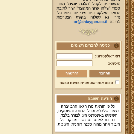
המעוניינים לקבל "
הלכה יומית
" מתוך
ספרי "שלחן ערוך המקוצר" ישיר לתיבת
הדואר האלקטרונית מידי יום ביומו בלי
נדר, נא לשלוח בקשת הצטרפות
לתיבה:
or@shtaygen.co.il
כניסה לחברים רשומים
דואר אלקטרוני:
סיסמא:
להרשמה
הכנס אותי אוטמטית בפעם הבאה
הודעה חשובה
על פי הוראת מרן הגאון הרב יצחק
רצאבי שליט"א וגדולי התורה והפוסקים,
השימוש באינטרנט הינו לצורך בלבד,
ובחיבור לאינטרנט כשר ומבוקר. כל
חיבור אחר מהוה סכנה רוחנית וחינוכית.