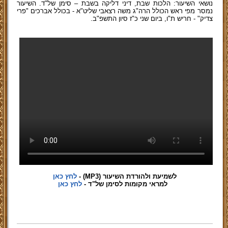
נושאי השיעור: הלכות שבת, דיני דליקה בשבת – סימן של"ד. השיעור
נמסר מפי ראש הכולל הרה"ג משה רצאבי שליט"א - בכולל אברכים "פרי
צדיק" - חריש ת"ו, ביום שני כ"ז סיון התשפ"ב.
לשמיעת ולהורדת השיעור (MP3)
-
לחץ כאן
למראי מקומות לסימן של"ד -
לחץ כאן