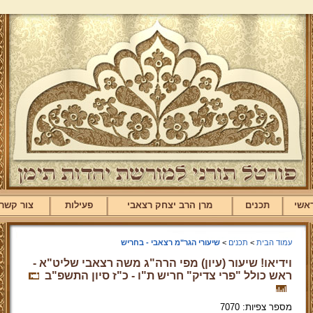
אשי
תכנים
מרן הרב יצחק רצאבי
פעילות
צור קשר
עמוד הבית
>
תכנים
>
שיעורי הגר"מ רצאבי - בחריש
וידיאו! שיעור (עיון) מפי הרה"ג משה רצאבי שליט"א -
ראש כולל "פרי צדיק" חריש ת"ו - כ"ז סיון התשפ"ב
מספר צפיות: 7070