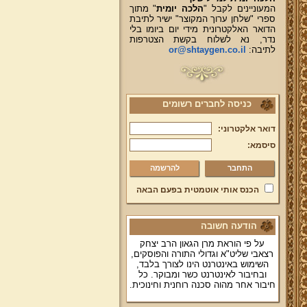
המעוניינים לקבל "
הלכה יומית
" מתוך
ספרי "שלחן ערוך המקוצר" ישיר לתיבת
הדואר האלקטרונית מידי יום ביומו בלי
נדר, נא לשלוח בקשת הצטרפות
לתיבה:
or@shtaygen.co.il
כניסה לחברים רשומים
דואר אלקטרוני:
סיסמא:
להרשמה
הכנס אותי אוטמטית בפעם הבאה
הודעה חשובה
על פי הוראת מרן הגאון הרב יצחק
רצאבי שליט"א וגדולי התורה והפוסקים,
השימוש באינטרנט הינו לצורך בלבד,
ובחיבור לאינטרנט כשר ומבוקר. כל
חיבור אחר מהוה סכנה רוחנית וחינוכית.