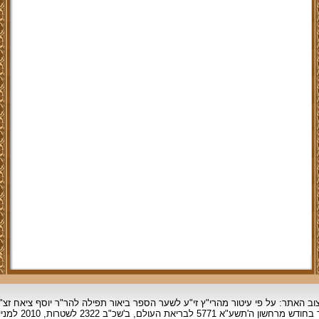
וב האתר: על פי עיטור מהרי"ץ זי"ע לשער הספר ביאור תפילה להר"ר יוסף ציאח זצ"
ד בחודש מרחשון
ה'תשע"א 5771 לבריאת העולם, ב'שכ"ב 2322 לשטרות, 2010 למניינם.