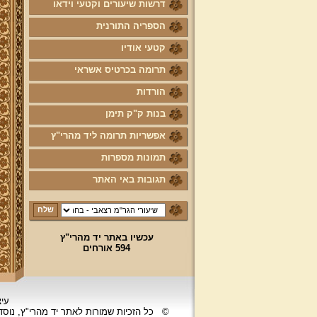
דרשות שיעורים וקטעי וידאו
הספריה התורנית
קטעי אודיו
תרומה בכרטיס אשראי
הורדות
בנות ק"ק תימן
אפשריות תרומה ליד מהרי"ץ
תמונות מספרות
תגובות באי האתר
עכשיו באתר יד מהרי"ץ
594 אורחים
עיצ
©
כל הזכיות שמורות לאתר יד מהרי"ץ, נוס