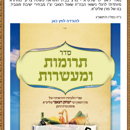
מאיר ליאור לוי שליט"א - מו"צ בבית ההוראה פעולת צדיק. מהדורא
מיוחדת! לרגלי נישואי הבה"ח שאול רצאבי יצ"ו מבחירי ישיבת פונוביז',
בנו של מרן שליט"א.
כ"ה כסליו ה'תשע''ג
להורדה לחץ כאן