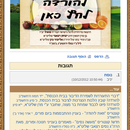
הדפס
הוסף תגובה
תגובות
1.
נוסח
יניב
(10/12/2012 10:50:44)
עוד...
"דברי התעוררות לשמירת הדיבור בבית הכנסת",
י"ד תמוז ה'תשפ''ב
להורדה! קובץ הלכות הנצרכות לציבור בבית הכנסת,
כ' סיון ה'תשפ''ב
להורדה! פיוט לכבוד שמחת בר מצוה, שחובר ע"י מרן שליט"א,
י"א סיון
ה'תשפ''ב
קונטריס "וזאת ליהודה" - בעניין ההתבסמות ביום פורים,
י' אדר (אדר ב')
ה'תשפ''ב
חדש! קונטריס "מעשה נסים" - מאמרים בענייני חנוכה ופורים, מאת
הרה"ג נסים רצאבי שליט"א,
כ"ה כסליו ה'תשפ''ב