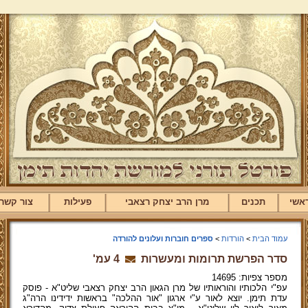
אשי
תכנים
מרן הרב יצחק רצאבי
פעילות
צור קשר
עמוד הבית
>
הורדות
>
ספרים חוברות ועלונים להורדה
סדר הפרשת תרומות ומעשרות
4 עמ'
מספר צפיות: 14695
עפ"י הלכותיו והוראותיו של מרן הגאון הרב יצחק רצאבי שליט"א - פוסק
עדת תימן. יוצא לאור ע"י ארגון "אור ההלכה" בראשות ידידינו הרה"ג