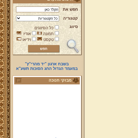
חפש את
קטגוריה
סיווג
כל הסיווגים
תמונה
אודיו
טקסט
וידיאו
בשבח ארגון "יד מהרי"ץ"
במעמד הגדול החג הסוכות תשע"א
מבזקי חנוכה
איך אתה מדליק מנורת חנוכה?
סקר חדש בדף הבית!