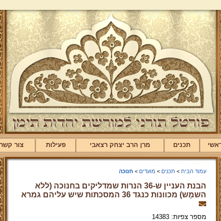
אשי
תכנים
מרן הרב יצחק רצאבי
פעילות
צור קשר
עמוד הבית
>
תכנים
>
מועדים
>
חנוכה
הבנת העניין ש-36 הנרות שמדליקים בחנוכה (ללא
השמָש) מכוונות כנגד 36 המסכתות שיש עליהם גמרא
מספר צפיות: 14383