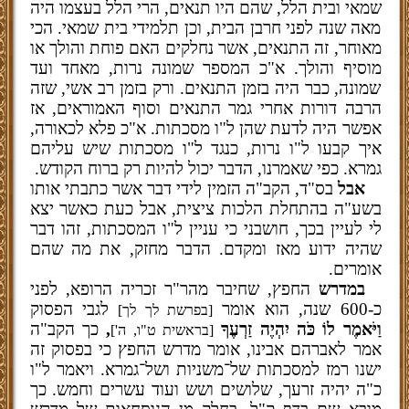
שמאי ובית הלל, שהם היו תנאים, הרי הלל בעצמו היה
מאה שנה לפני חרבן הבית, וכן תלמידי בית שמאי. הכי
מאוחר, זה התנאים, אשר נחלקים האם פוחת והולך או
מוסיף והולך. א"כ המספר שמונה נרות, מאחד ועד
שמונה, כבר היה בזמן התנאים. ורק בזמן רב אשי, שזה
הרבה דורות אחרי גמר התנאים וסוף האמוראים, אז
אפשר היה לדעת שהן ל"ו מסכתות. א"כ פלא לכאורה,
איך קבעו ל"ו נרות, כנגד ל"ו מסכתות שיש עליהם
גמרא. כפי שאמרנו, הדבר יכול להיות רק ברוח הקודש.
אבל
בס"ד, הקב"ה הזמין לידי דבר אשר כתבתי אותו
בשע"ה בהתחלת הלכות ציצית, אבל כעת כאשר יצא
לי לעיין בכך, חושבני כי עניין ל"ו המסכתות, זהו דבר
שהיה ידוע מאז ומקדם. הדבר מחזק, את מה שהם
אומרים.
במדרש
החפץ, שחיבר מהר"ר זכריה הרופא, לפני
כ-600 שנה, הוא אומר
לגבי הפסוק
[בפרשת לך לך]
וַיֹּאמֶר לוֹ כֹּה יִהְיֶה זַרְעֶךָ
,
כך הקב"ה
[בראשית ט"ו, ה']
אמר לאברהם אבינו, אומר מדרש החפץ כי בפסוק זה
ישנו רמז למסכתות של־משניות ושל־גמרא. ויאמר ל"ו
כ"ה יהיה זרעך, שלושים ושש ועוד עשרים וחמש. כך