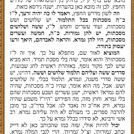
מובא שם בדף ק"ל, בחלק מן הנוסחאות של מדרש
החפץ. לכן זה מובא כאן בהערות. ישנה גירסא כזאת.
וזה
לשון מדרש החפץ,
ויאמר לו כה יהיה זרעך, ל"ו
כ"ה מסכתות בכל התלמוד.
יש שלושים ושש
מסכתות, ועוד עשרים וחמש.
ל"ו, ששה ושלושים
מסכתות, יש להן גמורות. כ"ה, חמשה ועשרים
מסכתות, היו להן גמרא. והראה לאברהם, היאך זרעו
יעסוק בתורה.
המוציא
לאור שם, מתפלא על כך. איך זה ל"ו
מסכתות? והוא אומר, שזה בלי מסכת תמיד. הוא מביא
שיש לכך מקור נוסף, באזהרת ראשית לחג שבועות,
סדרים ששה ועליהם תלמוד שלושים וששה.
דהיינו, יש
ששה סדרי משנה, וגמרא, תלמוד בבלי, זה שלושים
ושש. אבל, מה הוא אומר, שהיו כ"ה מסכתות, שהיה
להם גמרא? ראשית, ישנן עשרים ושבע מסכתות שהם
בלי גמרא. וחוץ מזה, מה הפירוש "היו"? משמע שהיה
גמרא, ורק אח"כ זה נאבד לנו. אבל בדר"כ, כך מובן
להרבה ספרים, כי מעולם לא היה עליהם גמרא. רב
אשי ורבינא, לא סידרו בכלל גמרא על כך.
יכול
להיות אולי, שזה כמו שהכותב כאן לא דייק
וכתב 'גמורות', וצ"ל 'גמרות'. הרי לגבי המלה גמרא,