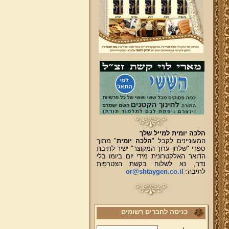
הלכה יומית למייל שלך
המעוניינים לקבל "
הלכה יומית
" מתוך
ספרי "שלחן ערוך המקוצר" ישיר לתיבת
הדואר האלקטרונית מידי יום ביומו בלי
נדר, נא לשלוח בקשת הצטרפות
לתיבה:
or@shtaygen.co.il
כניסה לחברים רשומים