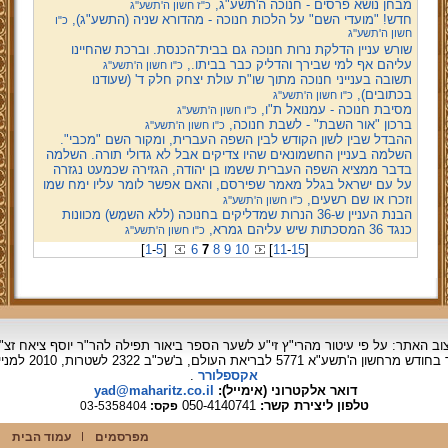
מבחן נושא פרסים - חנוכה ה'תשע"ג,
כ"ז חשון ה'תשע''ג
חדש! "מועדי השם" על הלכות חנוכה - מהדורא שניה (התשע"ג),
כ"ו
חשון ה'תשע''ג
שורש עניין הדלקת נרות חנוכה גם בבית־הכנסת. וברכת שהחיינו
עליהם אף למי שבירך והדליק כבר בביתו.,
כ"ו חשון ה'תשע''ג
תשובה בענייני חנוכה מתוך שו"ת עולת יצחק חלק ד' (שעודנו
בכתובים),
כ"ו חשון ה'תשע''ג
מסיבת חנוכה - עמנואל ת"ו,
כ"ו חשון ה'תשע''ג
ברכון "אור השבת" - לשבת חנוכה,
כ"ו חשון ה'תשע''ג
ההבדל שבין לשון הקודש לבין השפה העברית, ומקור השם "מכבי".
השלמה בעניין החשמונאים שהיו צדיקים אבל לא גדולי תורה. השלמה
בדבר ממציא השפה העברית ששמו בן יהודה, הגזירה שכמעט נגזרה
על עם ישראל בגלל מאמר שפירסם, והאם אפשר לומר עליו ימח שמו
וזכרו או שם רשעים,
כ"ו חשון ה'תשע''ג
הבנת העניין ש-36 הנרות שמדליקים בחנוכה (ללא השמָש) מכוונות
כנגד 36 המסכתות שיש עליהם גמרא,
כ"ו חשון ה'תשע''ג
[
1
-
5
]
6
7
8
9
10
[
11
-
15
]
וב האתר: על פי עיטור מהרי"ץ זי"ע לשער הספר ביאור תפילה להר"ר יוסף ציאח זצ"
ד בחודש מרחשון
ה'תשע"א 5771 לבריאת העולם, ב'שכ"ב 2322 לשטרות, 2010 למניינם.
אקספלורר
.
דואר אלקטרוני (אימייל):
yad@maharitz.co.il
טלפון ליצירת קשר:
050-4140741
פקס:
03-5358404
מפרסמים
עמוד הבית