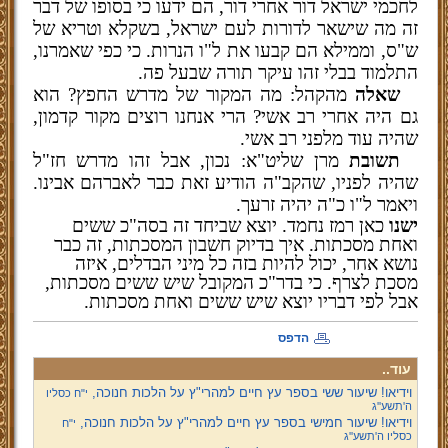
לחכמי ישראל דור אחרי דור, הם ידעו כי בסופו של דבר
זה מה שישאר לדורות לעם ישראל, בשקלא וטריא של
ש"ס, וממילא הם קבעו את ל"ו הנרות. כי כפי שאמרנו,
התלמוד בבלי זהו עיקר תורה שבעל פה.
שאלה
מהקהל: מה המקור של מדרש החפץ? הוא
גם היה אחרי רב אשי? הרי אנחנו רוצים מקור קדמון,
שהיה עוד מלפני רב אשי.
תשובת
מרן שליט"א: נכון, אבל זהו מדרש חז"ל
שהיה לפניו, שהקב"ה הודיע זאת כבר לאברהם אבינו.
ויאמר ל"ו כ"ה יהיה זרעך.
ישנו
כאן רמז נחמד. יוצא שביחד זה בסה"כ ששים
ואחת מסכתות. איך בדיוק חשבון המסכתות, זה כבר
נושא אחר, יכול להיות בזה כל מיני הבדלים, איזה
מסכת לצרף. כי בדר"כ המקובל שיש ששים מסכתות,
אבל לפי דבריו יוצא שיש ששים ואחת מסכתות.
הדפס
עוד..
וידיאו! שיעור ששי בספר עץ חיים למהרי"ץ על הלכות חנוכה,
י"ח כסליו
ה'תשע''ג
וידיאו! שיעור חמישי בספר עץ חיים למהרי"ץ על הלכות חנוכה,
י"ח
כסליו ה'תשע''ג