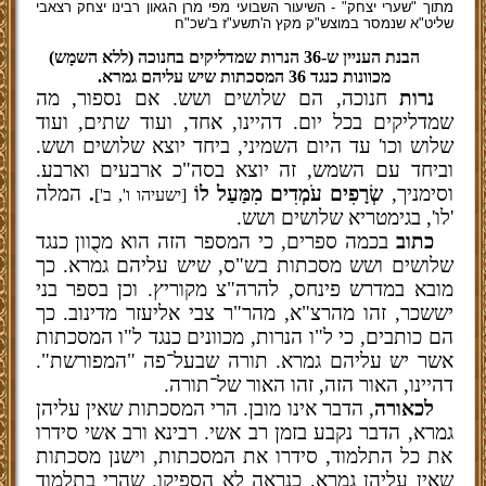
מתוך "שערי יצחק" - השיעור השבועי מפי מרן הגאון רבינו יצחק רצאבי
שליט"א שנמסר במוצש"ק מקץ ה'תשע"ז ב'שכ"ח
הבנת העניין ש-36 הנרות שמדליקים בחנוכה (ללא השמָש)
מכוונות כנגד 36 המסכתות שיש עליהם גמרא.
נרות
חנוכה, הם שלושים ושש. אם נספור, מה
שמדליקים בכל יום. דהיינו, אחד, ועוד שתים, ועוד
שלוש וכו' עד היום השמיני, ביחד יוצא שלושים ושש.
וביחד עם השמש, זה יוצא בסה"כ ארבעים וארבע.
וסימניך,
שְׂרָפִים עֹמְדִים מִמַּעַל לוֹ
.
המלה
[ישעיהו ו', ב']
'לו', בגימטריא שלושים ושש.
כתוב
בכמה ספרים, כי המספר הזה הוא מכֻוון כנגד
שלושים ושש מסכתות בש"ס, שיש עליהם גמרא. כך
מובא במדרש פינחס, להרה"צ מקוריץ. וכן בספר בני
יששכר, זהו מהרצ"א, מהר"ר צבי אליעזר מדינוב. כך
הם כותבים, כי ל"ו הנרות, מכוונים כנגד ל"ו המסכתות
אשר יש עליהם גמרא. תורה שבעל־פה "המפורשת".
דהיינו, האור הזה, זהו האור של־תורה.
לכאורה
, הדבר אינו מובן. הרי המסכתות שאין עליהן
גמרא, הדבר נקבע בזמן רב אשי. רבינא ורב אשי סידרו
את כל התלמוד, סידרו את המסכתות, וישנן מסכתות
שאין עליהן גמרא, כנראה לא הספיקו. שהרי בתלמוד