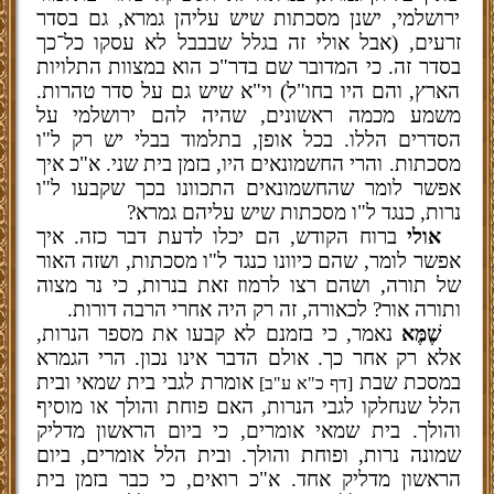
ירושלמי, ישנן מסכתות שיש עליהן גמרא, גם בסדר
זרעים, (אבל אולי זה בגלל שבבבל לא עסקו כל־כך
בסדר זה. כי המדובר שם בדר"כ הוא במצוות התלויות
הארץ, והם היו בחו"ל) וי"א שיש גם על סדר טהרות.
משמע מכמה ראשונים, שהיה להם ירושלמי על
הסדרים הללו. בכל אופן, בתלמוד בבלי יש רק ל"ו
מסכתות. והרי החשמונאים היו, בזמן בית שני. א"כ איך
אפשר לומר שהחשמונאים התכוונו בכך שקבעו ל"ו
נרות, כנגד ל"ו מסכתות שיש עליהם גמרא?
אולי
ברוח הקודש, הם יכלו לדעת דבר כזה. איך
אפשר לומר, שהם כיוונו כנגד ל"ו מסכתות, ושזה האור
של תורה, ושהם רצו לרמוז זאת בנרות, כי נר מצוה
ותורה אור? לכאורה, זה רק היה אחרי הרבה דורות.
שֶׁמֶּא
נאמר, כי בזמנם לא קבעו את מספר הנרות,
אלא רק אחר כך. אולם הדבר אינו נכון. הרי הגמרא
במסכת שבת
אומרת לגבי בית שמאי ובית
[דף כ"א ע"ב]
הלל שנחלקו לגבי הנרות, האם פוחת והולך או מוסיף
והולך. בית שמאי אומרים, כי ביום הראשון מדליק
שמונה נרות, ופוחת והולך. ובית הלל אומרים, ביום
הראשון מדליק אחד. א"כ רואים, כי כבר בזמן בית