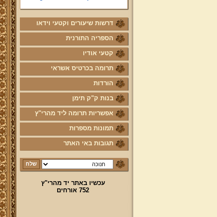
מאמר הנרות הללו להורדה!
דרשות שיעורים וקטעי וידאו
פירושי "עץ חיים" למהרי"ץ לימי
חנוכה
הספריה התורנית
שאלות לשינון וחזרה על הלכות
קטעי אודיו
חנוכה
תרומה בכרטיס אשראי
הורדות
בנות ק"ק תימן
אפשריות תרומה ליד מהרי"ץ
תמונות מספרות
תגובות באי האתר
עכשיו באתר יד מהרי"ץ
752 אורחים