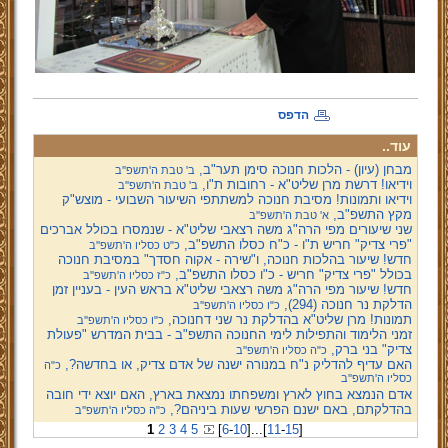
הדפס
עוד..
מבחן (עיון) - הלכות חנוכה סימן תער"ב,
ב' טבת ה'תשפ''ב
וידיאו! דרשת מרן שליט"א - רחובות ת"ו,
ב' טבת ה'תשפ''ב
וידיאו ותמונות! מסיבת חנוכה למשתתפי השיעור השבועי - מוצש"ק
מקץ התשפ"ב,
א' טבת ה'תשפ''ב
שני שיעורים מפי הרה"ג משה רצאבי שליט"א - שנמסרו בכולל אברכים
"פרי צדיק" חריש ת"ו - כ"ח כסלו התשפ"ב,
כ"ט כסליו ה'תשפ''ב
חדש! שיעור בהלכות חנוכה, ו"שירה - אקוה חסדך" במסיבת חנוכה
בכולל "פרי צדיק" חריש - כ"ו כסלו התשפ"ב,
כ"ז כסליו ה'תשפ''ב
חדש! שיעור מפי הרה"ג משה רצאבי שליט"א בראש העין - בעניין זמן
הדלקת נר חנוכה (294),
כ"ו כסליו ה'תשפ''ב
תמונות! מרן שליט"א בהדלקת נר שני דחנוכה,
כ"ו כסליו ה'תשפ''ב
זמני הלימוד והתפילות לימי החנוכה התשפ"ב - בבית המדרש "פעולת
צדיק" בני ברק,
כ"ה כסליו ה'תשפ''ב
האם עדיף להדליק נ"ח במנורה ישנה של אדם צדיק, או בחדשה?,
כ"ה
כסליו ה'תשפ''ב
אדם הנמצא בחוץ לארץ ומשפחתו נמצאת בארץ, האם יוצא ידי חובה
בהדלקתם, באם ישנם הפרשי שעות ביניהם?,
כ"ה כסליו ה'תשפ''ב
1
2
3
4
5
[
6
-
10
]
...
[
11
-
15
]