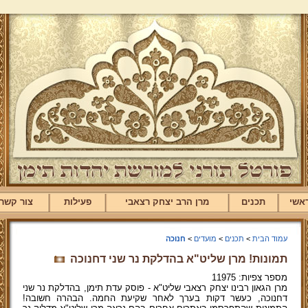
אשי
תכנים
מרן הרב יצחק רצאבי
פעילות
צור קשר
עמוד הבית
>
תכנים
>
מועדים
>
חנוכה
תמונות! מרן שליט"א בהדלקת נר שני דחנוכה
מספר צפיות: 11975
מרן הגאון רבינו יצחק רצאבי שליט"א - פוסק עדת תימן, בהדלקת נר שני
דחנוכה, כעשר דקות בערך לאחר שקיעת החמה. הבהרה חשובה!