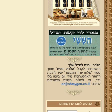
הלכה יומית למייל שלך
המעוניינים לקבל "
הלכה יומית
" מתוך
ספרי "שלחן ערוך המקוצר" ישיר לתיבת
הדואר האלקטרונית מידי יום ביומו בלי
נדר, נא לשלוח בקשת הצטרפות
לתיבה:
or@shtaygen.co.il
כניסה לחברים רשומים