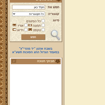
חפש את
קטגוריה
סיווג
כל הסיווגים
תמונה
אודיו
טקסט
וידיאו
בשבח ארגון "יד מהרי"ץ"
במעמד הגדול החג הסוכות תשע"א
מבזקי חנוכה
איך אתה מדליק מנורת חנוכה?