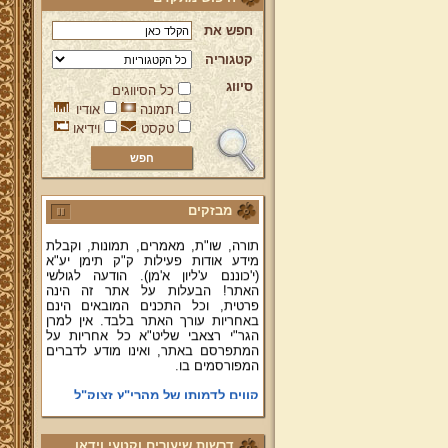
חפש את
קטגוריה
ברוכים הבאים לאתר מהרי"ץ
יד מהרי"ץ - פורטל תורני למורשת יהדות
סיווג
כל הסיווגים
תימן, האתר הרשמי להנצחת מורשתו
תמונה
אודיו
של גאון רבני תימן ותפארתם מהרי"ץ
טקסט
וידיאו
זצוק"ל. באתר תמצאו גם תכנים תורניים
והלכתיים רבים של מרן הגאון הרב יצחק
רצאבי שליט"א - פוסק עדת תימן,
מחבר ספרי שלחן ערוך המקוצר ח"ח
ושו"ת עולת יצחק ג"ח ועוד, וכן תוכלו
לעיין ולהאזין ולצפות במבחר שיעורי
מבזקים
תורה, שו"ת, מאמרים, תמונות, וקבלת
מידע אודות פעילות ק"ק תימן יע"א
(י'כוננם ע'ליון א'מן). הודעה לגולשי
האתר! הבעלות על אתר זה הינה
פרטית, וכל התכנים המובאים הינם
באחריות עורך האתר בלבד. אין למרן
הגר"י רצאבי שליט"א כל אחריות על
המתפרסם באתר, ואינו מודע לדברים
המפורסמים בו.
קווים לדמותו של מהרי"ץ זצוק"ל
פניה נרגשת אל אחינו בני עדת תימן
יע"א די בכל אתר ואתר
דרשות שיעורים וקטעי וידאו
טופס הוראת קבע