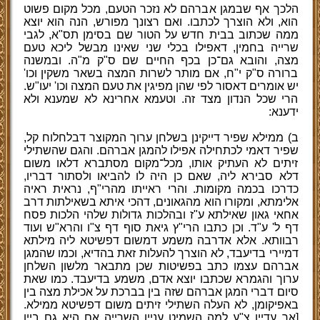
הלכך אף שבמגן אברהם לא נזכר הטעם, מכל מקום פשוט
הוא, ולא הוצרך לכתבו. ואם רצונך מפורש, הנה הוא יוצא
ממה שכתוב בבית חדש על הטור שם בסימן תס"א, לגבי
שרייה בחמין, דאפילו בכלי שני שאינו מבשל ליכא טעם
מצה, והובא גם־כן בכף החיים שם ס"ק מ"ה. ובמשנה
ברורה ס"ק י"ח, אם מותר לשרות המצה בשאר משקין וכו'
יש אומרים דאסור לפי שהן מפיגין את טעם המצה וכו' יעו"ש.
הרי שכל הנדון מצד זה. וטעמא אחרינא לא שמענא ולא
ידענא:
ב) ממילא שפיר דייקינן בשלחן ערוך המקוצר דבלחלוח קל,
שפיר דאמי לכתחילה אפילו להמגן אברהם. והגם שהשתילי
זיתים לא העתיק אותו, מכל־מקום מסתברא דלאו משום
דלא סבירא ליה, שאם כן היה לו להביאו ולסתור דבריו,
כדרכו בכמה מקומות. והרי ראייתו מהרי"ף, נראית ראיה
אלימתא, ומקורו הוא מהגאונים, דהכי איתא בשאילתות דרב
אחאי גאון שאילתא ע"ז ובהלכות גדולות שלהי הלכות פסח
דף ל' ע"ד. וכן כתבו הרי"ץ גיאת סוף דף צ"ו והרא"ש ועוד
רבוותא. אלא אדרבה משמע דמשום דפשיטא ליה מילתא
דמיירי בדיעבד, לא הוצרך להעלות זאת בהדיא, וכמו שהמגן
אברהם עצמו כתב בפשיטות שכן מתבאר מלשון השלחן
ערוך והגמרא שכתבו יוצא אדם, משמע בדיעבד. כמו שאת
סיום דברי המגן אברהם שזה בין בברכת על אכילת מצה בין
באפיקומן, לא העלה השתילי זיתים משום דפשיטא ממילא.
[אך עדיין צ"ע למה השמיט עניין השרייה אם היא גם ביין