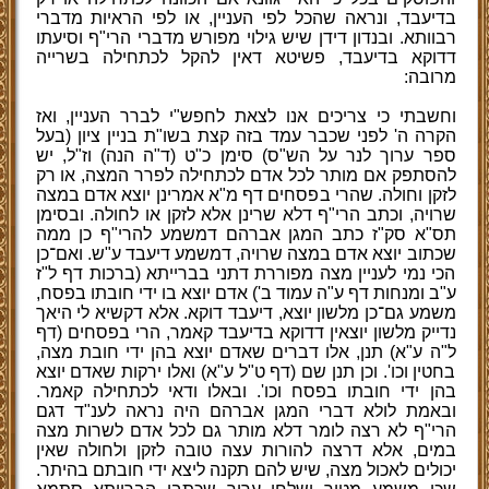
בדיעבד, ונראה שהכל לפי העניין, או לפי הראיות מדברי
רבוותא. ובנדון דידן שיש גילוי מפורש מדברי הרי"ף וסיעתו
דדוקא בדיעבד, פשיטא דאין להקל לכתחילה בשרייה
מרובה:
וחשבתי כי צריכים אנו לצאת לחפש"י לברר העניין, ואז
הקרה ה' לפני שכבר עמד בזה קצת בשו"ת בניין ציון (בעל
ספר ערוך לנר על הש"ס) סימן כ"ט (ד"ה הנה) וז"ל, יש
להסתפק אם מותר לכל אדם לכתחילה לפרר המצה, או רק
לזקן וחולה. שהרי בפסחים דף מ"א אמרינן יוצא אדם במצה
שרויה, וכתב הרי"ף דלא שרינן אלא לזקן או לחולה. ובסימן
תס"א סק"ז כתב המגן אברהם דמשמע להרי"ף כן ממה
שכתוב יוצא אדם במצה שרויה, דמשמע דיעבד ע"ש. ואם־כן
הכי נמי לעניין מצה מפוררת דתני בברייתא (ברכות דף ל"ז
ע"ב ומנחות דף ע"ה עמוד ב') אדם יוצא בו ידי חובתו בפסח,
משמע גם־כן מלשון יוצא, דיעבד דוקא. אלא דקשיא לי היאך
נדייק מלשון יוצאין דדוקא בדיעבד קאמר, הרי בפסחים (דף
ל"ה ע"א) תנן, אלו דברים שאדם יוצא בהן ידי חובת מצה,
בחטין וכו'. וכן תנן שם (דף ט"ל ע"א) ואלו ירקות שאדם יוצא
בהן ידי חובתו בפסח וכו'. ובאלו ודאי לכתחילה קאמר.
ובאמת לולא דברי המגן אברהם היה נראה לענ"ד דגם
הרי"ף לא רצה לומר דלא מותר גם לכל אדם לשרות מצה
במים, אלא דרצה להורות עצה טובה לזקן ולחולה שאין
יכולים לאכול מצה, שיש להם תקנה ליצא ידי חובתם בהיתר.