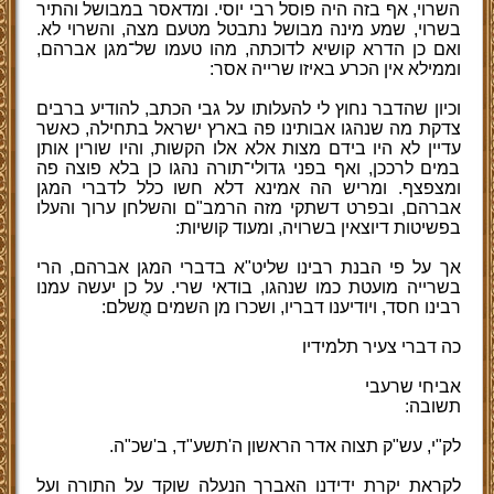
השרוי, אף בזה היה פוסל רבי יוסי. ומדאסר במבושל והתיר
בשרוי, שמע מינה מבושל נתבטל מטעם מצה, והשרוי לא.
ואם כן הדרא קושיא לדוכתה, מהו טעמו של־מגן אברהם,
וממילא אין הכרע באיזו שרייה אסר:
וכיון שהדבר נחוץ לי להעלותו על גבי הכתב, להודיע ברבים
צדקת מה שנהגו אבותינו פה בארץ ישראל בתחילה, כאשר
עדיין לא היו בידם מצות אלא אלו הקשות, והיו שורין אותן
במים לרככן, ואף בפני גדולי־תורה נהגו כן בלא פוצה פה
ומצפצף. ומריש הה אמינא דלא חשו כלל לדברי המגן
אברהם, ובפרט דשתקי מזה הרמב"ם והשלחן ערוך והעלו
בפשיטות דיוצאין בשרויה, ומעוד קושיות:
אך על פי הבנת רבינו שליט"א בדברי המגן אברהם, הרי
בשרייה מועטת כמו שנהגו, בודאי שרי. על כן יעשה עמנו
רבינו חסד, ויודיענו דבריו, ושכרו מן השמים מֻשלם:
כה דברי צעיר תלמידיו
אביחי שרעבי
תשובה:
לק"י, עש"ק תצוה אדר הראשון ה'תשע"ד, ב'שכ"ה.
לקראת יקרת ידידנו האברך הנעלה שוקד על התורה ועל