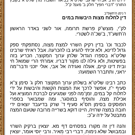
ידידנו הרב אביחי שרעבי שליט"א בביאור תשובת מרן שליט"א בקובץ
התורני "דברי חפץ" חלק ב' מעמ' ק"ל.
ז' ניסן ה'תשפ''ב
דין לחלוח מצות היבשות במים
לק"י, מוצש"ק פרשת תרומה, אור לשני באדר הראשון
ה'תשע"ד, ב'שכ"ה לשטרי.
לכבוד וכו' בדין רקיק השרוי למצת מצוה, נסתפקתי ספק
גדול לדינא, ולא זכיתי להגיע בו להכרעה. אבל ראיתי שרבינו
שליט"א בספרו הגדול שלחן ערוך המקוצר, הכריע בזה
בפשיטות, ולא גילה לנו מקור דבריו. אמרתי הרי שמואל חי
ובית דינו קיים, אעלה ואגידה אל אבי, אולי יזכני ודבר־מה
יראני, ותתברר השמועה:
כתב רבינו שליט"א בשלחן ערוך המקוצר חלק ג' סימן צ"א
סעיף י"ז, אפשר לרכך את המצות הקשות והיבשות על ידי
לחלוח קל במים, זמן־מה לפני שמגיעים לברכת המוציא ועל
אכילת מצה. והוסיף במוסגר, ומה שמבואר בספרי
הפוסקים בסימן תס"א סעיף ד' שרק בדיעבד יוצאים ידי
חובה במצה שרויה, היינו דוקא בשרייה מרובה שטעם המצה
מתבטל על ידה ע"כ:
והנה דין זה מקורו בפסחים דף מא. יוצאין ברקיק השרוי
ובמבושל שלא נימוח, דברי רבי מאיר. ורבי יוסי אומר, יוצאין