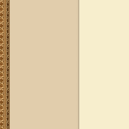
להאזנה
להאזנה! קריאה ולימוד בספר הזוהר
(סוף ספר בראשית) בצוותא עם מרן
שליט"א
"נציב החודש" באתר
נציב החודש! אם רצונך שזכות לימוד
התורה, המסורת והמנהגים, של אלפי
לומדים באתר זה יעמדו לזכותך במשך
חודש ימים, להצלחה לרפואה או לע"נ,
אנא פנה לטל': 0504140741, ובחר את
החודש הרצוי עבורך. "נציב החודש"
יקבל באנר מפואר בו יופיעו שמו
להצלחתו, או שם קרוביו ז"ל בצירוף נר
נשמה דולק, וכן בתעודת הוקרה ובברכה
אישית ממרן הגאון הרב יצחק רצאבי
שליט"א.