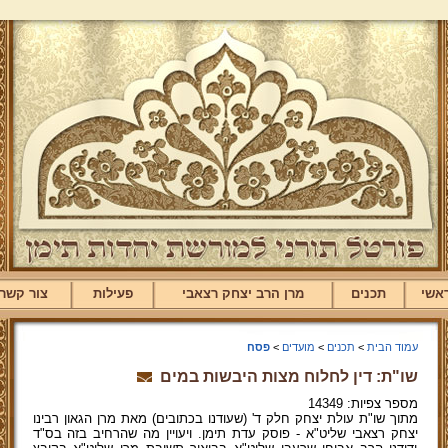
אשי
תכנים
מרן הרב יצחק רצאבי
פעילות
צור קשר
עמוד הבית
>
תכנים
>
מועדים
>
פסח
שו"ת: דין לחלוח מצות היבשות במים
מספר צפיות: 14349
מתוך שו"ת עולת יצחק חלק ד' (שעודנו בכתובים) מאת מרן הגאון רבינו
יצחק רצאבי שליט"א - פוסק עדת תימן. ויעויין מה שהרחיב בזה בס"ד