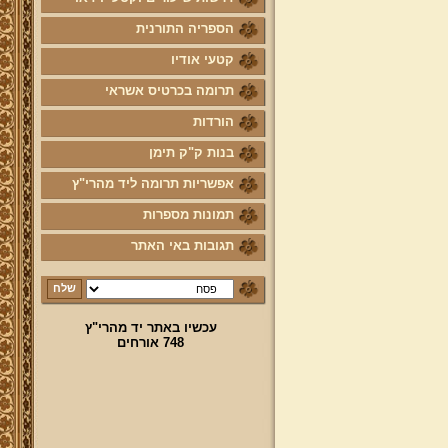
לוח לימוד "עמוד יומי" בספר הזוהר
הספריה התורנית
הקדוש
קטעי אודיו
קול קורא לעמוד על משמר מסורת
ק"ק תימן יע"א וחיזוקה
תרומה בכרטיס אשראי
פרשת השבוע להאזנה מאת החזן
הורדות
ה"ה יהודה דהרי הי"ו
בנות ק"ק תימן
הרשמה לקהילת מהרי"ץ
אפשריות תרומה ליד מהרי"ץ
נוספו קטעי וידאו
תמונות מספרות
השיעור השבועי
תגובות באי האתר
הבהרת מרן שליט"א על השיעור
השבועי בכתב מול הנשמע
פרויקט הכנסת ספרי מרן שליט"א
לאתר יד מהרי"ץ
עכשיו באתר יד מהרי"ץ
748 אורחים
פרויקט הכנסת מאמרי מרן שליט"א
מעשרות ספרים ירחונים וכתבי עת
הפזורים על פני עשרות שנים לאתר
יד מהרי"ץ
פרויקט שו"ת "ויאמר יצחק" - שאלות
ותשובות בענייני הלכה מסורת ומנהג