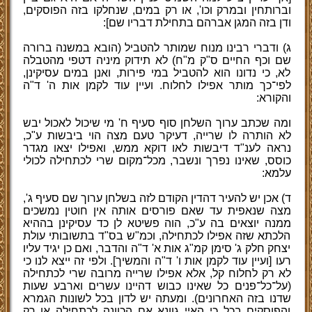
וברותחין ובמרק וכו', או רק במים, שנחלקו בזה הפוסקים,
ודן בזה המגן אברהם בתחילת דבריו שם]:
ג) ודברי רבינו מנוח שמותר להטביל (הובא במשנה ברורה
שם וכף החיים ס"ק מ"ח) לא תידוק מיניה דטפי מהטבלה
לא, כי נדונו הוא להטביל במי פירות, ואנן במים עסיקינן,
לפי־כך מותר אפילו לחלוח. ועיין עוד לקמן אות ה' ד"ה
והקורא:
ומה שכתב ערוך השלחן סוף סעיף ח' מי שיכול לאכול יבש
לא הותרה לו שרייה, דעיקר טעם מצה הוי ביבשות ע"כ,
נראה לענ"ד דיבשות לאו דוקא ממש, ואפילו יצאו מגדר
כוסס, שאינו נפרך ונשבר, מכל־מקום שרי לכתחילה לכולי
עלמא:
ד) אכן יש להעיר דהדין הקודם לזה בשלחן ערוך שם סעיף ג',
מצה שנאפית עד שאם פורסים אותה אין חוטין נמשכים
ממנה יוצאים בה ע"כ, הוה פשיטא לן כד עסיקינן בההיא
הלכתא שזה אפילו לכתחילה, וכמ"ש בס"ד בתשובותי עולת
יצחק חלק ג' סימן קמ"ג אות א' ד"ה והדבר, ואם כן יגיד עליו
רעו [ועיין עוד לקמן אות ו' ד"ה והמשיך]. ולפי זה ייצא לנו כי
לא רק לחלוח קל, אלא אפילו שרייה מרובה שרי לכתחילה
(על־כל־פנים כל שאינו כבוש דהיינו עשרים וארבע שעות
שדנו בזה האחרונים). ומעתה יש לדון בכל לשונות הגמרא
והפוסקים בכל כי האיי גוונא אם הכוונה לכתחילה או רק