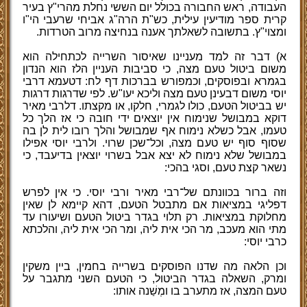
העבודה, ראש החבורה בכולל יום הששי נחלת מהרי"ץ בעיר
קרית ספר מודיעין עילית, כש"ת הרה"ג אביחי שרעבי הי"ו
ומצוי"ץ. בתשובה לשאלתך אענה בנחיצה מרוב הטרדות.
א) דבר זה למד מעניינו שאיסור השרייה לכתחילה הוא
משום ביטול טעם מצה, כי סביבות העניין הלז הוא הנדון
בגמרא ובפוסקים, וכמפורש בברכות דף לח: דטעמא דרבי
יוסי משום דבעינן טעם מצה וליכא יעו"ש. לפי שדרגות דרגות
יש בביטול הטעם, כולו לגמרי, חלקו, או מקצתו. דלרבי מאיר
דוקא במבושל שנימוח אין יוצאים ידי חובה כי אז הלך כל
טעמו, אבל כשלא נימוח אף שמבושל והלך רובו לית לן בה
שסוף סוף יש טעם מצה, וכל־שכן שרוי. ולרבי יוסי אפילו
במבושל שלא נימוח לא יצא אבל בשרוי יוצאין בדיעבד, כי
נשאר קצת טעם, וסגי בהכי:
וזה ברור בכוונתם של־רבי מאיר ורבי יוסי. כי אין לפרש
דפליגי במציאות אם מתבטל הטעם, דהא קיימא לן שאין
מחלוקת במציאות. רק תלוי בגדר ביטול הטעם ושיעורו עד
מתי הוא מעכב, מר הכי אית ליה, ומר הכי אית ליה, והלכתא
כרבי יוסי:
וכן הלאה מה שדנו הפוסקים בשרייה בחמין, ביין משקין
ומרק, השאלה בגדר הביטול, כי הטעם השני מתגבר על
טעם המצה, אז מתערב בו ומְשַׁנה אותו: