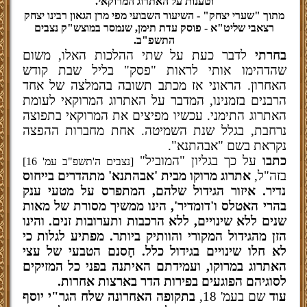
וטענות על האתרוג המרוקאי.
מתוך "שערי יצחק" - השיעור השבועי מפי מרן הגאון רבינו יצחק
רצאבי שליט"א - פוסק עדת תימן, שנמסר במוצש"ק נצבים
התשפ"ב.
בחרתי
לדבר כעת על שתי ההלכות האלו, משום
שהדהימו אותי לראות "פסק" בליל שבת קודש
האחרון. הראוני אז מכתב תשובה בהמלצה של אחד
הרבנים בזמנינו, המדבר על האתרוג המרוקאי לעומת
האתרוג התימני. עכשיו מפיצים את המרוקאי בתפוצה
נרחבת, בגלל שנת השמיטה. אחת מחברות ההפצה
נקראת בשם "אבהתנא".
כתבו
על כך בגליון "המוביל"
[נצבים ה'תשפ"ב עמ' 16]
בזה"ל,
אתרוג מרוקו מבית 'אבהתנא' מתהדרים בייחוס
נדיר. איזור הגידול שלהם, המתפרס על מטעי ענק
בהרי האטלס ו'דומדיר', הינו ממשיך מסורת של מאות
שנים ללא שינויים, ללא הרכבות ותערובות זנים. והינו
הזן מהגידול המקורי והוותיק ביותר. מפתיע לגלות כי
לא חלו שינויים בגידול כלל. חָסנם הטבעי של עצי
האתרוג במרוקו, ועמידתם האיתנה בפני כל המזיקים
לסוגיהם הפוגעים בפירות הדר בארצות אחרות.
עוד
שם בעמ' 18,
בתקופה האחרונה שלח הגר"י יוסף