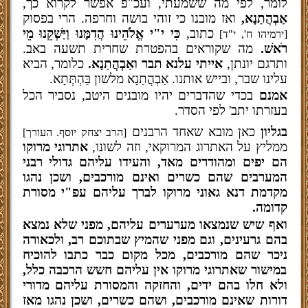
לומר, לפי מה ששמעתי, ועכ"פ אפשר לקרוא כך,
אַבְהֲתַנָא,
ואז מובנו כי זוהי בושה וחרפה. הרי בפסוק
כתוב,
כִּי י"י אֱלֹהֵינוּ הֲדִמָּנוּ וַיַּשְׁקֵנוּ מֵי
[ירמיהו ח', י"ד]
רֹאשׁ.
מה שקוראים בהפטרת שחרית תשעה באב.
ותרגם יונתן,
אייתי עלנא תבר ואַבְהֲתַנָא.
כלומר, הביא
עלינו שבר, ובייש אותנו. אַבְהֲתַנָא מלשון בַּהְתְּתָא.
אמנם
בכדי שהדברים יהיו מובנים היטב, נסביר הכל
בעזרתו יתב' לפי הסדר.
בגליון
כאן מובא שאחד הרבנים
[הרב יצחק יוסף. העורך]
ממליץ על האתרוג המרוקאי, וזה לשונו,
אתרוגי מרוקו
הם יפים ומהודרים מאד, והעידו עליהם גדולי רבני
המערבים שהם כשרים ואינם מורכבים, ושכן נהגו
מקדמת דנא גאוני מרוקו לברך עליהם עפ"י מסורת
קדומה.
ואף שיש שנמצאו מערערים עליהם, מפני שלא נמצא
בהם גרעינים, וגם מפני שהמיץ שבתוכם רב, ולכאורה
ניכר שהם מורכבים, מכל מקום כבר כתבו להוכיח
במישור שאתרוגי מרוקו אין עליהם חשש הרכבה כלל,
ולא חלו בהם ידים, והחזקה והמסורת עליהם מדורי
דורות שאינם מורכבים, ושהם כשרים, ושכן נהגו מאז