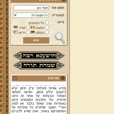
חפש את
קטגוריה
סיווג
כל הסיווגים
תמונה
אודיו
טקסט
וידיאו
ברוכים הבאים לאתר מהרי"ץ
יד מהרי"ץ - פורטל תורני למורשת יהדות
תימן, האתר הרשמי להנצחת מורשתו
של גאון רבני תימן ותפארתם מהרי"ץ
זצוק"ל. באתר תמצאו גם תכנים תורניים
והלכתיים רבים של מרן הגאון הרב יצחק
רצאבי שליט"א - פוסק עדת תימן,
מחבר ספרי שלחן ערוך המקוצר ח"ח
ושו"ת עולת יצחק ג"ח ועוד, וכן תוכלו
לעיין ולהאזין ולצפות במבחר שיעורי
תורה, שו"ת, מאמרים, תמונות, וקבלת
מבזקים
מידע אודות פעילות ק"ק תימן יע"א
(י'כוננם ע'ליון א'מן). הודעה לגולשי
האתר! הבעלות על אתר זה הינה
פרטית, וכל התכנים המובאים הינם
באחריות עורך האתר בלבד. אין למרן
הגר"י רצאבי שליט"א כל אחריות על
המתפרסם באתר, ואינו מודע לדברים
המפורסמים בו.