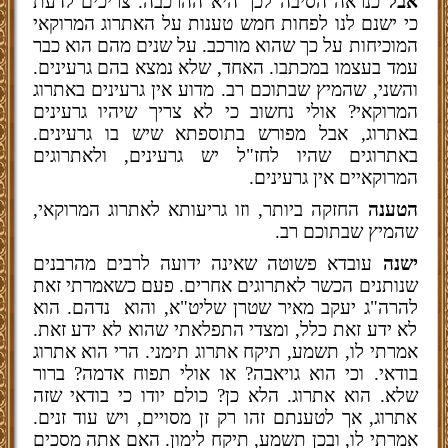
אבל
כנראה הסיבה לכך היא ההרכבה. צריכים לדעת
כי ישנם לנו לפחות חמש טענות על האתרוג המרוקאי
המוכיחות על כך שהוא מורכב. על שנים מהם הוא כבר
עמד בעצמו במכתבו. האחד, שלא נמצא בהם גרעינים.
והשני, שהמיץ שבתוכם רב. מדוע אין גרעינים באתרוג
המרוקאי? אולי נחשוב כי לא צריך שיהיו גרעינים
באתרוג, אבל מפורש בתוספתא
שיש בו גרעינים.
באתרוגים שהיו לחז"ל יש גרעינים, ולאתרוגים
המרוקאיים אין גרעינים.
הטענה
החזקה ביותר, וזו גריעותא לאתרוג המרוקאי,
שהמיץ שבתוכם רב.
ישנה
עובדא פשוטה שאינה ידועה לרבים מהרבנים
שנותנים הכשר לאתרוגים אחרים. פעם כשאמרתי זאת
להרה"ג יעקב מאיר שטרן שליט"א, והוא
נדהם. הוא
לא ידע זאת כלל, ומצדי התפלאתי שהוא לא ידע זאת.
אמרתי לו, תשמע, תיקח אתרוג תימני. הרי הוא אתרוג
בודאי. וכי הוא גויאבה? או אולי תפוח אדמה? ברור
שלא. הוא אתרוג. הלא כן? כולם יודו כי בודאי שזה
אתרוג, אך לטענתם זהו רק זן מסויים, ויש עוד זנים.
אמרתי לו, ובכן תשמע, תיקח לימון. האם אתה מסכים