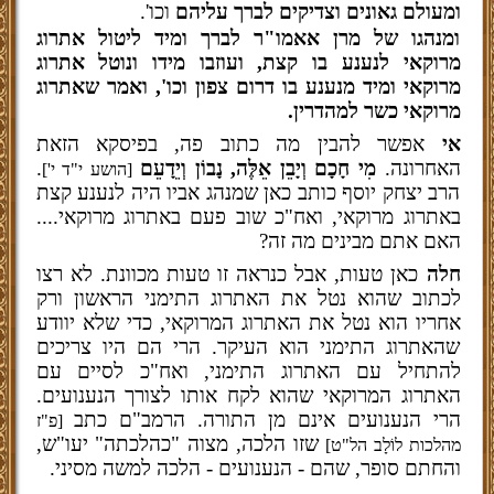
ומעולם גאונים וצדיקים לברך עליהם
וכו'.
ומנהגו של מרן אאמו"ר לברך ומיד ליטול אתרוג
מרוקאי לנענע בו קצת, ועוזבו מידו ונוטל אתרוג
מרוקאי ומיד מנענע בו דרום צפון וכו', ואמר שאתרוג
מרוקאי כשר למהדרין.
אי
אפשר להבין מה כתוב פה, בפיסקא הזאת
האחרונה.
מִי חָכָם וְיָבֵן אֵלֶּה, נָבוֹן וְיֵדָעֵם
.
[הושע י"ד י']
הרב יצחק יוסף כותב כאן שמנהג אביו היה לנענע קצת
באתרוג מרוקאי, ואח"כ שוב פעם באתרוג מרוקאי....
האם אתם מבינים מה זה?
חלה
כאן טעות, אבל כנראה זו טעות מכוונת. לא רצו
לכתוב שהוא נטל את האתרוג התימני הראשון ורק
אחריו הוא נטל את האתרוג המרוקאי, כדי שלא יוודע
שהאתרוג התימני הוא העיקר. הרי הם היו צריכים
להתחיל עם האתרוג התימני, ואח"כ לסיים עם
האתרוג המרוקאי שהוא לקח אותו לצורך הנענועים.
הרי הנענועים אינם מן התורה. הרמב"ם כתב
[פ"ז
שזו הלכה, מצוה "כהלכתה" יעו"ש,
מהלכות לוֹלָב הל"ט]
והחתם סופר, שהם - הנענועים - הלכה למשה מסיני.