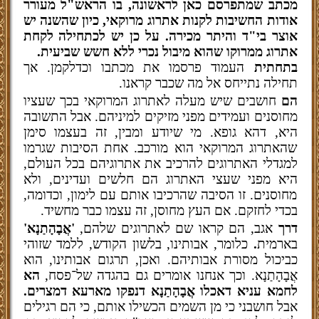
מכתב שמתפרסם כאן לראשונה, בו הראש"ל מעורר
אודות החשיבות לקנות אתרוג מרוקאי, כיון שהשנה יש
אוצר בי"ד והיתר מכירה. על כן יש לכתחילה לקחת
אתרוג ממרוקו שהוא מיבול נכרי ללא חשש שביעית.
בתחתית
העמוד פרסמו את מכתבו וכדלקמן. אך
תחילה נתייחס אל מה שכבר קראנו.
הם
חושבים שיש מעלה לאתרוג המרוקאי בכך שעציו
מחוסנים ועמידים מפני מזיקים למיניהם. אבל התשובה
היא, דהא גופא. מי שיודע ומבין, זה בעצמו סימן
שהאתרוג המרוקאי הוא מורכב. אחת הסיבות שגרמו
למגדלי האתרוגים להרכיב את אתרוגיהם בכל העולם,
היא מפני שעצי האתרוג הם חלשים ועדינים, ולא
מחוסנים. זו הסיבה שהרכיבו אותם עם לימון, וכדומה,
בכדי לחזקם. אם העץ מחוסן, זה עצמו כבר מחשיד.
דרך
אגב, הם קראו שם לאתרוגים שלהם,
'אֲבָהָתַנָא'
בארמית
.
כלומר, אבותינו, בלשון הקודש, ללמד שזוהי
כביכול מסורת אבותיהם. ואכן, תרגום אבותינו, הוא
אֲבָהָתַנָא. וכך אנחנו אומרים גם בהגדה של־פסח,
הא
לחמא עניא דאכלו אֲבָהָתַנָא דנפקו מארעא דמצרים.
אבל חושבני כי מן השמים הכשילו אותם, כי הם רגילים