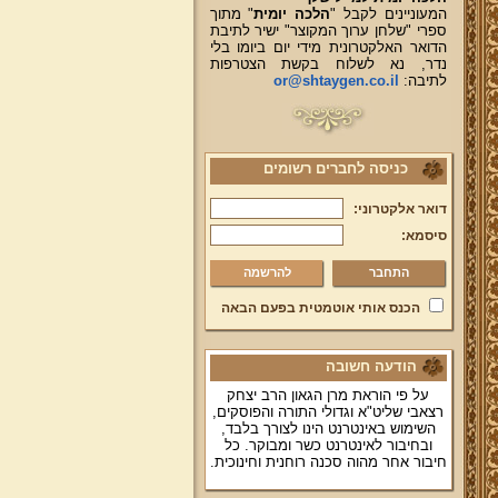
המעוניינים לקבל "
הלכה יומית
" מתוך
ספרי "שלחן ערוך המקוצר" ישיר לתיבת
הדואר האלקטרונית מידי יום ביומו בלי
נדר, נא לשלוח בקשת הצטרפות
לתיבה:
or@shtaygen.co.il
כניסה לחברים רשומים
דואר אלקטרוני:
סיסמא:
להרשמה
הכנס אותי אוטמטית בפעם הבאה
הודעה חשובה
על פי הוראת מרן הגאון הרב יצחק
רצאבי שליט"א וגדולי התורה והפוסקים,
השימוש באינטרנט הינו לצורך בלבד,
ובחיבור לאינטרנט כשר ומבוקר. כל
חיבור אחר מהוה סכנה רוחנית וחינוכית.