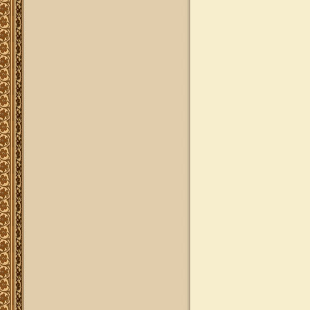
הפזורים על פני עשרות שנים לאתר
יד מהרי"ץ
פרויקט שו"ת "ויאמר יצחק" - שאלות
ותשובות בענייני הלכה מסורת ומנהג
להאזנה
להאזנה! קריאה ולימוד בספר הזוהר
(סוף ספר בראשית) בצוותא עם מרן
שליט"א
"נציב החודש" באתר
נציב החודש! אם רצונך שזכות לימוד
התורה, המסורת והמנהגים, של אלפי
לומדים באתר זה יעמדו לזכותך במשך
חודש ימים, להצלחה לרפואה או לע"נ,
אנא פנה לטל': 0504140741, ובחר את
החודש הרצוי עבורך. "נציב החודש"
יקבל באנר מפואר בו יופיעו שמו
להצלחתו, או שם קרוביו ז"ל בצירוף נר
נשמה דולק, וכן בתעודת הוקרה ובברכה
אישית ממרן הגאון הרב יצחק רצאבי
שליט"א.