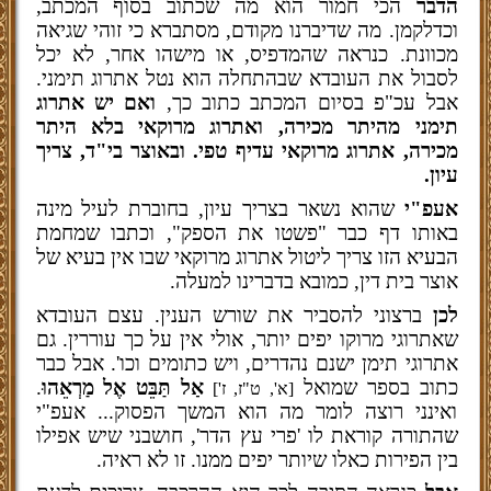
הדבר
הכי חמור הוא מה שכתוב בסוף המכתב,
וכדלקמן. מה שדיברנו מקודם, מסתברא כי זוהי שגיאה
מכוונת. כנראה שהמדפיס, או מישהו אחר, לא יכל
לסבול את העובדא שבהתחלה הוא נטל אתרוג תימני.
אבל עכ"פ בסיום המכתב כתוב כך,
ואם יש אתרוג
תימני מהיתר מכירה, ואתרוג מרוקאי בלא היתר
מכירה, אתרוג מרוקאי עדיף טפי. ובאוצר בי"ד, צריך
עיון.
אעפ"י
שהוא נשאר בצריך עיון, בחוברת לעיל מינה
באותו דף כבר "פשטו את הספק", וכתבו שמחמת
הבעיא הזו צריך ליטול אתרוג מרוקאי שבו אין בעיא של
אוצר בית דין, כמובא בדברינו למעלה.
לכן
ברצוני להסביר את שורש הענין. עצם העובדא
שאתרוגי מרוקו יפים יותר, אולי אין על כך עוררין. גם
אתרוגי תימן ישנם נהדרים, ויש כתומים וכו'. אבל כבר
כתוב בספר שמואל
אַל תַּבֵּט אֶל מַרְאֵהוּ
.
[א', ט"ז, ז']
ואינני רוצה לומר מה הוא המשך הפסוק... אעפ"י
שהתורה קוראת לו 'פרי עץ הדר', חושבני שיש אפילו
בין הפירות כאלו שיותר יפים ממנו. זו לא ראיה.