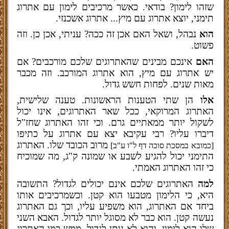
שזהו לימון? בודאי. כאשר מרכיבים לימון עם אתרוג
תימני, יוצא אתרוג עם מיץ... אתרוג אשכנזי.
הוא
נבהל, ושאל האם אכן זה ככה? עניתי, אכן כן. וזה
פשוט.
האם
אינכם מבינים שהאתרוגים שלכם מורכבים? אם
יש אתרוג עם מיץ, הוא אתרוג המורכב. וזה מכבר
מאות שנים. לפחות חשש גדול.
אלו
הן שתי הטענות הראשונות. טענה שלישית,
האתרוג המרוקאי, ככל שאר האתרוגים, אינו יכול
לשקול יותר ממאתיים גרם. וכי זהו האתרוג שחז"ל
דיברו עליו? רבי עקיבא יצא עם אתרוג על כתיפו
מרוב הכובד שלו. האתרוג
[כמובא במסכת סוכה דף ל"ו ע"ב]
התימני יכול להגיע לשבע או שמונה ק"ג, מה שמוכיח
כי זהו האתרוג האמתי.
למה
האתרוגים שלכם אינם יכולים לגדול? התשובה
היא, כי הלימון מטבעו הוא קטן. וכשמרכיבים אותו
ביחד אם האתרוג, הוא משפיע עליו, וכך גם האתרוג
נעשה קטן. הוא כבר לא מסוגל יותר לגדול. האבא השני
שלו הוא לימון, והוא לא נותן לגדול. ממש כמו האתרוג