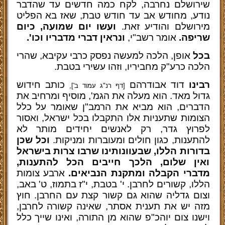
שירושלם נחרבה, לקח כמה חדשים עד שהדבר
נודע, מחודש אב עד חודש טבת, שאז בא הפליט
מירושלם והודיע זאת.
ועשו יום שמועה, כיום
שריפה.
אומר רשב"י,
ונראין דברי מדבריו וכו'.
בכל
אופן, הלכה למעשה נפסק כרבי עקיבא, שהרי
הלכה כרע"ק מחביריו, וזהו עשירי בטבת.
רבינו
דוד אבודרהם
כותב חידוש
[דף רנ"ג עמוד ב'],
גדול מאד. הוא מעלה את הגמ', מוסיף ומרחיב את
הדברים, הוא מביא את הרמב"ן שאומר על כלל
הצומות שתעניות אלו התקבלו בכל ישראל, ואסור
לפרוץ גדר, רק לאנשים יחידים מותר לא
להתענות, כגון חולים ומעוברות ומניקות.
וכל שכן
בדורות הללו, שבעוונותינו שרבו צרות בישראל
ואין שלום, הלכך חייבים הכל להתענות,
מדברי הקבלה ומתקנת הנביאים.
ארבע צומות
הללו, קשורים לחרבן. י' בטבת, י"ז בתמוז, ט' באב,
וצום גדליה שהוא גם קשור קצת עם החרבן. חוץ
מזה יש את תענית אסתר, שאינה קשורה לחרבן,
וישנו צום יוהכ"פ שהוא מן התורה, ואינו שייך כלל