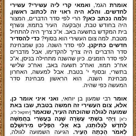
אומרת
הגמ',
ואמאי קרי ליה עשירי? עשירי
לחדשים. והלא היה ראוי זה לכתוב ראשון,
ולמה נכתב כאן?
הרי לפי סדר הדברים, המצור
היה בחודש טבת, והָבקעה העיר בתמוז, ונשרף
בית המקדש בתשעה באב. א"כ צריך היה להתחיל
מטבת. למה צום העשירי הוא בסוף?
כדי להסדיר
חדשים כתיקנן.
לפי סדר השנה. נכון שמבחינת
סדר הדברים היה צריך להקדימו, אבל מדברים
לפי סדר הזמנים. כיון שהשנה מתחילה בניסן, א"כ
אח"כ תמוז, ואח"כ תשעה באב, ואח"כ שלישי
בתשרי, ובסוף י' בטבת. אבל למעשה, האחרון
מבחינת השנה, הוא הראשון מבחינת סדר
המעשה כפי שהיה.
אומר
רבי שמעון בן יוחאי,
ואני איני אומר כן.
אלא, צום העשירי זה חמשה בטבת, שבו באת
שמועה לגולה שהוכתה העיר, שנאמר
[יחזקאל ל"ג,
וַיְהִי בִּשְׁתֵּי עֶשְׂרֵה שָׁנָה בָּעֲשִׂרִי בַּחֲמִשָּׁה
כ"א]
לַחֹדֶשׁ לְגָלוּתֵנוּ, בָּא אֵלַי הַפָּלִיט מִירוּשָׁלַ
ִם
לֵאמֹר הֻכְּתָה הָעִיר.
הגיעה השמועה לגולה,