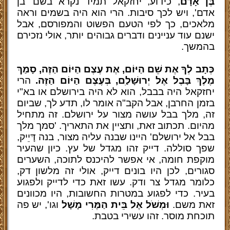
בֶּן אָדָם
, כידוע, יחזקאל תמיד נקרא בשם 'בן
אדם', ויש לכך סיבות. הרי הוא היה בשמים וראה
מלאכים, כך לפי הטעם הפשוט והמפורסם, אבל
ישנם עוד עניינים ודברים גבוהים יותר, אולי נזכירם
בהמשך.
כְּתָב לְךָ אֶת שֵׁם הַיּוֹם, אֶת עֶצֶם הַיּוֹם הַזֶּה, סָמַךְ
מֶלֶךְ בָּבֶל אֶל יְרוּשָׁלַ
ִם, בְּעֶצֶם הַיּוֹם הַזֶּה.
הרי
יחזקאל היה בבבל, הוא לא היה בירושלם או בא"י
בזמן החרבן, אבל הקב"ה אומר לו, תדע לך, שביום
זה, מלך בבל עושה מצור על ירושלם. זה מתחיל
מהיום. תכתוב זאת, ותציין את התאריך. 'סמך מלך
בבל אל ירושלם' היינו שבנה עליה מצור, בנה דָּיֵיק,
שפך סוללה. דייק זהו מגדל של עץ. כיון שהעיר
מוקפת חומה, אי אפשר להיכנס לתוכה, השערים
סגורים, לכן היו בונים דייק, אולי זה מלשון דק,
כלומר מגדל צר ודק. עשו זאת כדי לדייק ולפגוע
בעיר. כדי לפגוע במטרות החשובות, היו מכוונים
זאת משם.
וּמְשֹׁל אֶל בֵּית הַמֶּרִי מָשָׁל
וגו', יש פה
תוכחת מוסר. זהו עשירי בטבת.