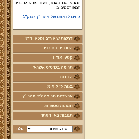
קווים לדמותו של מהרי"ץ זצוק"ל
פניה נרגשת אל אחינו בני עדת תימן
יע"א די בכל אתר ואתר
טופס הוראת קבע
דרשות שיעורים וקטעי וידאו
לוח לימוד "עמוד יומי" בספר הזוהר
הקדוש
הספריה התורנית
קול קורא לעמוד על משמר מסורת
קטעי אודיו
ק"ק תימן יע"א וחיזוקה
תרומה בכרטיס אשראי
פרשת השבוע להאזנה מאת החזן
ה"ה יהודה דהרי הי"ו
הורדות
הרשמה לקהילת מהרי"ץ
בנות ק"ק תימן
נוספו קטעי וידאו
אפשריות תרומה ליד מהרי"ץ
השיעור השבועי
תמונות מספרות
הבהרת מרן שליט"א על השיעור
תגובות באי האתר
השבועי בכתב מול הנשמע
פרויקט הכנסת ספרי מרן שליט"א
לאתר יד מהרי"ץ