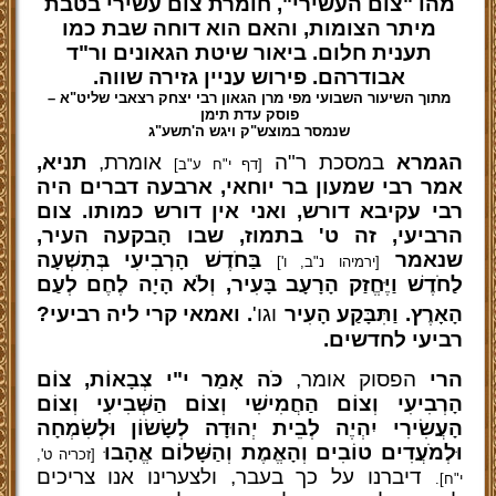
מהו "צום העשירי", חומרת צום עשירי בטבת
מיתר הצומות, והאם הוא דוחה שבת כמו
תענית חלום. ביאור שיטת הגאונים ור"ד
אבודרהם. פירוש עניין גזירה שווה.
מתוך השיעור השבועי מפי מרן הגאון רבי יצחק רצאבי שליט"א –
פוסק עדת תימן
שנמסר במוצש"ק ויגש ה'תשע"ג
הגמרא
במסכת ר"ה
אומרת,
תניא,
[דף י"ח ע"ב]
אמר רבי שמעון בר יוחאי, ארבעה דברים היה
רבי עקיבא דורש, ואני אין דורש כמותו. צום
הרביעי, זה ט' בתמוז, שבו הָבקעה העיר,
שנאמר
בַּחֹדֶשׁ הָרְבִיעִי בְּתִשְׁעָה
[ירמיהו נ"ב, ו']
לַחֹדֶשׁ וַיֶּחֱזַק הָרָעָב בָּעִיר, וְלֹא הָיָה לֶחֶם לְעַם
הָאָרֶץ. וַתִּבָּקַע הָעִיר
וגו'
. ואמאי קרי ליה רביעי?
רביעי לחדשים.
הרי
הפסוק אומר,
כֹּה אָמַר י"י צְבָאוֹת, צוֹם
הָרְבִיעִי וְצוֹם הַחֲמִישִׁי וְצוֹם הַשְּׁבִיעִי וְצוֹם
הָעֲשִׂירִי יִהְיֶה לְבֵית יְהוּדָה לְשָׂשׂוֹן וּלְשִׂמְחָה
וּלְמֹעֲדִים טוֹבִים וְהָאֱמֶת וְהַשָּׁלוֹם אֱהָבוּ
[זכריה ט',
דיברנו על כך בעבר, ולצערינו אנו צריכים
י"ח].