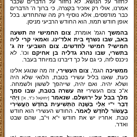
לחזור על הנושא. לא נחזור על הדברים שכבר
אמרנו, אולי רק אזכיר בקצרה, כי ברוך ה' הדברים
כבר מודפסים, אלא נוסיף רק מה שהתחדש. בכל
אופן חודש תמוז, הוא החודש הרביעי מניסן.
בהמשך
הגמ' אומרת,
צום החמישי זה תשעה
באב, שבו נשרף בית אלד'ינו. ואמאי קרי ליה
חמישי? חמישי לחדשים. צום השביעי זה ג'
בתשרי, שבו נהרג גדליה בן אחיקם
וכו'. לא
ניכנס לזה, כי גם על כך דיברנו במיוחד בעבר.
ממשיכה
הגמ',
צום העשירי,
זה מה שנוגע אלינו
כעת, שאנו בליל עשירי בטבת, הלואי שלא היה
ושלא יהיה. ואם יהיה, שייהפך לששון ולשמחה.
א"כ צום העשירי
זה עשרה בטבת, שבו סמך
מלך בבל על ירושלם. שנאמר
וַיְהִי
[יחזקאל כ"ד, א']
דְבַר י"י אֵלַי בַּשָּׁנָה הַתְּשִׁיעִית בַּחֹדֶשׁ הָעֲשִׂירִי
בֶּעָשׂוֹר לַחֹדֶשׁ לֵאמֹר.
החודש העשירי הוא חודש
טבת. אחריו יש את חודש י"א וי"ב, שהם שבט
ואדר.