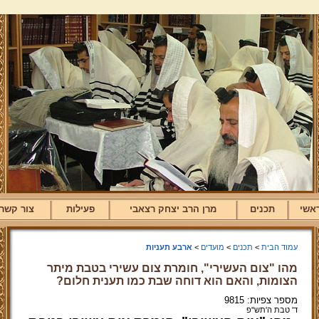
אשי
תכנים
מרן הרב יצחק רצאבי
פעילות
צור קשר
עמוד הבית
>
תכנים
>
מועדים
>
ארבע תעניות
מהו "צום העשירי", חומרת צום עשירי בטבת מיתר
הצומות, והאם הוא דוחה שבת כמו תענית חלום?
מספר צפיות: 9815
ד' טבת ה'תש"פ