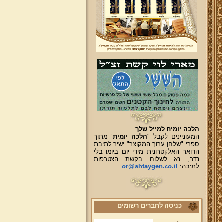
הלכה יומית למייל שלך
המעוניינים לקבל "
הלכה יומית
" מתוך
ספרי "שלחן ערוך המקוצר" ישיר לתיבת
הדואר האלקטרונית מידי יום ביומו בלי
נדר, נא לשלוח בקשת הצטרפות
לתיבה:
or@shtaygen.co.il
כניסה לחברים רשומים