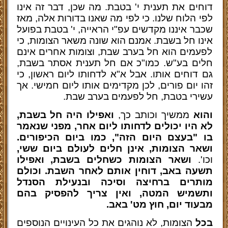
דוחים את תענית י' בטבת. מה שכן, דבר זה אינו
לפי הלוח שלנו. כי לפי מה שאנו בדורות אלה, מאז
שכבר איננו מקדשים עפ"י הראייה, י' בטבת בפועל
אינו חל בשבת. אמנם הוא שונה משאר הצומות, כי
לפעמים הוא חל בערב שבת, וצומות אחרים אינם
חלים בע"ש. כמו"כ אם חל תענית אסתר בשבת,
גם דוחים אותו. אבל א"א לדחותו ליום ראשון, כי
זהו יום פורים, לכן מקדימים אותו ליום חמישי. אך
עשירי בטבת, חל לפעמים בערב שבת.
והוא
ממשיך וכותב כך,
ואפילו היה חל בשבת,
לא היו יכולים לדחותו ליום אחר, מפני שנאמר
בו "בעצם היום הזה", כמו ביום הכיפורים.
ושאר הצומות, אינן חלים לעולם ביום ששי,
וכו'.
ושאר הצומות כשחלים בשבת, ואפילו
תשעה באב, דוחין אותם לאחר השבת. וכולם
מותרים ברחיצה וסיכה ובנעילת הסנדל
ותשמיש המטה, ואין צריך להפסיק בהם
מבעוד יום, חוץ מט' באב.
בכל
הצומות, לא נוהגים את כל העינויים הנוספים