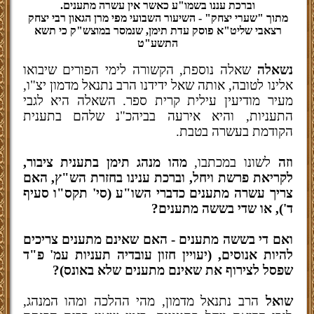
וברכת עננו בשמו"ע כאשר אין עשרה מתענים.
מתוך "שערי יצחק" - השיעור השבועי מפי מרן הגאון רבי יצחק
רצאבי שליט"א פוסק עדת תימן, שנמסר במוצש"ק כי תשא
התשע"ט
נשאלה
שאלה נוספת, הקשורה לימי הפורים שיבואו
אלינו לטובה, אותה שאל ידידנו הרב נתנאל מדמון יצ"ו,
מעיר מודיעין עילית קרית ספר. השאלה היא לגבי
התעניות, והיא אירעה בביהכ"נ שלהם בתענית
הקודמת בעשרה בטבת.
וזה
לשונו במכתבו,
מהו מנהג תימן בתענית ציבור,
לקריאת פרשת ויחל, וברכת ענינו בחזרת הש"ץ, האם
צריך עשרה מתענים כדברי השו"ע (סי' תקס"ו סעיף
ד'), או שדי בששה מתענים?
ואם די בששה מתענים - האם שאינם מתענים צריכים
להיות אנוסים, (יעויין חזון עובדיה תעניות עמ' פ"ד
שפסל לצירוף את שאינם מתענים שלא באונס)?
שואל
הרב נתנאל מדמון, מהי ההלכה ומהו המנהג,