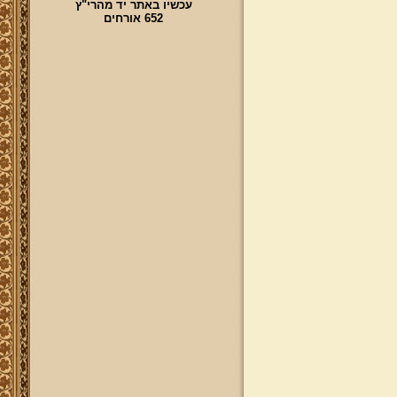
עכשיו באתר יד מהרי"ץ
פרויקט הכנסת מאמרי מרן שליט"א
652 אורחים
מעשרות ספרים ירחונים וכתבי עת
הפזורים על פני עשרות שנים לאתר
יד מהרי"ץ
פרויקט שו"ת "ויאמר יצחק" - שאלות
ותשובות בענייני הלכה מסורת ומנהג
להאזנה
להאזנה! קריאה ולימוד בספר הזוהר
(סוף ספר בראשית) בצוותא עם מרן
שליט"א
"נציב החודש" באתר
נציב החודש! אם רצונך שזכות לימוד
התורה, המסורת והמנהגים, של אלפי
לומדים באתר זה יעמדו לזכותך במשך
חודש ימים, להצלחה לרפואה או לע"נ,
אנא פנה לטל': 0504140741, ובחר את
החודש הרצוי עבורך. "נציב החודש"
יקבל באנר מפואר בו יופיעו שמו
להצלחתו, או שם קרוביו ז"ל בצירוף נר
נשמה דולק, וכן בתעודת הוקרה ובברכה
אישית ממרן הגאון הרב יצחק רצאבי
שליט"א.