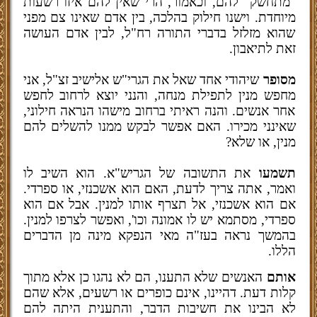
"מתחשק" להם, וכאמור, הרי שאין להם איזו רשעות
מיוחדת. וישנו חילוק בהלכה, בין אדם שאינו צם מפני
שהוא מזלזל בדברי התורה רח"ל, לבין אדם העושה
זאת לתיאבון.
מסופר
שיהודי אחד שאל את הגרי"ש אלישיב זצ"ל, אני
מחפש מנין לתפילת מנחה, והנני יוצא לרחוב לחפש
אחר אנשים. והנה ראיתי ברחוב מישהו הנראה חילוני,
שאינני מכירו. האם אפשר לבקש ממנו להשלים להם
מנין, או שלא?
תשמעו
את התשובה של הגריש"א. הוא השיב לו
ואמר, אתה צריך לדעת, האם הוא אשכנזי, או ספרדי.
אם הוא אשכנזי, אל תצרף אותו למנין. אבל אם הוא
ספרדי, מסתמא יש לו אמונה וכו', ואפשר לצרפו למנין.
בהמשך נראה בעז"ה מאי הנפקא מינה מן הדברים
הללו.
אותם
האנשים שלא התענו, הם לא נהגו כן אלא מתוך
קלות דעת. דהיינו, אינם כופרים או רשעים, אלא שהם
לא הבינו את חשיבות הדבר, והתענית היתה להם