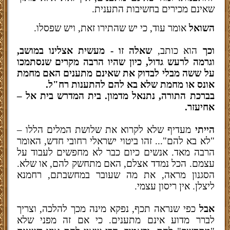
שאינם מכירים בחשיבות התענית.
השואל
אומר עוד, כי יש שהתירו זאת, ויש שפסלו.
וכך
הוא כותב,
שאלה זו - מעשית אצלינו במושב,
וגרמה לרעש גדול, כיון שהיו הרבה מקרים שנסתמכו
על ששה מבלי לבדוק את שאינם מתענים האם מחמת
אונס או מחמת שלא בא להם להתענות רח"ל.
בברכת התורה, נתנאל מדמון. בית המדרש בית אל –
אחיעזר.
הייתי
מעדיף שלא לקרוא את שלושת המלים הללו –
"לא בא להם"... זהו ביטוי ישראלי רחובי חדש, האומר
הרבה מאד. אנשים כיום כבר לא מחפשים לעבוד על
עצמם. הכל נמדד אצלם, האם מתחשק להם, או שלא.
הסגנון מראה, את מה שעובר במחשבתם, רחמנא
ליצלן. אין ריסון עצמי.
אבל
כפי שנראה תכף, נפקא מינה מכך להלכה, וצריך
לברר מדוע אינם מתענים. כי אם זה מפני שלא