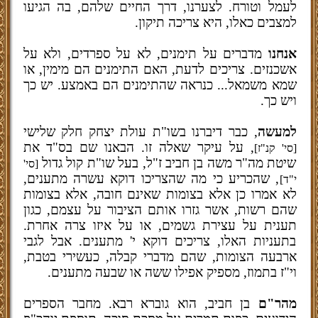
לעמל וטורח. לצערנו, דרך החיים שלהם, בה הגיעו
למצבים כאלו, היא צריכה תיקון.
אנחנו
מדברים על תימנים, לא על ספרדים, ולא על
אשכנזים. צריכים לדעת, האם התימנים הם מימין, או
שמא משמאל... כנראה שהתימנים הם באמצע. יש כך
ויש כך.
למעשה
, כבר דיברנו בשו"ת עולת יצחק חלק שלישי
, על עיקר שאלה זו. הבאנו שם בס"ד את
[סי' קנ"ז]
שיטת מה"ר משה בן חביב ז"ל, בעל שו"ת קול גדול
[סי'
, שהכריע כי מה שהצריכו דוקא עשרה מתענים,
י"ד]
לא אמרו כן אלא בצומות שאינם חובה, אלא בצומות
שהם רשות, אשר גזרו אותם הציבור על עצמם, כגון
תענית על עצירת גשמים, או על איזו צרה אחרת.
בתעניות האלו, צריכים דוקא י' מתענים. אבל לגבי
ארבעה הצומות, שהם מדברי קבלה, כעשירי בטבת,
וי"ז בתמוז, מספיק אפילו ששה או שבעה מתענים.
מהר"ם
בן חביב, הוא גוברא רבא. מחבר הספרים