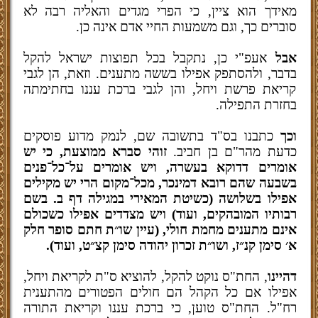
מאידך הוא ציין, כי הפרי מגדים והאליה רבה
לא
סוברים כך, וגם משמעות החיי אדם אינה כן.
אבל
אעפ"י כן, נתקבל בכל תפוצות ישראל להקל
בדבר, ולהסתפק אפילו בששה מתענים. וזאת, הן לגבי
קריאת פרשת ויחל, והן לגבי ברכת עננו בחתימתה
בחזרת התפילה.
וכך
כתבנו בס"ד בתשובה שם, לנמק מדוע פוסקים
כדעת מהר"ם בן חביב.
זוהי סברא ממוצעת, כי יש
אומרים דדוקא בעשרה, ויש אומרים על־כל־פנים
בשבעה שהם רובא דמינכר, מכל־מקום הרי יש מקילים
אפילו בשלושה (כשיטת המאירי במגילה דף ב. בשם
רבותיו המובהקים, ועוד) ויש מצדדים אפילו כשכולם
אינם מתענים מחמת חולי, (עיין שו״ת חתם סופר חלק
א׳ סימן קנ״ז, ושו״ת זכרון יהודה סימן קצ״ט, ועוד).
דהיינו
, החת"ס נוקט להקל, להוציא ס"ת לקריאת ויחל,
אפילו אם כל הקהל הם חולים הפטורים מהתענית
רח"ל. החת"ס טוען, כי ברכת עננו וקריאת התורה