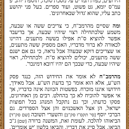
הידועים, כפות תמרים על מסכת סוכה, תוספת יוהכ"פ
עמ"ס יומא, גט פשוט, ועוד ספרים. בעל פני יהושע
כתב עליו, שהוא 'גדול שבאחרונים'.
ומה
שסיים מהרמב"ח, כי צריכים ששה או שבעה,
משמע שלכתחילה רצוי שיהיו שבעה, אך בדיעבד
אפשר להוציא ס"ת אפילו בששה מתענים. דהיינו
לכאורה לא ברור מדבריו, האם מספיק ששה מתענים,
או שצריכים דוקא שבעה? אבל נראה, כי גם אם ישנם
ששה מתענים, יכולים להוציא ס"ת. ולכתחילה, ראוי
שיהיו שבעה, כדי שבכך הם יהיו 'רובא דמינכר'.
מהרמב"ח
לא אומר את החידוש הזה, כנגד פסק
הש"ע, אלא הוא אומר כך בדעת הש"ע. אבל מאידך,
חידושו איננו מוכרח. בפשטות הכוונה אינה כדבריו, אך
אי אפשר להוכיח לא כך בהחלט. רבים מן האחרונים,
פסקו כדעתו, וכך גם נתקבל המנהג בכל תפוצות
ישראל, הן אצל האשכנזים והן אצל הספרדים. גם
הברכי יוסף
והשערי תשובה
[סי' תקס"ו סק"ב]
[שם סק"ד]
הביאוהו להלכה. לעומת זאת, המשנה ברורה
ג"כ
[שם]
הביאו, אבל סייג את דבריו, והביאו בלשון 'יש אומרים'.