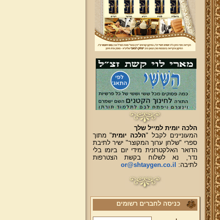
הלכה יומית למייל שלך
המעוניינים לקבל "
הלכה יומית
" מתוך
ספרי "שלחן ערוך המקוצר" ישיר לתיבת
הדואר האלקטרונית מידי יום ביומו בלי
נדר, נא לשלוח בקשת הצטרפות
לתיבה:
or@shtaygen.co.il
כניסה לחברים רשומים