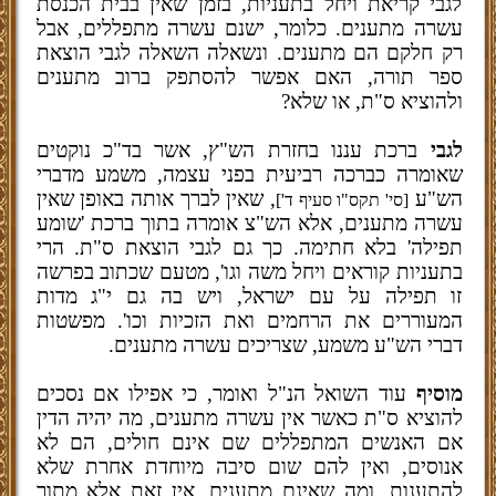
לגבי קריאת ויחל בתעניות, בזמן שאין בבית הכנסת
עשרה מתענים. כלומר, ישנם עשרה מתפללים, אבל
רק חלקם הם מתענים. ונשאלה השאלה לגבי הוצאת
ספר תורה, האם אפשר להסתפק ברוב מתענים
ולהוציא ס"ת, או שלא?
לגבי
ברכת עננו בחזרת הש"ץ, אשר בד"כ נוקטים
שאומרה כברכה רביעית בפני עצמה, משמע מדברי
הש"ע
, שאין לברך אותה באופן שאין
[סי' תקס"ו סעיף ד']
עשרה מתענים, אלא הש"צ אומרה בתוך ברכת 'שומע
תפילה' בלא חתימה. כך גם לגבי הוצאת ס"ת. הרי
בתעניות קוראים ויחל משה וגו', מטעם שכתוב בפרשה
זו תפילה על עם ישראל, ויש בה גם י"ג מדות
המעוררים את הרחמים ואת הזכיות וכו'. מפשטות
דברי הש"ע משמע, שצריכים עשרה מתענים.
מוסיף
עוד השואל הנ"ל ואומר, כי אפילו אם נסכים
להוציא ס"ת כאשר אין עשרה מתענים, מה יהיה הדין
אם האנשים המתפללים שם אינם חולים, הם לא
אנוסים, ואין להם שום סיבה מיוחדת אחרת שלא
להתענות. ומה שאינם מתענים, אין זאת אלא מתוך