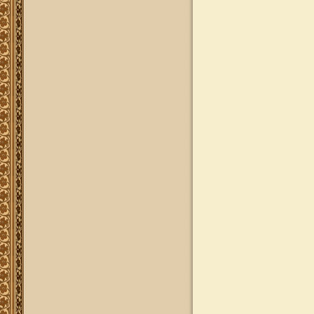
להאזנה
להאזנה! קריאה ולימוד בספר הזוהר
(סוף ספר בראשית) בצוותא עם מרן
שליט"א
"נציב החודש" באתר
נציב החודש! אם רצונך שזכות לימוד
התורה, המסורת והמנהגים, של אלפי
לומדים באתר זה יעמדו לזכותך במשך
חודש ימים, להצלחה לרפואה או לע"נ,
אנא פנה לטל': 0504140741, ובחר את
החודש הרצוי עבורך. "נציב החודש"
יקבל באנר מפואר בו יופיעו שמו
להצלחתו, או שם קרוביו ז"ל בצירוף נר
נשמה דולק, וכן בתעודת הוקרה ובברכה
אישית ממרן הגאון הרב יצחק רצאבי
שליט"א.