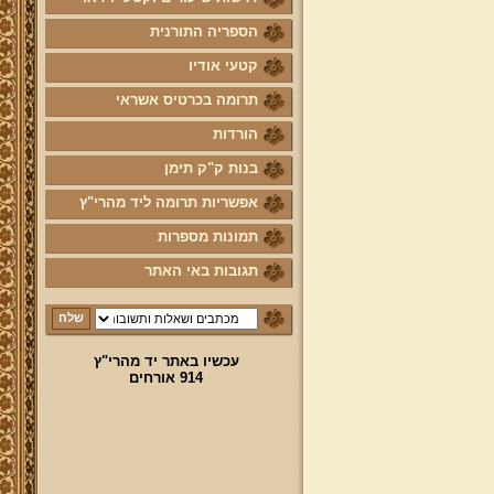
לוח לימוד "עמוד יומי" בספר הזוהר
הספריה התורנית
הקדוש
קטעי אודיו
קול קורא לעמוד על משמר מסורת
ק"ק תימן יע"א וחיזוקה
תרומה בכרטיס אשראי
פרשת השבוע להאזנה מאת החזן
הורדות
ה"ה יהודה דהרי הי"ו
בנות ק"ק תימן
הרשמה לקהילת מהרי"ץ
אפשריות תרומה ליד מהרי"ץ
נוספו קטעי וידאו
תמונות מספרות
השיעור השבועי
תגובות באי האתר
הבהרת מרן שליט"א על השיעור
השבועי בכתב מול הנשמע
פרויקט הכנסת ספרי מרן שליט"א
לאתר יד מהרי"ץ
עכשיו באתר יד מהרי"ץ
914 אורחים
פרויקט הכנסת מאמרי מרן שליט"א
מעשרות ספרים ירחונים וכתבי עת
הפזורים על פני עשרות שנים לאתר
יד מהרי"ץ
פרויקט שו"ת "ויאמר יצחק" - שאלות
ותשובות בענייני הלכה מסורת ומנהג