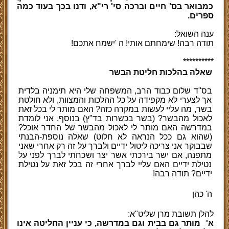
כמבואר בס' חיים וברכה סי' רי"א, ודנו בכך בעוד כמה
ספרים.
ענה השואל:
תודה רבה! שימחתם אותי! ה
'
ישמח אתכם
!
**********
שאלה בהלכות חליטת הבשר
בס"ד שלום כבוד הרב, המשפחה שלי היא תימניה בלדית
אך לצערי לא מקפידה על כל ההלכות והמצוות, ולא חולטת
בשר, מה עליי לעשות במקרה כזה? האם מותר לי בכל זאת
לאכול מהבשר? (בשר בכשרות בד"ץ) בנוסף, אני לומדת
במדרשה האם מותר לי לאכול מהבשר של החדר אוכל?
(שהוא גם ככל הנראה לא חלוט) שאלה נוספת-הבנתי
שבבוקר אני צריכה ליטול ידיים ולברך על זה רק אחרי שאני
מתפנה, אם ישר בירכתי אשר יצר ושכחתי לברך לפני על
נטילת ידיים האם עליי לברך אחרי זה בכל זאת על נטילת
ידיים? תודה רבה!
ה' כהן
להלן תשובת מרן שליט"א:
א' מותר גם בבית וגם במדרשה, כי עניין החליטה אינו