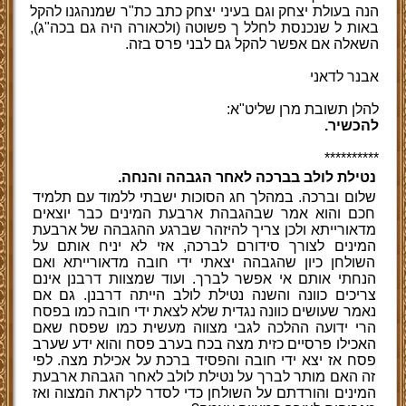
הנה בעולת יצחק וגם בעיני יצחק כתב כת
"
ר שמנהגנו להקל
באות ל שנכנסת לחלל ך פשוטה (ולכאורה היה גם בכה
"
ג),
השאלה אם אפשר להקל גם לבני פרס בזה.
אבנר לדאני
להלן תשובת מרן שליט"א:
להכשיר.
**********
נטילת לולב בברכה לאחר הגבהה והנחה.
שלום וברכה. במהלך חג הסוכות ישבתי ללמוד עם תלמיד
חכם והוא אמר שבהגבהת ארבעת המינים כבר יוצאים
מדאורייתא ולכן צריך להיזהר שברגע ההגבהה של ארבעת
המינים לצורך סידורם לברכה, אזי לא יניח אותם על
השולחן כיון שהגבהה יצאתי ידי חובה מדאורייתא ואם
הנחתי אותם אי אפשר לברך. ועוד שמצוות דרבנן אינם
צריכים כוונה והשנה נטילת לולב הייתה דרבנן. גם אם
נאמר שעושים כוונה נגדית שלא לצאת ידי חובה כמו בפסח
הרי ידועה ההלכה לגבי מצווה מעשית כמו שפסח שאם
האכילו פרסיים כזית מצה בכח בערב פסח והוא ידע שערב
פסח אז יצא ידי חובה והפסיד ברכת על אכילת מצה. לפי
זה האם מותר לברך על נטילת לולב לאחר הגבהת ארבעת
המינים והורדתם על השולחן כדי לסדר לקראת המצוה ואז