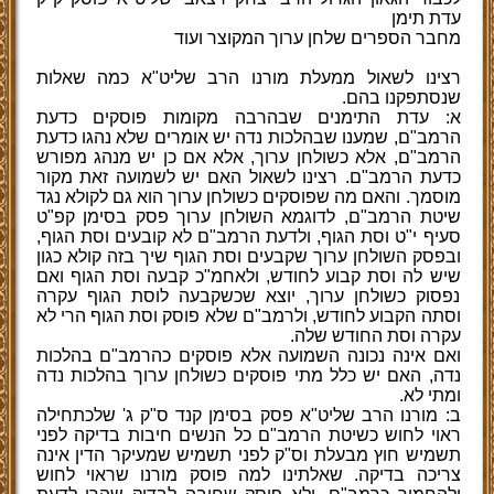
עדת תימן
מחבר הספרים שלחן ערוך המקוצר ועוד
רצינו לשאול ממעלת מורנו הרב שליט"א כמה שאלות
שנסתפקנו בהם.
א: עדת התימנים שבהרבה מקומות פוסקים כדעת
הרמב"ם, שמענו שבהלכות נדה יש אומרים שלא נהגו כדעת
הרמב"ם, אלא כשולחן ערוך, אלא אם כן יש מנהג מפורש
כדעת הרמב"ם. רצינו לשאול האם יש לשמועה זאת מקור
מוסמך. והאם מה שפוסקים כשולחן ערוך הוא גם לקולא נגד
שיטת הרמב"ם, לדוגמא השולחן ערוך פסק בסימן קפ"ט
סעיף י"ט וסת הגוף, ולדעת הרמב"ם לא קובעים וסת הגוף,
ובפסק השולחן ערוך שקבעים וסת הגוף שיך בזה קולא כגון
שיש לה וסת קבוע לחודש, ולאחמ"כ קבעה וסת הגוף ואם
נפסוק כשולחן ערוך, יוצא שכשקבעה לוסת הגוף עקרה
וסתה הקבוע לחודש, ולרמב"ם שלא פוסק וסת הגוף הרי לא
עקרה וסת החודש שלה.
ואם אינה נכונה השמועה אלא פוסקים כהרמב"ם בהלכות
נדה, האם יש כלל מתי פוסקים כשולחן ערוך בהלכות נדה
ומתי לא.
ב: מורנו הרב שליט"א פסק בסימן קנד ס"ק ג' שלכתחילה
ראוי לחוש כשיטת הרמב"ם כל הנשים חיבות בדיקה לפני
תשמיש חוץ מבעלת וס"ק לפני תשמיש שמעיקר הדין אינה
צריכה בדיקה. שאלתינו למה פוסק מורנו שראוי לחוש