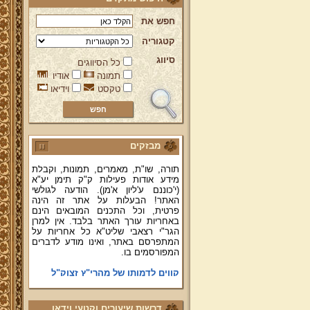
חפש את
קטגוריה
ברוכים הבאים לאתר מהרי"ץ
יד מהרי"ץ - פורטל תורני למורשת יהדות
סיווג
כל הסיווגים
תימן, האתר הרשמי להנצחת מורשתו
תמונה
אודיו
של גאון רבני תימן ותפארתם מהרי"ץ
טקסט
וידיאו
זצוק"ל. באתר תמצאו גם תכנים תורניים
והלכתיים רבים של מרן הגאון הרב יצחק
רצאבי שליט"א - פוסק עדת תימן,
מחבר ספרי שלחן ערוך המקוצר ח"ח
ושו"ת עולת יצחק ג"ח ועוד, וכן תוכלו
לעיין ולהאזין ולצפות במבחר שיעורי
מבזקים
תורה, שו"ת, מאמרים, תמונות, וקבלת
מידע אודות פעילות ק"ק תימן יע"א
(י'כוננם ע'ליון א'מן). הודעה לגולשי
האתר! הבעלות על אתר זה הינה
פרטית, וכל התכנים המובאים הינם
באחריות עורך האתר בלבד. אין למרן
הגר"י רצאבי שליט"א כל אחריות על
המתפרסם באתר, ואינו מודע לדברים
המפורסמים בו.
קווים לדמותו של מהרי"ץ זצוק"ל
פניה נרגשת אל אחינו בני עדת תימן
יע"א די בכל אתר ואתר
דרשות שיעורים וקטעי וידאו
טופס הוראת קבע