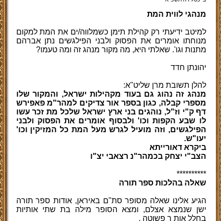
מנהגי לווית המת
למיטב ידיעתי רק קהילת תימן כשמלווה/ים את המת למקום
מנוחתו אומרים את הפסוק ולבני הפילגשים נתן אברהם
מתנות וגו'. שאלתי היא, מה מקור מנהג זה ומה טעמו
?
יהונתן חדד
להלן תשובת מרן שליט"א
:
מנהג זה נהוג גם בעוד מקהילות ישראל, והמקור שלו
מספרי קבלה, כגון בספר אור צדיקים למהר"מ פאפירש
דף ק"י וז"ל, נוהגים בני ארץ ישראל שלכל מת זכר עשו
לו שבע הקפות וכו' ולבסוף אומרים את הפסוק ולבני
הפילגשים, וזה מועיל לגרש מעל המת כל המזיקין וכו'
יעו"ש
.
ביקרא דאורייתא
הצב"י יצחק בכמהר"נ רצאבי יצ"ו
**********
שאלה בהלכות ספר תורה
הגיע אלינו שאלה מסופר סת
"
ם באיראן, אודות ספר תורה
ישן שנמצא אצלם, ומצא הסופר מילה בת שתי אותיות
בחלל אות ך פשוטה
.