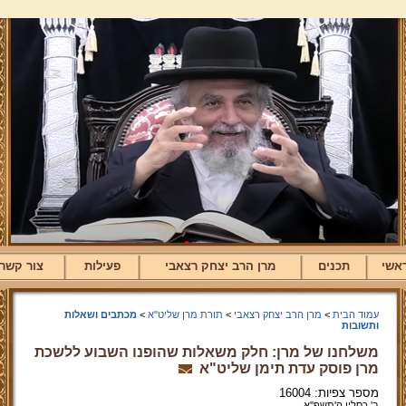
אשי
תכנים
מרן הרב יצחק רצאבי
פעילות
צור קשר
עמוד הבית
>
מרן הרב יצחק רצאבי
>
תורת מרן שליט"א
>
מכתבים ושאלות
ותשובות
משלחנו של מרן: חלק משאלות שהופנו השבוע ללשכת
מרן פוסק עדת תימן שליט"א
מספר צפיות: 16004
ב' כסליו ה'תשפ''א