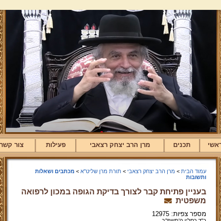
אשי
תכנים
מרן הרב יצחק רצאבי
פעילות
צור קשר
עמוד הבית
>
מרן הרב יצחק רצאבי
>
תורת מרן שליט"א
>
מכתבים ושאלות
ותשובות
בעניין פתיחת קבר לצורך בדיקת הגופה במכון לרפואה
משפטית
מספר צפיות: 12975
כ"ד כסליו ה'תשפ''ב