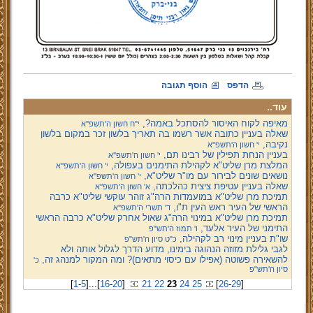
הדפס
הוסף תגובה
עוד..
מאיפה לקוח האיסור להסתכל באמה?,
י"ח חשון ה'תשפ''א
שאלה בעניין כתובה אשר רשמו בה תאריך בלשון זכר במקום בלשון
נקיבה,
י' חשון ה'תשפ''א
בעניין הנחת תפילין של רבינו תם,
י' חשון ה'תשפ''א
המלצת מרן שליט"א לקהילת התימנים בעפולה,
י' חשון ה'תשפ''א
נושאים שונים לבירור עם מו"ר שליט"א,
י' חשון ה'תשפ''א
שאלה בעניין עטיפת ציצית כהלכתה,
א' חשון ה'תשפ''א
תמיכת מרן שליט"א במועמדות הרה"ג זוהר עוקשי שליט"א כרבה
הראשי של העיר ראש העין ת"ו,
ד' תשרי ה'תשפ''א
תמיכת מרן שליט"א במינוי הרה"ג שאול אחרק שליט"א כרבה הראשי
התימני של העיר אלעד,
ו' תמוז ה'תש"פ
שו"ת בעניין מינוי רב לקהילה,
כ"ט סיון ה'תש"פ
לגבי גלילת מזוזה הנהוגה בימינו, מדוע הדרך לגלול אותה ולא
להשאירה פשוטה (אפילו עם כיסוי מתאים)? ומה המקור למנהג זה,
כ'
סיון ה'תש"פ
[
1
-
5
]
...
[
16
-
20
]
21
22
23
24
25
[
26
-
29
]