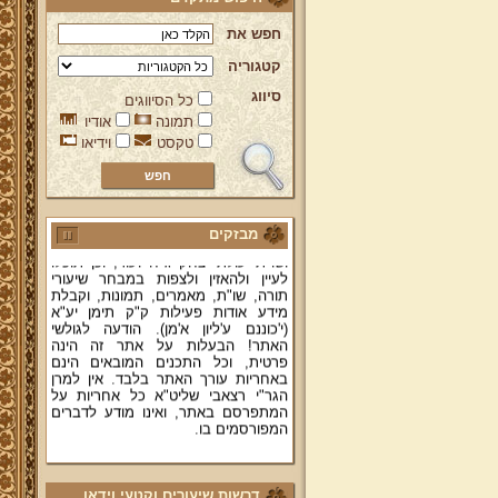
חפש את
קטגוריה
סיווג
כל הסיווגים
ברוכים הבאים לאתר מהרי"ץ
תמונה
אודיו
יד מהרי"ץ - פורטל תורני למורשת יהדות
טקסט
וידיאו
תימן, האתר הרשמי להנצחת מורשתו
של גאון רבני תימן ותפארתם מהרי"ץ
זצוק"ל. באתר תמצאו גם תכנים תורניים
והלכתיים רבים של מרן הגאון הרב יצחק
רצאבי שליט"א - פוסק עדת תימן,
מבזקים
מחבר ספרי שלחן ערוך המקוצר ח"ח
ושו"ת עולת יצחק ג"ח ועוד, וכן תוכלו
לעיין ולהאזין ולצפות במבחר שיעורי
תורה, שו"ת, מאמרים, תמונות, וקבלת
מידע אודות פעילות ק"ק תימן יע"א
(י'כוננם ע'ליון א'מן). הודעה לגולשי
האתר! הבעלות על אתר זה הינה
פרטית, וכל התכנים המובאים הינם
באחריות עורך האתר בלבד. אין למרן
הגר"י רצאבי שליט"א כל אחריות על
המתפרסם באתר, ואינו מודע לדברים
המפורסמים בו.
קווים לדמותו של מהרי"ץ זצוק"ל
פניה נרגשת אל אחינו בני עדת תימן
דרשות שיעורים וקטעי וידאו