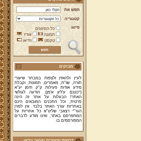
חפש את
קטגוריה
סיווג
כל הסיווגים
ברוכים הבאים לאתר מהרי"ץ
תמונה
אודיו
יד מהרי"ץ - פורטל תורני למורשת יהדות
טקסט
וידיאו
תימן, האתר הרשמי להנצחת מורשתו
של גאון רבני תימן ותפארתם מהרי"ץ
זצוק"ל. באתר תמצאו גם תכנים תורניים
והלכתיים רבים של מרן הגאון הרב יצחק
רצאבי שליט"א - פוסק עדת תימן,
מחבר ספרי שלחן ערוך המקוצר ח"ח
מבזקים
ושו"ת עולת יצחק ג"ח ועוד, וכן תוכלו
לעיין ולהאזין ולצפות במבחר שיעורי
תורה, שו"ת, מאמרים, תמונות, וקבלת
מידע אודות פעילות ק"ק תימן יע"א
(י'כוננם ע'ליון א'מן). הודעה לגולשי
האתר! הבעלות על אתר זה הינה
פרטית, וכל התכנים המובאים הינם
באחריות עורך האתר בלבד. אין למרן
הגר"י רצאבי שליט"א כל אחריות על
המתפרסם באתר, ואינו מודע לדברים
המפורסמים בו.
קווים לדמותו של מהרי"ץ זצוק"ל
פניה נרגשת אל אחינו בני עדת תימן
דרשות שיעורים וקטעי וידאו
יע"א די בכל אתר ואתר