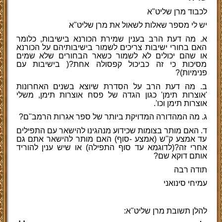
לכבוד מרן שליט"א
יש לי מספר שאלות לשאול את מרן שליט"א
א. מה דעת הרב בענין שמירת הכורנא בישיבות, כלומר
האם בחורי ישיבות צריכים לשמור בישיבותיהם על הכורנא
או שהם יכולים לא לשמור כשאר הבחורים שלא שמים
מסיכות כי זה כביכול קפסולה אחת?( בישיבות עם
פנימיות)?
ב. מה דעת הרב על הסדרת שיוצא בשנים האחרונות
'אוצרות תימן' כגון הגדה של פסח אוצרות תימן, משלי
אוצרות תימן וכו'.
ג. מה המהדורה המדויקת ביותר של ספר אגרות הרמב''ם?
ד. האם מותר בצומות שכידוע מנהגינו להישאר עם התפילים
עד אמצע ק''ש (אמצע -סוף) האם מותר להישאר אתם גם
אחרי זה?(לדוגמא עד סוף התפילה) או שיש ענין להוריד
אותם דוקא שם?
תודה רבה
עמיחי סינואני
להלן תשובת מרן שליט"א: