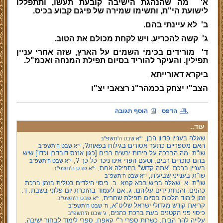
א'
מה שהנהגת הישיבה קובעת תעשו, ותתפללו
לישועת הי"ת, ותשימו שמירה של פיגם קבוע בכיס.
ב'
לא עיינתי בהם.
ג'
קשה להכריע, ויש לקחת מכולם את הטוב.
ד'
מורידים בכימי השמים על הארץ, שזה אחרי עניין
תפילין. והעיקר להוריד בסיום תפילת המנחה ואכמ"ל.
ביקרא דאורייתא
הצב"י יצחק בכמהר"נ רצאבי יצ"ו
הדפס
הוסף תגובה
עוד..
שאלה בעניין פדיון הבן,
י"א שבט ה'תשפ''ב
האם מספריים כתער אסורים בגילוח בפאות?,
י"א שבט ה'תשפ''ב
שו"ת: מה הברכה על פירות יבשים רבים [כגון אננס דובדבן וכדו'] שיש
בהם סוכרים רבים, וטעם הפרי אינו ניכר כל כך ?,
י"א שבט ה'תשפ''ב
בעניין ברכת "אתה קדוש" בתפילה אחת,
י"א שבט ה'תשפ''ב
שו"ת בענייני שביעית,
י"א שבט ה'תשפ''ב
שו"ת: א. שאלה בריש בבא קמא. ב. כיסוי הילדים בטלית בזמן ברכת
כהנים, והנחת ידים עליהם. ג. אם לעמוד בהזכרת יום פלוני בשבת. ד.
זמן לימוד הלכות בסיום תפילת שחרית,
י"א שבט ה'תשפ''ב
קריאת קודש מגדולי ישראל שליט"א,
ח' שבט ה'תשפ''ב
כיסוי פני הקטנים בעת ברכת כהנים,
ג' שבט ה'תשפ''ב
עלייה להר הבית, כשרות ספרי ר"י קאפח, ספרי לימוד לבחור ישיבה,