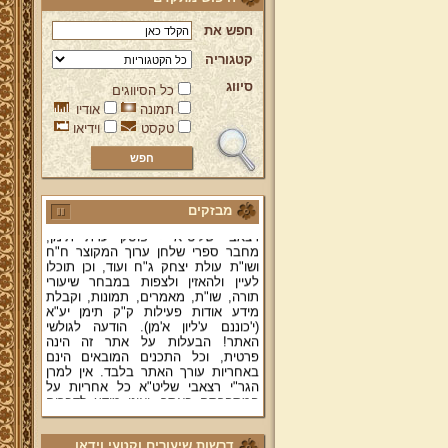
חפש את
קטגוריה
סיווג
כל הסיווגים
תמונה
אודיו
טקסט
וידיאו
ברוכים הבאים לאתר מהרי"ץ
יד מהרי"ץ - פורטל תורני למורשת יהדות
תימן, האתר הרשמי להנצחת מורשתו
של גאון רבני תימן ותפארתם מהרי"ץ
זצוק"ל. באתר תמצאו גם תכנים תורניים
מבזקים
והלכתיים רבים של מרן הגאון הרב יצחק
רצאבי שליט"א - פוסק עדת תימן,
מחבר ספרי שלחן ערוך המקוצר ח"ח
ושו"ת עולת יצחק ג"ח ועוד, וכן תוכלו
לעיין ולהאזין ולצפות במבחר שיעורי
תורה, שו"ת, מאמרים, תמונות, וקבלת
מידע אודות פעילות ק"ק תימן יע"א
(י'כוננם ע'ליון א'מן). הודעה לגולשי
האתר! הבעלות על אתר זה הינה
פרטית, וכל התכנים המובאים הינם
באחריות עורך האתר בלבד. אין למרן
הגר"י רצאבי שליט"א כל אחריות על
המתפרסם באתר, ואינו מודע לדברים
המפורסמים בו.
קווים לדמותו של מהרי"ץ זצוק"ל
דרשות שיעורים וקטעי וידאו