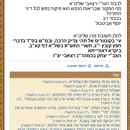
לכבוד הגר''י רצאבי שליט''א
מה המקור שבריאות הנפש הוא פיקוח נפש לכל דיני
התורה
?
בכבוד רב
יוסף אביטבול
להלן תשובת מרן שליט"א:
עי' בקונטריס אל תהי צדיק הרבה, ובמ"ש בס"ד בדברי
חפץ קובץ י"ג, תשרי התש"פ בשל"א דף קע"ב.
ביקרא דאורייתא
הצב"י יצחק בכמהר"נ רצאבי יצ"ו
הדפס
הוסף תגובה
עוד..
גרמא וגרמי במשנת מרן שליט"א,
כ"ט שבט ה'תשפ''ו
בעניין הפטרת וארא,
י"ח שבט ה'תשפ''ו
שאלות בדקדוק,
כ"ה טבת ה'תשפ''ו
שו"ת: בעניין הגיית בי"ת רפויה לפי התימנים,
כ"ה טבת ה'תשפ''ו
שו"ת: בעניין מנהג אבות למי שאינו יודע מה היה מנהג אבותיו?,
כ"ה
טבת ה'תשפ''ו
שו"ת: בעניין המלה "פרי" בברכת הנהנין, מדוע התימנים אומרים את
המלה "פרי" רפה?,
כ"ה טבת ה'תשפ''ו
תפירת בד לנוי בכנפות הציצית,
י"ט אלול ה'תשפ''ב
דיני תרגום הפרשה בשבת,
י"ט אלול ה'תשפ''ב
אודות אדם שביקש לשרוף את גופו אחר מיתתו,
י"ט אלול ה'תשפ''ב
בעניין מי ששכח לומר המלך המשפט בעשי"ת, האם בתפילה אחת