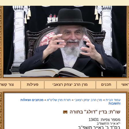
אשי
תכנים
מרן הרב יצחק רצאבי
פעילות
צור קשר
עמוד הבית
>
מרן הרב יצחק רצאבי
>
תורת מרן שליט"א
>
מכתבים ושאלות
ותשובות
שו"ת: בדין "דולג" בתורה
מספר צפיות: 13431
י"א אייר ה'תשפ''ב
בס"ד ב' באייר תשפ"ב