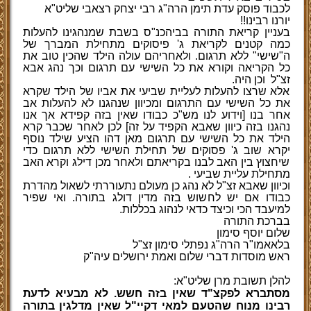
לכבוד פוסק עדת תימן הרה"ג רבי יצחק רצאבי שליט"א
יורנו רבינו!!
בעניין קריאת התורה בביהכנ"ס בשבת שמנהגינו להעלות
כמה קטנים לקריאת ג' פיסוקים מתחילת המברך של
ה"שישי" ללא תרגום. ולאחריהם עולה הילד שהכין טוב את
כל הקריאה וקורא את כל השישי עם תרגום וכך נהג אבא
זצ"ל
וכן היה.
אלא שרצו להעלות לעליית שביעי את אביו של הילד שקרא
את כל השישי עם התרגום ומכיוון שנהגנו לא להעלות אב
אחר בנו [וידוע לנו מש"כ כבודו שאין בזה קפידא אך אנו
נהגנו בזה כיוון שאבא הקפיד על זה] לכן לאחר שכבר קרא
הילד את כל השישי עם תרגום מאן דהו הציע שילד נוסף
יקרא שוב ג' פסוקים של תחילת השישי ללא תרגום כדי
שיחצוץ בין האב לבנו בקריאתם ולאחר מכן דילג וקרא האב
מתחילת עליית שביעי .
וכיוון שאבא זצ"ל לא נהג כן מעולם נתעוררתי לשאול מהדרת
כבודו אם יש לחשוש בזה מדין דולג בתורה. ואי שפיר
למיעבד הכי וכיצד כדאי לנהוג בכללות.
בברכת התורה
שלום יוסף סימון
בלאאמו"ר הרה"ג נפתלי סימון זצ"ל
ראש מוסדות דברי שלום ואמת ירושלים עיה"ק
להלן תשובת מרן שליט"א:
מסתברא לפקצ"ד שאין בזה חשש. לא מבעיא לדעת
רבינו מנוח שהטעם למאי דקיי"ל שאין מדלגין בתורה