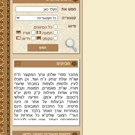
חפש את
קטגוריה
סיווג
כל הסיווגים
תמונה
אודיו
טקסט
וידיאו
ברוכים הבאים לאתר מהרי"ץ
יד מהרי"ץ - פורטל תורני למורשת יהדות
תימן, האתר הרשמי להנצחת מורשתו
של גאון רבני תימן ותפארתם מהרי"ץ
זצוק"ל. באתר תמצאו גם תכנים תורניים
והלכתיים רבים של מרן הגאון הרב יצחק
מבזקים
רצאבי שליט"א - פוסק עדת תימן,
מחבר ספרי שלחן ערוך המקוצר ח"ח
ושו"ת עולת יצחק ג"ח ועוד, וכן תוכלו
לעיין ולהאזין ולצפות במבחר שיעורי
תורה, שו"ת, מאמרים, תמונות, וקבלת
מידע אודות פעילות ק"ק תימן יע"א
(י'כוננם ע'ליון א'מן). הודעה לגולשי
האתר! הבעלות על אתר זה הינה
פרטית, וכל התכנים המובאים הינם
באחריות עורך האתר בלבד. אין למרן
הגר"י רצאבי שליט"א כל אחריות על
המתפרסם באתר, ואינו מודע לדברים
המפורסמים בו.
קווים לדמותו של מהרי"ץ זצוק"ל
דרשות שיעורים וקטעי וידאו