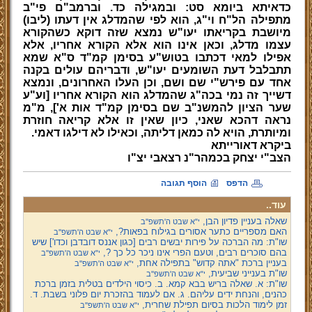
כדאיתא ביומא סט: ובמגילה כד. וברמב"ם פי"ב
מתפילה הל"ח וי"ג, הוא לפי שהמדלג אין דעתו (ליבו)
מיושבת בקריאתו יעו"ש נמצא שזה דוקא כשהקורא
עצמו מדלג, וכאן אינו הוא אלא הקורא אחריו, אלא
אפילו למאי דכתבו בטוש"ע בסימן קמ"ד ס"א שמא
תתבלבל דעת השומעים יעו"ש, ודבריהם עולים בקנה
אחד עם פירש"י שם ושם, וכן העלו האחרונים, ונמצא
דשייך זה נמי בכה"ג שהמדלג הוא הקורא אחריו [וע"ע
שער הציון להמשנ"ב שם בסימן קמ"ד אות א'], מ"מ
נראה דהכא שאני, כיון שאין זו אלא קריאה חוזרת
ומיותרת, הויא לה כמאן דליתה, וכאילו לא דילגו דאמי.
ביקרא דאורייתא
הצב"י יצחק בכמהר"נ רצאבי יצ"ו
הדפס
הוסף תגובה
עוד..
שאלה בעניין פדיון הבן,
י"א שבט ה'תשפ''ב
האם מספריים כתער אסורים בגילוח בפאות?,
י"א שבט ה'תשפ''ב
שו"ת: מה הברכה על פירות יבשים רבים [כגון אננס דובדבן וכדו'] שיש
בהם סוכרים רבים, וטעם הפרי אינו ניכר כל כך ?,
י"א שבט ה'תשפ''ב
בעניין ברכת "אתה קדוש" בתפילה אחת,
י"א שבט ה'תשפ''ב
שו"ת בענייני שביעית,
י"א שבט ה'תשפ''ב
שו"ת: א. שאלה בריש בבא קמא. ב. כיסוי הילדים בטלית בזמן ברכת
כהנים, והנחת ידים עליהם. ג. אם לעמוד בהזכרת יום פלוני בשבת. ד.
זמן לימוד הלכות בסיום תפילת שחרית,
י"א שבט ה'תשפ''ב