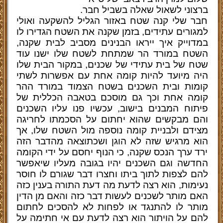
ברצוני לשאול שאלה בשביל חבר.
חבר שלי קנה שטח באזור הגליל להשקעה ואולי
למגורים עתידים, בזמן שקנה את השטח הגדירו לו
במדוייק איך ייראו הבנינים מסביב לבית שקנה,
השטח במורד הר שמתחת לשטח שלו ישנו עוד
שטח של בית עתידי של שכנים, במקור הבית שלו
היה מיועד להיות קומה אחת עם אפשרות לשתי
קומות ובית השכנים בשטח הצמוד במורד ההר
קומה אחת וכך גם מוסכם בטאבה הכללית של
פיתוח המבנים בישוב, עכשיו פנו עליו השכנים
והם מבקשים שהוא יחתום על הסכמתו לחריגה
מצידם ולבניית קומה נוספה מול השטח שלו, אך
הוא מרגיש שזה לא הוגן ושכתוצאה מהדבר הזה
ירד ערך הנכס שקנה, כי הנוף יחסם על ידי הקומה
החדשה וגם השכנים יהיו בגובה מעליו שיאפשר
להם לצפות לתוך ביתו וחצרו דבר שגורם לו חוסר
נעימות, הוא רצה לדעת מה דעת התורה בענין כזה
האם מותר לשכנים לעשות דבר כזה והאם מן הדין
מותר לו להתנגד או לפחות לא להסכים לחתום
להם על הויתור הוא רצה לדעת עם אי חתימה על