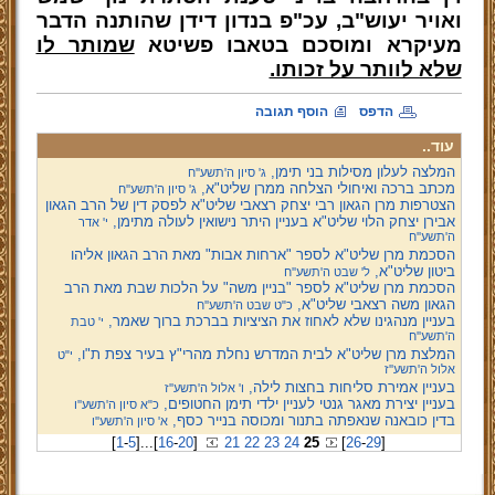
ואויר יעוש"ב, עכ"פ בנדון דידן שהותנה הדבר
מעיקרא ומוסכם בטאבו פשיטא
שמותר לו
שלא לוותר על זכותו.
הדפס
הוסף תגובה
עוד..
המלצה לעלון מסילות בני תימן,
ג' סיון ה'תשע''ח
מכתב ברכה ואיחולי הצלחה ממרן שליט"א,
ג' סיון ה'תשע''ח
הצטרפות מרן הגאון רבי יצחק רצאבי שליט"א לפסק דין של הרב הגאון
אבירן יצחק הלוי שליט"א בעניין היתר נישואין לעולה מתימן,
י' אדר
ה'תשע''ח
הסכמת מרן שליט"א לספר "ארחות אבות" מאת הרב הגאון אליהו
ביטון שליט"א,
ל' שבט ה'תשע''ח
הסכמת מרן שליט"א לספר "בניין משה" על הלכות שבת מאת הרב
הגאון משה רצאבי שליט"א,
כ"ט שבט ה'תשע''ח
בעניין מנהגינו שלא לאחוז את הציציות בברכת ברוך שאמר,
י' טבת
ה'תשע''ח
המלצת מרן שליט"א לבית המדרש נחלת מהרי"ץ בעיר צפת ת"ו,
י"ט
אלול ה'תשע''ז
בעניין אמירת סליחות בחצות לילה,
ו' אלול ה'תשע''ז
בעניין יצירת מאגר גנטי לעניין ילדי תימן החטופים,
כ"א סיון ה'תשע''ו
בדין כובאנה שנאפתה בתנור ומכוסה בנייר כסף,
א' סיון ה'תשע''ו
[
1
-
5
]
...
[
16
-
20
]
21
22
23
24
25
[
26
-
29
]