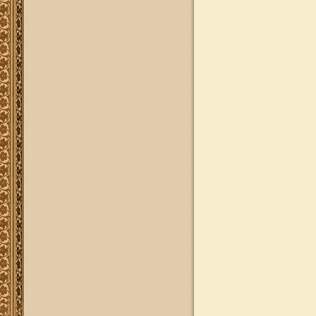
יד מהרי"ץ
פרויקט שו"ת "ויאמר יצחק" - שאלות
ותשובות בענייני הלכה מסורת ומנהג
להאזנה
להאזנה! קריאה ולימוד בספר הזוהר
(סוף ספר בראשית) בצוותא עם מרן
שליט"א
"נציב החודש" באתר
נציב החודש! אם רצונך שזכות לימוד
התורה, המסורת והמנהגים, של אלפי
לומדים באתר זה יעמדו לזכותך במשך
חודש ימים, להצלחה לרפואה או לע"נ,
אנא פנה לטל': 0504140741, ובחר את
החודש הרצוי עבורך. "נציב החודש"
יקבל באנר מפואר בו יופיעו שמו
להצלחתו, או שם קרוביו ז"ל בצירוף נר
נשמה דולק, וכן בתעודת הוקרה ובברכה
אישית ממרן הגאון הרב יצחק רצאבי
שליט"א.