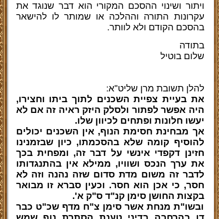
ויתור ושינוי ההסכם המקורי הוא דבר שנוגד את
עקרונות התורה וההלכה או שמותר לו להישאר
בהסכם הקודם ולא לוותר.
בתודה
שלום בוטיל
להלן תשובת מרן שליט"א:
את בעיית צפיית השכנים לתוך ביתו וחצירו,
היה אפשר לפתור ולסלק היזק ראיה זה אם לא
יעשו חלונות ופתחים לכיוון שלו.
אך מבחינת חסימת הנוף, אין השכנים יכולים
להוסיף קומה שלא בהסכמתו, כיון שבזמנינו
חזינן דקפדי אינשי על דבר זה, ומפחית בכך
את ערך הנכס ושוויו, ממילא אין בהתנגדותו
לדבר זה משום מדת סדום שזה נהנה וזה לא
חסר, כי אכן הוא חסר. וכעין סברא זו מבואר
בקצות החושן סימן קנ"ד ס"ק א'.
ובשו"ת מנחת אשר סימן צ"ח מדף שכ"ט כבר
דן בהרחבה בדיני טענת הסתרת נוף שמש