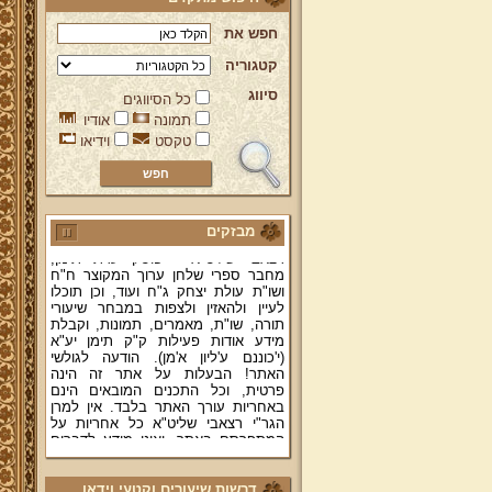
חפש את
קטגוריה
סיווג
כל הסיווגים
תמונה
אודיו
טקסט
וידיאו
ברוכים הבאים לאתר מהרי"ץ
יד מהרי"ץ - פורטל תורני למורשת יהדות
תימן, האתר הרשמי להנצחת מורשתו
של גאון רבני תימן ותפארתם מהרי"ץ
זצוק"ל. באתר תמצאו גם תכנים תורניים
והלכתיים רבים של מרן הגאון הרב יצחק
מבזקים
רצאבי שליט"א - פוסק עדת תימן,
מחבר ספרי שלחן ערוך המקוצר ח"ח
ושו"ת עולת יצחק ג"ח ועוד, וכן תוכלו
לעיין ולהאזין ולצפות במבחר שיעורי
תורה, שו"ת, מאמרים, תמונות, וקבלת
מידע אודות פעילות ק"ק תימן יע"א
(י'כוננם ע'ליון א'מן). הודעה לגולשי
האתר! הבעלות על אתר זה הינה
פרטית, וכל התכנים המובאים הינם
באחריות עורך האתר בלבד. אין למרן
הגר"י רצאבי שליט"א כל אחריות על
המתפרסם באתר, ואינו מודע לדברים
המפורסמים בו.
קווים לדמותו של מהרי"ץ זצוק"ל
דרשות שיעורים וקטעי וידאו