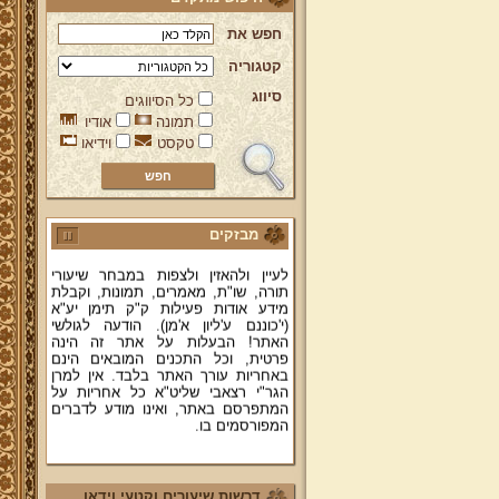
חפש את
קטגוריה
סיווג
כל הסיווגים
ברוכים הבאים לאתר מהרי"ץ
תמונה
אודיו
יד מהרי"ץ - פורטל תורני למורשת יהדות
טקסט
וידיאו
תימן, האתר הרשמי להנצחת מורשתו
של גאון רבני תימן ותפארתם מהרי"ץ
זצוק"ל. באתר תמצאו גם תכנים תורניים
והלכתיים רבים של מרן הגאון הרב יצחק
רצאבי שליט"א - פוסק עדת תימן,
מחבר ספרי שלחן ערוך המקוצר ח"ח
מבזקים
ושו"ת עולת יצחק ג"ח ועוד, וכן תוכלו
לעיין ולהאזין ולצפות במבחר שיעורי
תורה, שו"ת, מאמרים, תמונות, וקבלת
מידע אודות פעילות ק"ק תימן יע"א
(י'כוננם ע'ליון א'מן). הודעה לגולשי
האתר! הבעלות על אתר זה הינה
פרטית, וכל התכנים המובאים הינם
באחריות עורך האתר בלבד. אין למרן
הגר"י רצאבי שליט"א כל אחריות על
המתפרסם באתר, ואינו מודע לדברים
המפורסמים בו.
קווים לדמותו של מהרי"ץ זצוק"ל
פניה נרגשת אל אחינו בני עדת תימן
דרשות שיעורים וקטעי וידאו