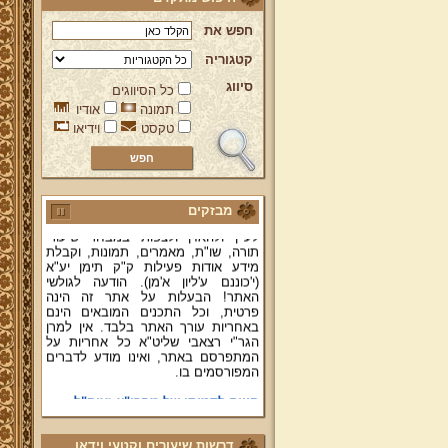
חפש את
קטגוריה
ברוכים הבאים לאתר מהרי"ץ
סיווג
כל הסיווגים
יד מהרי"ץ - פורטל תורני למורשת יהדות
תמונה
אודיו
תימן, האתר הרשמי להנצחת מורשתו
של גאון רבני תימן ותפארתם מהרי"ץ
טקסט
וידיאו
זצוק"ל. באתר תמצאו גם תכנים תורניים
והלכתיים רבים של מרן הגאון הרב יצחק
רצאבי שליט"א - פוסק עדת תימן,
מחבר ספרי שלחן ערוך המקוצר ח"ח
ושו"ת עולת יצחק ג"ח ועוד, וכן תוכלו
מבזקים
לעיין ולהאזין ולצפות במבחר שיעורי
תורה, שו"ת, מאמרים, תמונות, וקבלת
מידע אודות פעילות ק"ק תימן יע"א
(י'כוננם ע'ליון א'מן). הודעה לגולשי
האתר! הבעלות על אתר זה הינה
פרטית, וכל התכנים המובאים הינם
באחריות עורך האתר בלבד. אין למרן
הגר"י רצאבי שליט"א כל אחריות על
המתפרסם באתר, ואינו מודע לדברים
המפורסמים בו.
קווים לדמותו של מהרי"ץ זצוק"ל
פניה נרגשת אל אחינו בני עדת תימן
יע"א די בכל אתר ואתר
דרשות שיעורים וקטעי וידאו