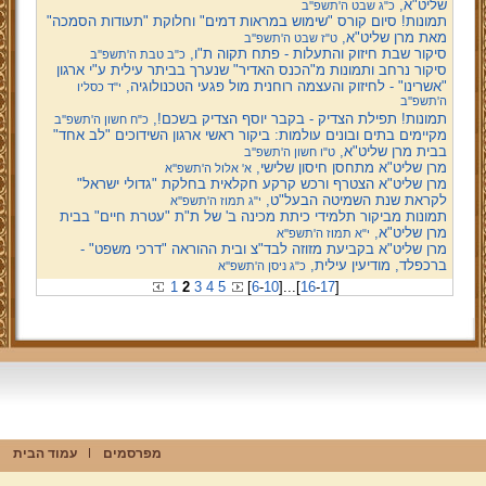
שליט"א,
כ"ג שבט ה'תשפ''ב
תמונות! סיום קורס "שימוש במראות דמים" וחלוקת "תעודות הסמכה"
מאת מרן שליט"א,
ט"ז שבט ה'תשפ''ב
סיקור שבת חיזוק והתעלות - פתח תקוה ת"ו,
כ"ב טבת ה'תשפ''ב
סיקור נרחב ותמונות מ"הכנס האדיר" שנערך בביתר עילית ע"י ארגון
"אשרינו" - לחיזוק והעצמה רוחנית מול פגעי הטכנולוגיה,
י"ד כסליו
ה'תשפ''ב
תמונות! תפילת הצדיק - בקבר יוסף הצדיק בשכם!,
כ"ח חשון ה'תשפ''ב
מקיימים בתים ובונים עולמות: ביקור ראשי ארגון השידוכים "לב אחד"
בבית מרן שליט"א,
ט"ו חשון ה'תשפ''ב
מרן שליט"א מתחסן חיסון שלישי,
א' אלול ה'תשפ''א
מרן שליט"א הצטרף ורכש קרקע חקלאית בחלקת "גדולי ישראל"
לקראת שנת השמיטה הבעל"ט,
י"ג תמוז ה'תשפ''א
תמונות מביקור תלמידי כיתת מכינה ב' של ת"ת "עטרת חיים" בבית
מרן שליט"א,
י"א תמוז ה'תשפ''א
מרן שליט"א בקביעת מזוזה לבד"צ ובית ההוראה "דרכי משפט" -
ברכפלד, מודיעין עילית,
כ"ג ניסן ה'תשפ''א
1
2
3
4
5
[
6
-
10
]
...
[
16
-
17
]
מפרסמים
עמוד הבית