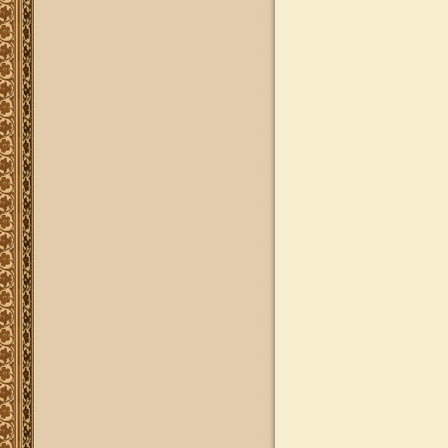
להאזנה
להאזנה! קריאה ולימוד בספר הזוהר
(סוף ספר בראשית) בצוותא עם מרן
שליט"א
"נציב החודש" באתר
נציב החודש! אם רצונך שזכות לימוד
התורה, המסורת והמנהגים, של אלפי
לומדים באתר זה יעמדו לזכותך במשך
חודש ימים, להצלחה לרפואה או לע"נ,
אנא פנה לטל': 0504140741, ובחר את
החודש הרצוי עבורך. "נציב החודש"
יקבל באנר מפואר בו יופיעו שמו
להצלחתו, או שם קרוביו ז"ל בצירוף נר
נשמה דולק, וכן בתעודת הוקרה ובברכה
אישית ממרן הגאון הרב יצחק רצאבי
שליט"א.