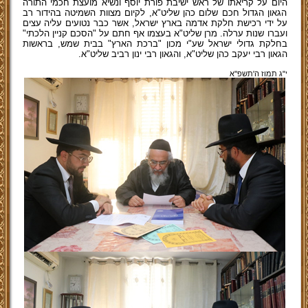
היום על קריאתו של ראש ישיבת פורת יוסף ונשיא מועצת חכמי התורה
הגאון הגדול חכם שלום כהן שליט"א, לקיום מצוות השמיטה בהידור רב
על ידי רכישת חלקת אדמה בארץ ישראל, אשר כבר נטועים עליה עצים
ועברו שנות ערלה. מרן שליט"א בעצמו אף חתם על "הסכם קניין הלכתי"
בחלקת גדולי ישראל שע"י מכון "ברכת הארץ" בבית שמש, בראשות
הגאון רבי יעקב כהן שליט"א, והגאון רבי ינון רביב שליט"א.
י"ג תמוז ה'תשפ''א