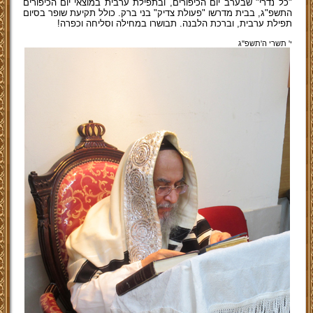
"כל נדרי" שבערב יום הכיפורים, ובתפילת ערבית במוצאי יום הכיפורים
התשפ"ג, בבית מדרשו "פעולת צדיק" בני ברק. כולל תקיעת שופר בסיום
תפילת ערבית, וברכת הלבנה. תבושרו במחילה וסליחה וכפרה!
י' תשרי ה'תשפ''ג