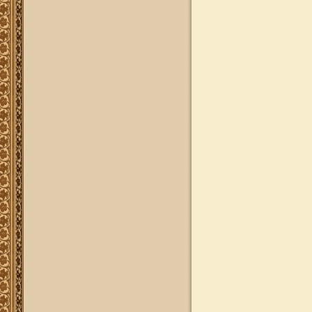
להאזנה! קריאה ולימוד בספר הזוהר
(סוף ספר בראשית) בצוותא עם מרן
שליט"א
"נציב החודש" באתר
נציב החודש! אם רצונך שזכות לימוד
התורה, המסורת והמנהגים, של אלפי
לומדים באתר זה יעמדו לזכותך במשך
חודש ימים, להצלחה לרפואה או לע"נ,
אנא פנה לטל': 0504140741, ובחר את
החודש הרצוי עבורך. "נציב החודש"
יקבל באנר מפואר בו יופיעו שמו
להצלחתו, או שם קרוביו ז"ל בצירוף נר
נשמה דולק, וכן בתעודת הוקרה ובברכה
אישית ממרן הגאון הרב יצחק רצאבי
שליט"א.