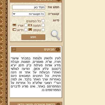
חפש את
קטגוריה
סיווג
כל הסיווגים
ברוכים הבאים לאתר מהרי"ץ
תמונה
אודיו
יד מהרי"ץ - פורטל תורני למורשת יהדות
טקסט
וידיאו
תימן, האתר הרשמי להנצחת מורשתו
של גאון רבני תימן ותפארתם מהרי"ץ
זצוק"ל. באתר תמצאו גם תכנים תורניים
והלכתיים רבים של מרן הגאון הרב יצחק
רצאבי שליט"א - פוסק עדת תימן,
מחבר ספרי שלחן ערוך המקוצר ח"ח
מבזקים
ושו"ת עולת יצחק ג"ח ועוד, וכן תוכלו
לעיין ולהאזין ולצפות במבחר שיעורי
תורה, שו"ת, מאמרים, תמונות, וקבלת
מידע אודות פעילות ק"ק תימן יע"א
(י'כוננם ע'ליון א'מן). הודעה לגולשי
האתר! הבעלות על אתר זה הינה
פרטית, וכל התכנים המובאים הינם
באחריות עורך האתר בלבד. אין למרן
הגר"י רצאבי שליט"א כל אחריות על
המתפרסם באתר, ואינו מודע לדברים
המפורסמים בו.
קווים לדמותו של מהרי"ץ זצוק"ל
פניה נרגשת אל אחינו בני עדת תימן
דרשות שיעורים וקטעי וידאו