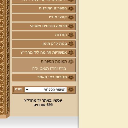
יע"א די בכל אתר ואתר
הספריה התורנית
טופס הוראת קבע
קטעי אודיו
לוח לימוד "עמוד יומי" בספר הזוהר
הקדוש
תרומה בכרטיס אשראי
קול קורא לעמוד על משמר מסורת
ק"ק תימן יע"א וחיזוקה
הורדות
פרשת השבוע להאזנה מאת החזן
בנות ק"ק תימן
ה"ה יהודה דהרי הי"ו
אפשריות תרומה ליד מהרי"ץ
הרשמה לקהילת מהרי"ץ
תמונות מספרות
נוספו קטעי וידאו
מרת זהרה רצאבי ע"ה
השיעור השבועי
תגובות באי האתר
הבהרת מרן שליט"א על השיעור
השבועי בכתב מול הנשמע
פרויקט הכנסת ספרי מרן שליט"א
לאתר יד מהרי"ץ
עכשיו באתר יד מהרי"ץ
695 אורחים
פרויקט הכנסת מאמרי מרן שליט"א
מעשרות ספרים ירחונים וכתבי עת
הפזורים על פני עשרות שנים לאתר
יד מהרי"ץ