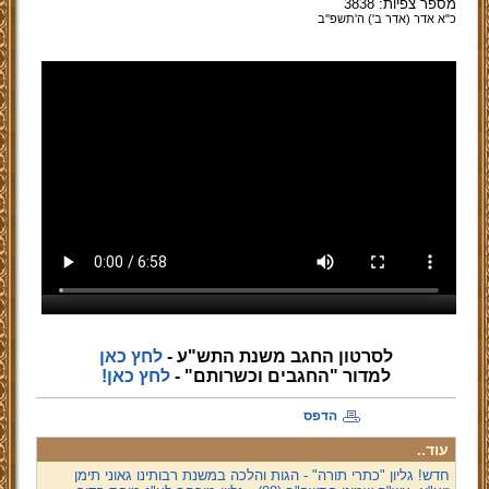
מספר צפיות: 3838
כ"א אדר (אדר ב') ה'תשפ''ב
לסרטון החגב משנת התש"ע -
לחץ כאן
למדור "החגבים וכשרותם" -
לחץ כאן!
הדפס
עוד..
חדש! גליון "כתרי תורה" - הגות והלכה במשנת רבותינו גאוני תימן