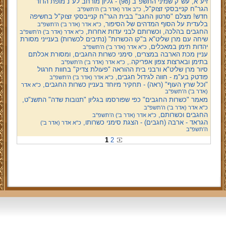
זיע"א, עש"ק שמיני התשפ"ב (98) - גליון מורחב לע"נ מופת הדור
הגר"ח קנייבסקי זצוק"ל,
כ"ב אדר (אדר ב') ה'תשפ''ב
חדש! מצלם "סרטון החגב" בבית הגר"ח קנייבסקי זצוק"ל בחשיפה
בלעדית על הסוף המדהים של הסיפור,
כ"א אדר (אדר ב') ה'תשפ''ב
החגבים בהלכה, וכשרותם לבני עדות אחרות,
כ"א אדר (אדר ב') ה'תשפ''ב
שיחה עם מרן שליט"א ב"קו הכשרות" (נתיבים לכשרות) בענייני מסורת
יהדות תימן במאכלים,
כ"א אדר (אדר ב') ה'תשפ''ב
עניין מכת הארבה במצרים, סימני כשרות החגבים, ומסורת אכלתם
בתימן ובארצות צפון אפריקה.,
כ"א אדר (אדר ב') ה'תשפ''ב
סיור מרן שליט"א ורבני בית ההוראה "פעולת צדיק" בחוות חרגול
פודטק בע"מ - חווה לגידול חגבים,
כ"א אדר (אדר ב') ה'תשפ''ב
"וכל שרץ העוף" (ראה) - תחקיר מיוחד בעניין כשרות החגבים,
כ"א אדר
(אדר ב') ה'תשפ''ב
מאמר "כשרות החגבים" כפי שפורסמו בגליון "תנובות שדה" התשנ"ט,
כ"א אדר (אדר ב') ה'תשפ''ב
החגבים וכשרותם,
כ"א אדר (אדר ב') ה'תשפ''ב
הגראד - ארבה (חגבים) - הצגת סימני כשרותו,
כ"א אדר (אדר ב')
ה'תשפ''ב
1
2