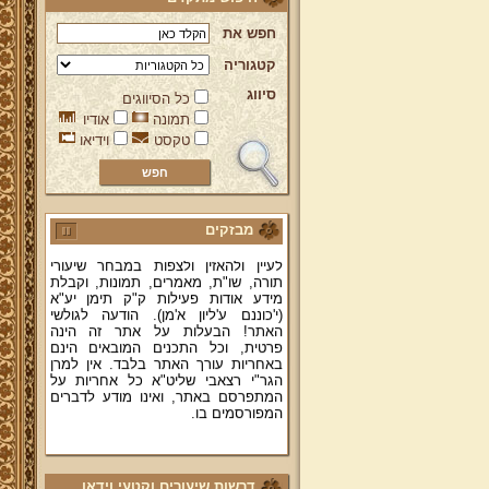
חפש את
קטגוריה
סיווג
כל הסיווגים
ברוכים הבאים לאתר מהרי"ץ
תמונה
אודיו
יד מהרי"ץ - פורטל תורני למורשת יהדות
טקסט
וידיאו
תימן, האתר הרשמי להנצחת מורשתו
של גאון רבני תימן ותפארתם מהרי"ץ
זצוק"ל. באתר תמצאו גם תכנים תורניים
והלכתיים רבים של מרן הגאון הרב יצחק
רצאבי שליט"א - פוסק עדת תימן,
מחבר ספרי שלחן ערוך המקוצר ח"ח
מבזקים
ושו"ת עולת יצחק ג"ח ועוד, וכן תוכלו
לעיין ולהאזין ולצפות במבחר שיעורי
תורה, שו"ת, מאמרים, תמונות, וקבלת
מידע אודות פעילות ק"ק תימן יע"א
(י'כוננם ע'ליון א'מן). הודעה לגולשי
האתר! הבעלות על אתר זה הינה
פרטית, וכל התכנים המובאים הינם
באחריות עורך האתר בלבד. אין למרן
הגר"י רצאבי שליט"א כל אחריות על
המתפרסם באתר, ואינו מודע לדברים
המפורסמים בו.
קווים לדמותו של מהרי"ץ זצוק"ל
פניה נרגשת אל אחינו בני עדת תימן
יע"א די בכל אתר ואתר
דרשות שיעורים וקטעי וידאו