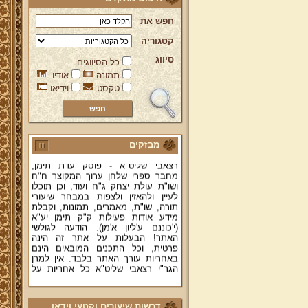
חפש את
קטגוריה
סיווג
כל הסיווגים
תמונה
אודיו
טקסט
וידיאו
ברוכים הבאים לאתר מהרי"ץ
יד מהרי"ץ - פורטל תורני למורשת יהדות
תימן, האתר הרשמי להנצחת מורשתו
של גאון רבני תימן ותפארתם מהרי"ץ
זצוק"ל. באתר תמצאו גם תכנים תורניים
מבזקים
והלכתיים רבים של מרן הגאון הרב יצחק
רצאבי שליט"א - פוסק עדת תימן,
מחבר ספרי שלחן ערוך המקוצר ח"ח
ושו"ת עולת יצחק ג"ח ועוד, וכן תוכלו
לעיין ולהאזין ולצפות במבחר שיעורי
תורה, שו"ת, מאמרים, תמונות, וקבלת
מידע אודות פעילות ק"ק תימן יע"א
(י'כוננם ע'ליון א'מן). הודעה לגולשי
האתר! הבעלות על אתר זה הינה
פרטית, וכל התכנים המובאים הינם
באחריות עורך האתר בלבד. אין למרן
הגר"י רצאבי שליט"א כל אחריות על
המתפרסם באתר, ואינו מודע לדברים
המפורסמים בו.
קווים לדמותו של מהרי"ץ זצוק"ל
דרשות שיעורים וקטעי וידאו