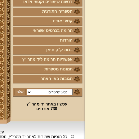
דרשות שיעורים וקטעי וידאו
הספריה התורנית
קטעי אודיו
תרומה בכרטיס אשראי
הורדות
בנות ק"ק תימן
אפשריות תרומה ליד מהרי"ץ
תמונות מספרות
תגובות באי האתר
עכשיו באתר יד מהרי"ץ
730 אורחים
עיצ
©
כל הזכיות שמורות לאתר יד מהרי"ץ, נוס