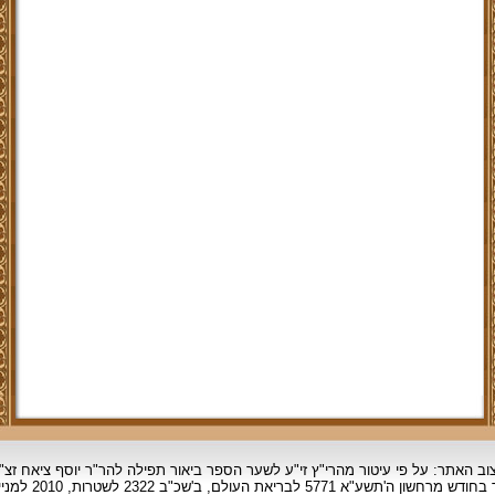
וב האתר: על פי עיטור מהרי"ץ זי"ע לשער הספר ביאור תפילה להר"ר יוסף ציאח זצ"
ד בחודש מרחשון
ה'תשע"א 5771 לבריאת העולם, ב'שכ"ב 2322 לשטרות, 2010 למניינם.