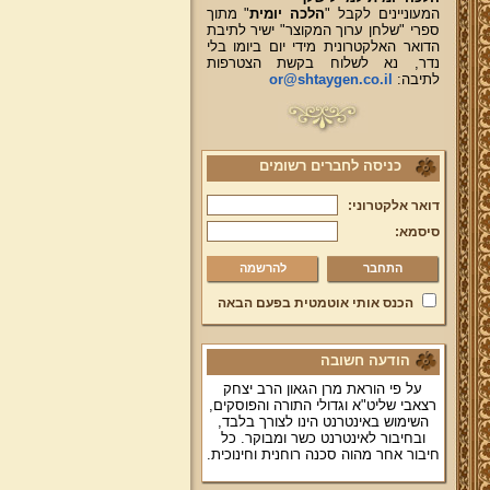
המעוניינים לקבל "
הלכה יומית
" מתוך
ספרי "שלחן ערוך המקוצר" ישיר לתיבת
הדואר האלקטרונית מידי יום ביומו בלי
נדר, נא לשלוח בקשת הצטרפות
לתיבה:
or@shtaygen.co.il
כניסה לחברים רשומים
דואר אלקטרוני:
סיסמא:
להרשמה
הכנס אותי אוטמטית בפעם הבאה
הודעה חשובה
על פי הוראת מרן הגאון הרב יצחק
רצאבי שליט"א וגדולי התורה והפוסקים,
השימוש באינטרנט הינו לצורך בלבד,
ובחיבור לאינטרנט כשר ומבוקר. כל
חיבור אחר מהוה סכנה רוחנית וחינוכית.