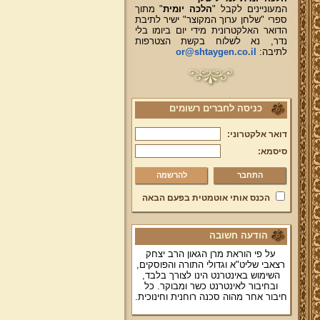
המעוניינים לקבל "
הלכה יומית
" מתוך
ספרי "שלחן ערוך המקוצר" ישיר לתיבת
הדואר האלקטרונית מידי יום ביומו בלי
נדר, נא לשלוח בקשת הצטרפות
לתיבה:
or@shtaygen.co.il
כניסה לחברים רשומים
דואר אלקטרוני:
סיסמא:
להרשמה
הכנס אותי אוטמטית בפעם הבאה
הודעה חשובה
על פי הוראת מרן הגאון הרב יצחק
רצאבי שליט"א וגדולי התורה והפוסקים,
השימוש באינטרנט הינו לצורך בלבד,
ובחיבור לאינטרנט כשר ומבוקר. כל
חיבור אחר מהוה סכנה רוחנית וחינוכית.