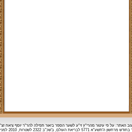
וב האתר: על פי עיטור מהרי"ץ זי"ע לשער הספר ביאור תפילה להר"ר יוסף ציאח זצ"
ד בחודש מרחשון
ה'תשע"א 5771 לבריאת העולם, ב'שכ"ב 2322 לשטרות, 2010 למניינם.