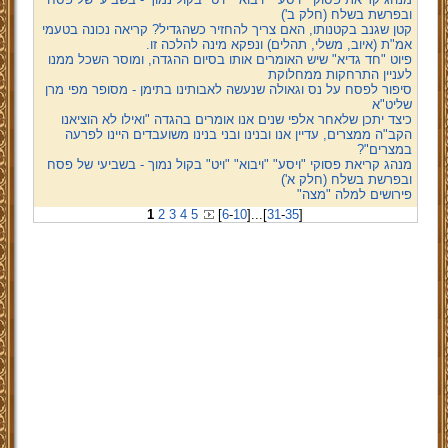
ובפרשת בשלח (חלק ב')
קטן שגנב בקטנותו, האם צריך להחזיר כשהגדיל? קריאה נכונה בטעמי
אמ"ת (איוב, משלי, תהלים) ונפקא מינה להלכה זו.
פיוט "חד גדיא" שיש האומרים אותו בסיום ההגדה, ומוסר השכל ממנו
לעניין התרחקות ממחלוקת
סיפור לפסח על נס וגאולה שנעשה לאבותינו בתימן - מסופר מפי מרן
שליט"א
כיצד יתכן שלאחר אלפי שנים אנו אומרים בהגדה "ואילו לא הוציאנו
הקב"ה ממצרים, עדיין אנו ובנינו ובני בנינו משועבדים היינו לפרעה
במצרים"?
מנהג קריאת פסוקי "ויסע" "ויבוא" "ויט" בקול נמוך - בשביעי של פסח
ובפרשת בשלח (חלק א')
פירושים למלה "מצה"
1
2
3
4
5
[
6
-
10
]
...
[
31
-
35
]