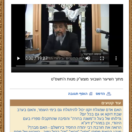
מתוך השיעור השבועי מוצש"ק מטות ה'תשס"ט
הדפס
הוסף תגובה
עוד קטעים
האם אדם שמגלח זקנו יכול להיתגלח גם בימי העומר, והאם בערב
שבת דוקא או גם בכל יום?
גדלותו של בעל ה"משנה ברורה" והסיבה שהתקבלו ספריו בעם
היהודי, וכן במהרי"ץ זיע"א
הרואה את חורבת רבי יהודה החסיד בירושלם - האם מברך?
מנהג קריאת פסוקי "ויסע" "ויבוא" "ויט" בקול נמוך - בשביעי של פסח