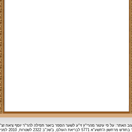
וב האתר: על פי עיטור מהרי"ץ זי"ע לשער הספר ביאור תפילה להר"ר יוסף ציאח זצ"
ד בחודש מרחשון
ה'תשע"א 5771 לבריאת העולם, ב'שכ"ב 2322 לשטרות, 2010 למניינם.