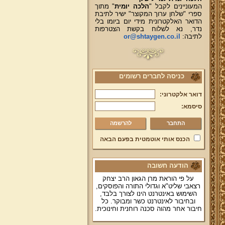
המעוניינים לקבל "
הלכה יומית
" מתוך
ספרי "שלחן ערוך המקוצר" ישיר לתיבת
הדואר האלקטרונית מידי יום ביומו בלי
נדר, נא לשלוח בקשת הצטרפות
לתיבה:
or@shtaygen.co.il
כניסה לחברים רשומים
דואר אלקטרוני:
סיסמא:
להרשמה
הכנס אותי אוטמטית בפעם הבאה
הודעה חשובה
על פי הוראת מרן הגאון הרב יצחק
רצאבי שליט"א וגדולי התורה והפוסקים,
השימוש באינטרנט הינו לצורך בלבד,
ובחיבור לאינטרנט כשר ומבוקר. כל
חיבור אחר מהוה סכנה רוחנית וחינוכית.