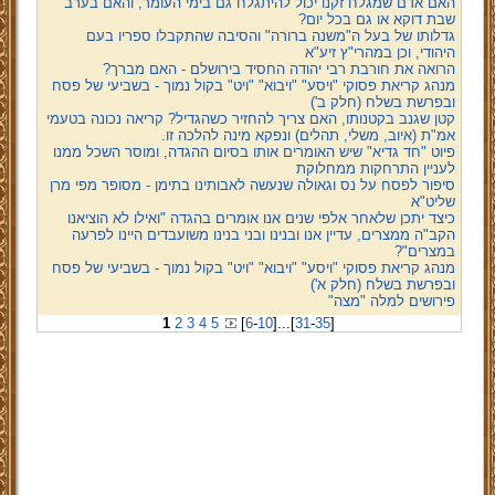
האם אדם שמגלח זקנו יכול להיתגלח גם בימי העומר, והאם בערב
שבת דוקא או גם בכל יום?
גדלותו של בעל ה"משנה ברורה" והסיבה שהתקבלו ספריו בעם
היהודי, וכן במהרי"ץ זיע"א
הרואה את חורבת רבי יהודה החסיד בירושלם - האם מברך?
מנהג קריאת פסוקי "ויסע" "ויבוא" "ויט" בקול נמוך - בשביעי של פסח
ובפרשת בשלח (חלק ב')
קטן שגנב בקטנותו, האם צריך להחזיר כשהגדיל? קריאה נכונה בטעמי
אמ"ת (איוב, משלי, תהלים) ונפקא מינה להלכה זו.
פיוט "חד גדיא" שיש האומרים אותו בסיום ההגדה, ומוסר השכל ממנו
לעניין התרחקות ממחלוקת
סיפור לפסח על נס וגאולה שנעשה לאבותינו בתימן - מסופר מפי מרן
שליט"א
כיצד יתכן שלאחר אלפי שנים אנו אומרים בהגדה "ואילו לא הוציאנו
הקב"ה ממצרים, עדיין אנו ובנינו ובני בנינו משועבדים היינו לפרעה
במצרים"?
מנהג קריאת פסוקי "ויסע" "ויבוא" "ויט" בקול נמוך - בשביעי של פסח
ובפרשת בשלח (חלק א')
פירושים למלה "מצה"
1
2
3
4
5
[
6
-
10
]
...
[
31
-
35
]