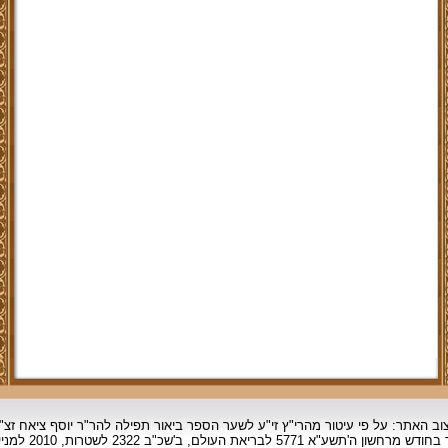
וב האתר: על פי עיטור מהרי"ץ זי"ע לשער הספר ביאור תפילה להר"ר יוסף ציאח זצ"
ד בחודש מרחשון
ה'תשע"א 5771 לבריאת העולם, ב'שכ"ב 2322 לשטרות, 2010 למניינם.