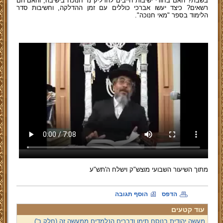
בשבת? האם בחורי ישיבות חייבים להדליק נר חנוכה בישיבה, והאם הם
רשאים? כיצד יעשו אברכי כוללים עם זמן ההדלקה, וחשיבות סדר
הלימוד בספר "מאי חנוכה".
מתוך השיעור השבועי מוצש"ק וישלח ה'תש"ע
הדפס
הוסף תגובה
עוד קטעים
מעשה יהודית בנוסח תימן ודברים הנלמדים ממעשה זה (חלק ב')