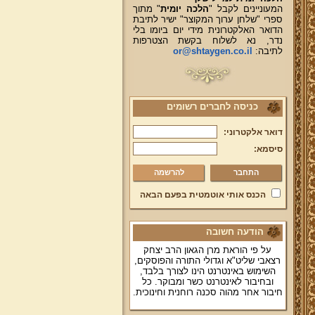
המעוניינים לקבל "
הלכה יומית
" מתוך
ספרי "שלחן ערוך המקוצר" ישיר לתיבת
הדואר האלקטרונית מידי יום ביומו בלי
נדר, נא לשלוח בקשת הצטרפות
לתיבה:
or@shtaygen.co.il
כניסה לחברים רשומים
דואר אלקטרוני:
סיסמא:
להרשמה
הכנס אותי אוטמטית בפעם הבאה
הודעה חשובה
על פי הוראת מרן הגאון הרב יצחק
רצאבי שליט"א וגדולי התורה והפוסקים,
השימוש באינטרנט הינו לצורך בלבד,
ובחיבור לאינטרנט כשר ומבוקר. כל
חיבור אחר מהוה סכנה רוחנית וחינוכית.