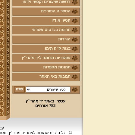
דרשות שיעורים וקטעי וידאו
הספריה התורנית
קטעי אודיו
תרומה בכרטיס אשראי
הורדות
בנות ק"ק תימן
אפשריות תרומה ליד מהרי"ץ
תמונות מספרות
תגובות באי האתר
עכשיו באתר יד מהרי"ץ
783 אורחים
עיצ
©
כל הזכיות שמורות לאתר יד מהרי"ץ, נוס