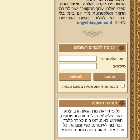
המעוניינים לקבל "
הלכה יומית
" מתוך
ספרי "שלחן ערוך המקוצר" ישיר לתיבת
הדואר האלקטרונית מידי יום ביומו בלי
נדר, נא לשלוח בקשת הצטרפות
לתיבה:
or@shtaygen.co.il
כניסה לחברים רשומים
דואר אלקטרוני:
סיסמא:
להרשמה
הכנס אותי אוטמטית בפעם הבאה
הודעה חשובה
על פי הוראת מרן הגאון הרב יצחק
רצאבי שליט"א וגדולי התורה והפוסקים,
השימוש באינטרנט הינו לצורך בלבד,
ובחיבור לאינטרנט כשר ומבוקר. כל
חיבור אחר מהוה סכנה רוחנית וחינוכית.