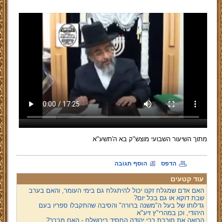
מתוך השיעור השבועי מוצש"ק בא ה'תשע"א
הדפס
הוסף תגובה
עוד קטעים
האם אדם שמגלח זקנו יכול להיתגלח גם בימי העומר, והאם בערב
שבת דוקא או גם בכל יום?
גדלותו של בעל ה"משנה ברורה" והסיבה שהתקבלו ספריו בעם
היהודי, וכן במהרי"ץ זיע"א
הרואה את חורבת רבי יהודה החסיד בירושלם - האם מברך?