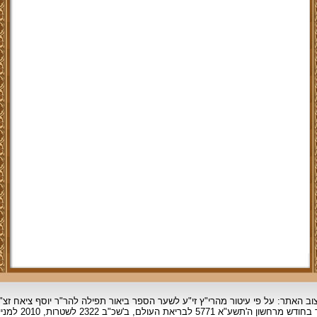
וב האתר: על פי עיטור מהרי"ץ זי"ע לשער הספר ביאור תפילה להר"ר יוסף ציאח זצ"
ד בחודש מרחשון
ה'תשע"א 5771 לבריאת העולם, ב'שכ"ב 2322 לשטרות, 2010 למניינם.