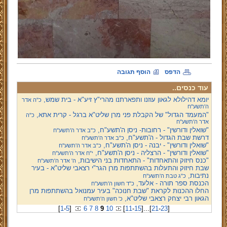
הדפס
הוסף תגובה
עוד כנסים..
יומא דהילולא לגאון עוזנו ותפארתנו מהרי"ץ זיע"א - בית שמש,
כ"ה אדר
ה'תשע''ח
"המעמד הגדול" של הקבלת פני מרן שליט"א ברגל - קרית אתא,
כ"ה
אדר ה'תשע''ח
"שואלין ודורשין" - רחובות- ניסן ה'תשע"ח,
כ"ב אדר ה'תשע''ח
דרשת שבת הגדול - ה'תשע"ח,
כ"ב אדר ה'תשע''ח
"שואלין ודורשין" - יבנה - ניסן ה'תשע"ח,
כ"ב אדר ה'תשע''ח
"שואלין ודורשין" - הרצליה - ניסן ה'תשע"ח,
י"ח אדר ה'תשע''ח
"כנס חיזוק והתאחדות" - התאחדות בני הישיבות,
ה' אדר ה'תשע''ח
שבת חיזוק והתעלות בהשתתפות מרן הגר"י רצאבי שליט"א - בעיר
נתיבות,
כ"ג טבת ה'תשע''ח
הכנסת ספר תורה - אלעד,
כ"ד חשון ה'תשע''ח
החלו ההכנות לקראת "שבת חנוכה" בעיר עמנואל בהשתתפות מרן
הגאון רבי יצחק רצאבי שליט"א,
כ' חשון ה'תשע''ח
[
1
-
5
]
6
7
8
9
10
[
11
-
15
]
...
[
21
-
23
]