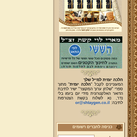
הלכה יומית למייל שלך
המעוניינים לקבל "
הלכה יומית
" מתוך
ספרי "שלחן ערוך המקוצר" ישיר לתיבת
הדואר האלקטרונית מידי יום ביומו בלי
נדר, נא לשלוח בקשת הצטרפות
לתיבה:
or@shtaygen.co.il
כניסה לחברים רשומים