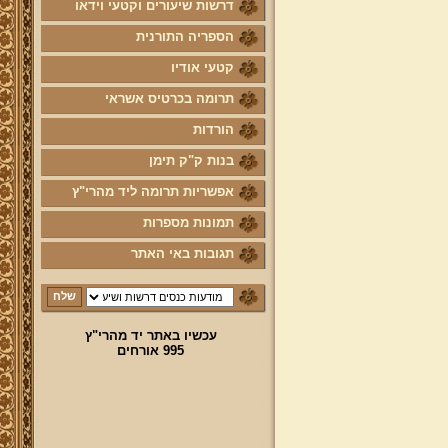
דרשות שיעורים וקטעי וידאו
הספריה התורנית
קטעי אודיו
תרומה בכרטיס אשראי
הורדות
בנות ק"ק תימן
אפשריות תרומה ליד מהרי"ץ
תמונות מספרות
תגובות באי האתר
עכשיו באתר יד מהרי"ץ
995 אורחים