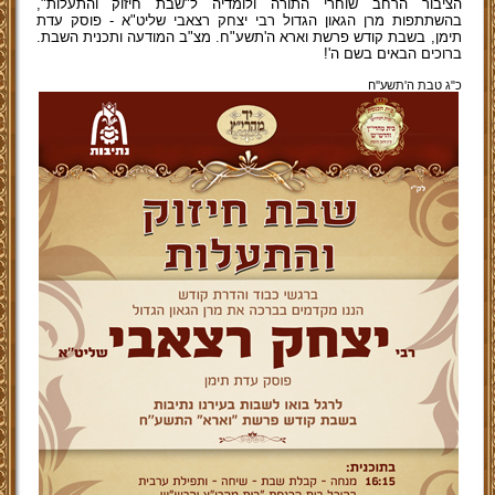
הציבור הרחב שוחרי התורה ולומדיה ל"שבת חיזוק והתעלות",
בהשתתפות מרן הגאון הגדול רבי יצחק רצאבי שליט"א - פוסק עדת
תימן, בשבת קודש פרשת וארא ה'תשע"ח. מצ"ב המודעה ותכנית השבת.
ברוכים הבאים בשם ה'!
כ"ג טבת ה'תשע''ח