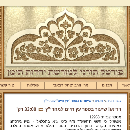
אשי
תכנים
מרן הרב יצחק רצאבי
פעילות
צור קשר
עמוד הבית
>
תכנים
>
שיעורים בספר "עץ חיים" למהרי"ץ
וידיאו! שיעור בספר עץ חיים למהרי"ץ
33:00 דק'
מספר צפיות: 12953
מוצש"ק כי תשא ה'תשע"ד (דף כ"ט ע"א בתכלאל - עניין גירסתנו
באמירת הקדיש. בתוך הדברים: הסבר נפלא מדוע אסתר המלכה