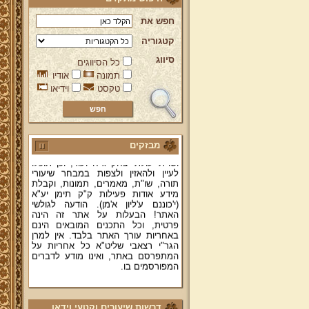
חפש את
קטגוריה
סיווג
כל הסיווגים
ברוכים הבאים לאתר מהרי"ץ
תמונה
אודיו
יד מהרי"ץ - פורטל תורני למורשת יהדות
טקסט
וידיאו
תימן, האתר הרשמי להנצחת מורשתו
של גאון רבני תימן ותפארתם מהרי"ץ
זצוק"ל. באתר תמצאו גם תכנים תורניים
והלכתיים רבים של מרן הגאון הרב יצחק
רצאבי שליט"א - פוסק עדת תימן,
מבזקים
מחבר ספרי שלחן ערוך המקוצר ח"ח
ושו"ת עולת יצחק ג"ח ועוד, וכן תוכלו
לעיין ולהאזין ולצפות במבחר שיעורי
תורה, שו"ת, מאמרים, תמונות, וקבלת
מידע אודות פעילות ק"ק תימן יע"א
(י'כוננם ע'ליון א'מן). הודעה לגולשי
האתר! הבעלות על אתר זה הינה
פרטית, וכל התכנים המובאים הינם
באחריות עורך האתר בלבד. אין למרן
הגר"י רצאבי שליט"א כל אחריות על
המתפרסם באתר, ואינו מודע לדברים
המפורסמים בו.
קווים לדמותו של מהרי"ץ זצוק"ל
פניה נרגשת אל אחינו בני עדת תימן
דרשות שיעורים וקטעי וידאו