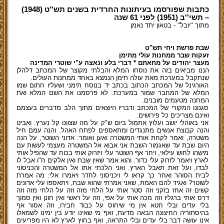
כתבות שפורסמו בעיתונות החרדית בשנים תש''ט (1948)
– תשי''ב (1951)
לפני 61 שנה
מתוך "יובל" - בטאון יתד נאמן
שבת פרשת ויחי תש"ט
זעקות שבר ממחנות עולי מתימן
מעצר יהודים על מחאתם * דברי בלע ונאצה ע"י שוטרי המדינה
הננו מביאים בזה את נוסחו המלא והבלתי מקוצר של המכתב דלהלן
שנתקבל במערכת מאת עולה תימן הנמצא באחד ממחנות העולים.
האורגינל של המכתב הכתוב בכתב יד בנוסח תימני ושעליו חתום שמו
המלא של המחבר שמור במערכת. לא פרסמנו את השם המלא ואת
המחנה מטעמים מובנים.
סגנונו המקורי של המכתב ודבריו היוצאים מתוך הלב מדברים בעצמם
ואינם מצריכים כל פירושים.
אני באוהלי יושב ועלוץ אתמול ביום ש"ק על מה שצוונו קל נערץ. ואביט
והנה קבוצת אנשים מתנגדים ומתאספים לפתח האהל. והנה עמם חיל
משטרה, ואמר לקחת אותי המשטרה ואען ואומר: אדוני השוטר, על הנה
היום שבת עד שאגמור השבת אני אבוא אל המשטרה מעצמי לעשות עם
מישהו לחוש עילאי, ויחר אף השוטר עלי ויזרוק אותי בכוח עד שהפיל אותי
לארץ ויאמר לזרוק עלי כדור. והוא אמר שאין שבת ואין אלקים ח"ו אבל לו
לבדו, ועל זאת תאבל הארץ. ואני הלכתי אתו אל המשטרה והכניסוני
לבית הסוהר ואחר כך קראו לי ויכניסוני לחדר ויאמרו אלי: מה אמרת
לשוטר? ואגיד להם האמת, שאני אמרתי שהוא שבת, ויתאספו עלי אדונים
קשים זה אחז בזקני וזה סטר אותי על הלחי מזה וזה על הלחי מזה וזה
דרס אותי ברגליו וזה מכה אותי על אפי, וזה על ראשי ואין חונן ואין סמוך
בלי עדים ובלי חטא אין מי שיחוס על כבוד חבירו, וזה אסור אף
בהיסתוריה החיצונה הבאה מדעת, ואף מי שאינו יודע בין ימינו לשמאלו
אינו עושה דבר בלי עדים ובלי התראה, ואף בחוץ לארץ לא היו מפריעים