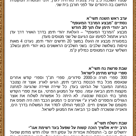
קטנה השוכנת 2.5 מיל צפונית מזרחית לעדן, ולפי המסורת המקומית
התישבו בה היהודים עוד לפני חורבן בית שני.
ערב ראש השנה תשי"א
נסתיים "מבצע המרבד המעופף"
רוב יהודי תימן עלו תוך 20 חודש
מבצע "המרבד המעופף" – העלאת יהודי תימן בדרך האוויר דרך עדן
הגיע אתמול לסיומו עם הגיעם של שני מטוסים מעדן.
במסגרת מבצע זה הועלו במשך 20 חדשים יהודי תימן. נערכו 4 מאות
טיסות בשלושה שלבים: בשני השלבים הראשונים באו יהודי תימן ובשלב
השלישי עברו המטוסים כמיליון ק"מ.
שבת פרשת נח תשי"א
ספרי קודש מתימן לישראל
300 ספרי תורה וכ-2000 סידורים, ספרי תנ"ך וספרי קודש אחרים
שנאספו מכל בתי הכנסת ברחבי תימן, הגיעו לארץ. אוצר זה נצטבר
במחנה המעבר של הג'וינט בעדן. כל שיירה ושיירה שהגיעה למחנה
מקצוות תימן הביאה עמה. נוסף על המטען הפרטי, גם את ספרי הקודש
מתוך בתי הכנסת שנסגרו. לא היתה כל אפשרות לשלוח את אוצר
הגווילים והספרים לארץ ע"י אווירונים כי המטען הכבד הזה היה תופס את
מקומם של אנשים חיים. לבסוף הוחלט לסדר את המשלוח בדרך הים,
והאנייה שנשכרה לשם כך הביאה את המטען לישראל.
שבת וישלח תשי"א
הרב יחיא אלשיך הוכה קשות על שפעל בעד רשימת אגו"י
ירושלים יום ב'- התנפלות אכזרית על עסקן דתי עולה חדש מתימן שפעל