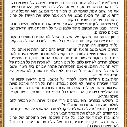
בשם "מרים" וקבלה אותנו בחירופים ובגידופים. איימה עלינו שבאם נעיז
לרדת את המושב פנימה, כי אז זה יעלה לנו בנפשותינו, היא גם הזמינה
את מר שלום עמר, שאמר לנו כי הואר מרכז המושב והוא התנפל עלינו,
דחף אותנו, עד הכאה ממש, אף הוא אסר עלינו את הגישה אל אחינו
היהודים התימנים היושבים במקום.
(כפי שנמסר לנו) יוסף שמש, הוא זרק עלינו אבנים גדולות, והיינו בסכנה
גדולה ועזבנו את המקום מתוך עלבון וצער על החזקת אחינו היראים שם
במקום כשבויים.
ובתוך הרעש הזה שהוקם על המקום, נטפלו לנו אחרים מתושבי המקום
יהודים יראים וצדיקים, וספרו לנו את כל המקור לחרדה הגדולה שהוקמה
על ידי ביקורנו. וזהו המקור:
כשעזבו אנשי מושב זה את המחנה הציעו להם כתב והחתימו אותם עליו,
בכתב ההוא נמצאת כתובה גם בקשה להסתדרות שהיא תפתח להם
בית חנוך במקום שיעמוד תחת חסות הזרם ההסתדרותי, הם התימנים,
שכולם חרדים לא ידעו כלום על תוכן הכתב, ולא הכירו את כל הבעיה של
זרמי החינוך, חתמו, ואמנם ההסתדרות פתחה עבורם בית חינוך, ששם
לומדי כל היום "מספרים" ועברית, לא מלמדים אותם, לא גמרא, לא
משנה ולא מקרא.
המתישבים החליטו איפוא לעמוד על נפשם, וביום הראשון שבוע זה,
הכריזו שביתת מחאה, לא הלכו לעבודה, וותרו על הלירה וארבע מאות
הפרוטות שהם מקבלים מהסוכנות עבור העבודה והמשיכו בשביתתם עד
יום השלישי בצהרים, הם דרשו בכל תוקף חינוך תורתי, דרשו מקרא,
משנה וגמרא.
ביו השלישי בצהרים, הופיעבמקום יהודי עם זקן ארוך, והוא הבטיח להם
לשלוח מטעם ההסתדרות מורה "דתי".
"ובעידן ריתחא" זו עלה בגורלנו לבקר למחרת המאורע על המקום, והיות
ופני יהודים לנו, קבלנו את ה"ברוך הבא" הנ"ל.
והננו בזה לשפוך את לבנו על גלות השכינה, ועל החזקתם של אחינו
היהודים כשבויים, בידי יהודים, רבונו של עולם עד מתי ישרור מצב זה?
(החתימות במערכת)...