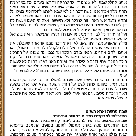
אותנו לחלל שבת ולא עושים דין עד שיחקרו וידרשו בעדים ופה בארץ מה
זאת הגבורה החלושה והרעה הבאושה אשר לא נעשתה מימות עולם ואף
תחת מלך אכזר אינו עושה דבר רע למי שבא לארצו להסתופף בצילו על
אמונתו כל שכן אנחנו שאו חושבים שאנו אחים וכבר יצאנו מאפלה לאורה
ומדוע נבגד איש באחיו וזה לנבלה ולא תיעשה. אצל מי נצעק ויעשה לנו
דין להסיר הממשלה הזאת שמי שהוא פריץ שהוא יכול לחיות ולעשות כל
מה שהוא חפץ ומי שהוא ירא ה' אינו יכול לעשות דבר.
ועל זה יחרד כל לב ויתר ממקומו אם ח"ו תהיה הממשלה הזאת בישראל
להטעות אנשים נאמנים על לא חטא.
ואלה המאורע אשר היה שאני לא ידעתי דבר ממנו עד אחר שקבלתי את
הדין ספרו אלי אנשים שהילדים שלי הלכו לקבל חלב מחדר האוכל, ראו
אותם ילדים אחרים, חטפו מידם הסכר ונתעצמו עד שנפלו על הקרקע
והילד שחטף הסכר הכה את ראשו על הרצפה ויצאה טפת דם- וא"כ קם
הילד הנזכר ואחיו והרביצו לילדה שלי ואנחנו באנו לארץ לחיות לא לעשות
בנו דיני"ת קשים ולשמור על התורה ועל המצוות ולא לחלל את השבתות.
וכונתנו בכניסתנו לארץ לקיים אותן מצוות שחסרנו בחו"ל לא לגרוע ח"ו.
ע. א
הנה זה הדבר שדבר איש העלוב שכתב למעלה זה נכון לא הוסיף בשום
דבר, ראינו בעווננו עדות לשם על החיל השוטר שהוא הכה אותו בשעה
שזכר לו את השבת חרה אפו ואח"כ הוליכו למשטרה לא ידענו מה היה לו.
דאוד ו' זכריה סלימן. גם אני אעיד לשם יחיא דאוד תדוד בכל מה שכתוב
למעלה שהוא אמת.
שבת פרשת וארא תש"ט
התנכלות למבקרים חרדים במושב התימנים
שביתה במושב בדרישה להכניס לימוד קודש בבית הספר
אנו החתומים מטה בקרנו אתמול לתומנו במושב התימנים בליפתא
התחתונה. אנו אך הגענו למקום, טרם הספקנו להגיע את המושב, והנה
יצאה מולנו אישה אחת שהציגה את עצמה כמפקחת מטעם הסוכנות,