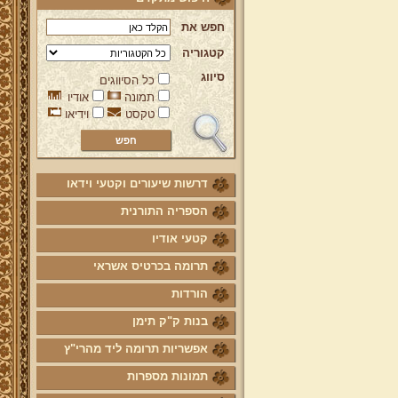
חפש את
קטגוריה
סיווג
כל הסיווגים
תמונה
אודיו
טקסט
וידיאו
דרשות שיעורים וקטעי וידאו
הספריה התורנית
קטעי אודיו
תרומה בכרטיס אשראי
הורדות
בנות ק"ק תימן
אפשריות תרומה ליד מהרי"ץ
תמונות מספרות