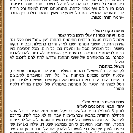
באו חסרי כל כשרק בגדיהם הבלים על בשרם וספרי תורה בידיהם.
רבים היו חולים ואף אחוזי קדחת. התנהגותם היתה למופת ורק הודות
לכך נתאפשר המבצע. הם גילו אומץ לב שאין דוגמתו: כולם- ציין הדובר
–שומרי תורה ומצוות.
פרשת פקודי תש"י
צום וזעקה במחנה עולי תימן בעיר שמר
אתמול הוכרז מטעם הרבנים התימנים במחנה "עין שמר" צום כללי נגד
גזירת החינוך. תושבי המחנה ישבו לארץ והרבו בתפילות ובכיות. תקעו
בשופר. וכל הגברים מגיל 15 ומעלה צמו כל היום. מכל הסביבה באו
רבים להשתתף בתפילה ובתענית אך השוטרים לא נתנו להם להכנס
למחנה. גם מחאותיהם של יושבי המחנה שדרשו לתת להם להכנס לא
הועילו.
משאל במחנות
לקראת קיום "המשאל" במחנות העולים. נודע לנו ממקורות מוסמכים,
שמאות ילדים מוצאים ממחנות של עולי תימן ומועברים לקיבוצים
חופשיים. ערב ערב באות מכוניות של הקיבוצים ומוציאים ילדים. יתכן
ויוטל לצורך זה הסגר על המחנות באמתלה של "סכנת מחלת דלקת
המוח".
שבת פרשת כי תבא תש"י
יהודי חבאן מתכוננים לעליה
לונדון 5 (סט"א) סופר הג'ואיש כרוניקל מוסר מתל אביב כי כל אנשי
הקהילה היהודית בחבאן שבחצר-מוות עברו זה לא כבר לעדן, בדרכם
לישראל. הקבוצה הראשונה של יהודים מעיר זו הוטסה לישראל לפני ימים
מספר. יהודי חבאן הטוענים כי הם מצאצאי שבט דן, שלחו ב-1941 שני
נציגים לארץ ישיראל כדי להשתדל ולארגן את עלייתם. חבאן הנה עיר