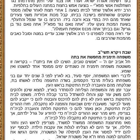
בעד רשימת אגודת ישראל ועורר את צבור עולי תימן מתרדמתו נגד
השתלטות אנשי מפא"י – בוצעה אמש בחצות במחנה העולים בתלפיות.
הרב יחיא אלשיך שחזר לביתו בשעה 1 אחרי חצות לאחר שלווה מספר
עסקנים שהשתתפו בישיבה בביתו, קבל מכות אכזריות משני צעירים
שאחד מהם היה במדי צבא ורובה בידו. הרביצו בו עד שנפל והתעלף.
בשעת המכות צעקו עליו: "אתה נואם נגד מפא"י? אתה נואם נגד בן
גוריון? וגם בביתך אתה מכנס אספות תעמולה".
עדי ראיה מסרו לסופרנו כי הרב אלשיך שוכב עדיים במטה וסובל כאבים
מהמכות שהרביצו בו.
שבת ויקרא תשי"ב
משפחה תימנית מחפשת את בתה
תל אביב יום ה' – "אנשים טובים, השיבו לנו את ביתנו"! – בקריאה זו
משוטטת משפחה תימנית זה כשנתיים ימים ממוסד אחד למשנהו ואין
שומע.
לדברי ראש המשפחה, יוסף סעיד, בא לארץ לפני 3 שנים יחד עם בני
משפחתו בעלית מרבד הקסמים, בשדה התעופה נולדה לאשתו בת,
שנלקחה מהם והועברה לבית התינוקות בראש העין.
עבר זמן מה והמשפחה הצליחה להסתדר בארץ, למצוא שיכון ולהקים
להם משק עזר קטן והחלו להשתדל בדבר קבלת הילדה. משפנו לבית
התינוקות בראש העין לא ניתן להם להיכנס והובטח להם כי ייקבע להם
מועד לביקור. משעברו ימים ושבועות והוזמנה לא נתקבלה, חזרו ההורים
לבית התינוקות, וכאן נאמר להם כי התינוקת חלתה והועברה לביה"ח
בצריפין. חיש מהר יצאו ההורים לביה"ח כדי להיודע על גורל ילדתם, אך
כאן נודע להם כי התינוקת לא נתקבלה כלל לביה"ח.
מאז מתרוצצת המשפחה ממשרד למשרד, מצריפין לראש העין וחוזר
חלילה, אך עד היום לא הצליחו לגלות את עקבות הילדה. לבסוף יעץ
להם ידיד למסור את הענין לטיפולה של המשטרה, והיום הגישו את
תלונתם למטה מחוז ת"א של משטרת ישראל.